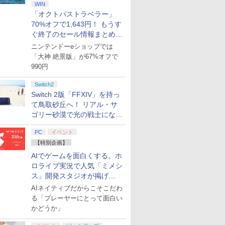
WIN
「オクトパストラベラー」
70%オフで1,643円！ もうす
ぐ終了のセール情報まとめ
【8月8日更新】
ニンテンドーeショップでは
「大神 絶景版」が67%オフで
990円
7
7
7
7
8
8
8
8
9
9
9
9
Switch2
Switch 2版「FFXIV」を持っ
て鳥取砂丘へ！ リアル・サ
ゴリー砂漠で光の戦士になっ
7
7
2
8
8
9
9
3
てみた
PC
イベント
【特別企画】
ンドープリペイド
ステーション スト
Xbox Elite ワ
on.co.jp限定】劇
ぽこ あ ポケモン エキス
PlayStation 5 デジタル・
GameSir G7 HE 有線ゲー
『映画 ラブライブ！蓮ノ
ニンテンドープリペイド
プレイステーション スト
HyperX Clutch Gladiate
劇場版「鬼滅の刃」無限
ニンテンドープリペ
プレイステーション 
8BitDo M30 Xbox
ヤマトよ永遠に
AIでゲームを面白くする。ホ
000円|オンライン
 10,000円|オン
ス コントローラー
ノ怪 第三章 蛇神
パンションパス|オンライ
エディション 日本語専用
ムコントローラー XBOX
空女学院スクールアイド
番号 500円|オンラインコ
アチケット 3,000円|オン
Xbox公式ライセンス ゲ
城編 第一章 猗窩座再来
番号 2000円|オンラ
アチケット 15,000円
ズX | S、Xbox On
REBEL3199 7 [Blu-r
ロライブ実況で人気「ミメシ
版
コード版
2 Core Edition (ホ
ナル特典:オリジ
ンコード版
(CFI-2200B01) + ディス
Series X|S XBOX One
ルクラブ Bloom Garden
ード版
ラインコード版
ーミング コントローラー
完全生産限定版 [DVD]
コード版
ンラインコード版
よびWindowsの有
￥8,760
ス」開発スタジオが掲げ
着＋メーカー特典:
クドライブ(CFI-ZDD1J)
Windows 10/11用 PCコ
Party』Blu-ray（特装限
有線 日本正規代理店品
トローラー 6ボタン
0
0
￥4,400
￥66,849
現在在庫切れです。
￥8,589
￥500
￥3,000
￥4,980
￥7,828
￥2,000
￥15,000
￥4,590
離】二振りの剣、
セット
ントローラーゲームパッ
定版）
6L366AA
アウト - 正式にライ
る“AI活用の信念”とは？【講
AIネイティブだからこそこだわ
o Switch 2 Pro
S5 Dead by
】マリオパーティ4
【楽天ブックス限定特典
グランツーリスモ7 PS5版
【中古】Nintendo Switch Proコントロー
任天堂 【Switch2】ファ
グリードフォール：滅び
任天堂 【Switch2】S
Sengoku Dynasty
[Switch 
り来たる！スタジ
ド ホール効果スティック
スされています
演レポート】
る「プレーヤーにとって面白い
ローラー バイオハ
ght スペシャルエデ
+特典】空の軌跡 the 2nd
ラー モンスターハンターライズ：サンブレ
イアーエムブレム 万紫千
ゆく世界
Fox (スターフォック
ョンパス（ダ
下ろしイラストボ
付きビデオゲームコント
￥3,779
￥4,371
レクイエム エディ
ン 公式日本版
Nintendo Switch 2
イクエディション【アリオ倉敷】保証期間
紅 Dagdan Collection
[BEE-P-ABGWA NS
ントまでご
かどうか」
Blu-ray]
ローラー（ブラック）
￥4,030
O:Z】【メール
Edition ウロボロス
1週間【ランクB】
[BEE-R-AACSA NSW2
スタ- フォックス]
0
￥13,860
￥5,500
￥14,980
￥5,620
￥4,400
BOX(アクリルスタンド4
ファイア-エムブレム バン