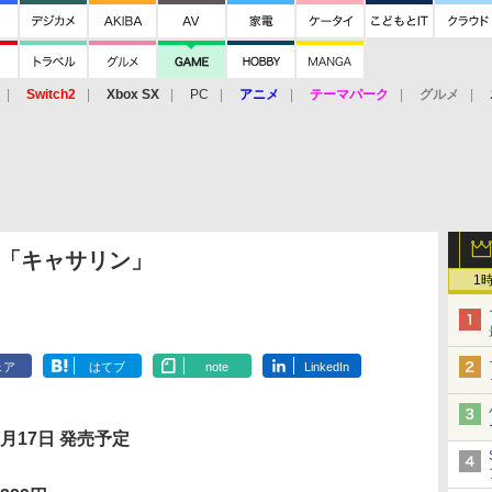
Switch2
Xbox SX
PC
アニメ
テーマパーク
グルメ
 Vita
3DS
アーケード
VR
360「キャサリン」
1
ェア
はてブ
note
LinkedIn
2月17日 発売予定