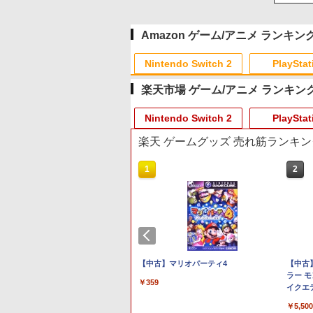
Amazon ゲーム/アニメ ランキン
Nintendo Switch 2
PlayStat
楽天市場 ゲーム/アニメ ランキン
10
10
10
10
1
1
1
1
2
2
2
2
Nintendo Switch 2
PlayStat
楽天 ゲームグッズ 売れ筋ランキン
10
10
1
1
1
2
2
2
プリペイド
ョン スト
Xboxシリー
に
ニンテンドープリペイド
【Amazon.co.jp限定】
GameSir G7 SE 有線ゲー
【Amazon.co.jp限定】
スプラトゥーン レイダー
PlayStation 5 デジタル・
【純正品】Xbox ワイヤ
【Amazon.co.jp限定】劇
スプラトゥーン レイダ
Beast of Reincarnation
【純正品】Xbox ワイヤ
劇場版「鬼滅の刃」無限
オンライン
00円 |オ
x One、お
Blu-ray]
番号 3000円|オンライン
Logicool G ハンコン
ムコントローラー XBOX
劇場版「僕の心のヤバイ
ス|オンラインコード版
エディション 日本語専用
レス コントローラー +
場版モノノ怪 第三章 蛇神
ス -Switch2
PS5 【特典】プロダクト
レス コントローラー (ロ
城編 第一章 猗窩座再来
ド版
sの有線コン
コード版
G923 グランツーリスモ7
Series X|S XBOX One
やつ」 Blu-
Console Language:
USB-C® ケーブル
(Amazon.co.jp限定オリ
コード 封入
ボット ホワイト)
通常版 [Blu-ray]
￥5,832
￥6,449
ボタンレイ
Forza Horizon 6 G923d
Windows 10/11用 PCコ
ray（Amazon.co.jp特
Japanese only (CFI-
ジナル三方背収納ケース
￥3,000
￥38,800
現在在庫切れです。
￥8,800
￥55,000
￥8,300
￥10,780
￥7,286
￥7,681
￥3,982
にライセン
ントローラーゲームパッ
典：Blu-rayスリーブケー
2200B01)
付きコレクション) (オリ
h2】Star
sty
tch 2] ぽこ あ ポケモン エキスパンシ
【08/11発売★予約】[メ
【新品】Marvel's
ダービースタリオン2
【PS5 Slim 対応】PS5
【中古】マリオパーティ4
ファイアーエムブレム 
【大容量】SILENT HILL
【中古】N
す
ド ホールエフェクトステ
ス） [Blu-ray]
ジナル特典:オリジナル巾
フォックス)
ス（ダウンロード版）※3,200ポイ
ール便OK]【新品】
Spider-Man: Miles
【Switch2】 POT-P-
Slim用 スタンド 縦置き
紫千紅
f PS5対応 LIP1708 互換
ラー 
ィックと3.5mmオーディ
着＋メーカー特典:【坤と
￥359
A NSW2
でご利用可
【NS2】The Elder
Morales PlayStation5
AB73A
RGB コントローラー 充
バッテリー【PSE基準検
イクエ
オジャック付き
離】二振りの剣、十翼よ
￥8,970
ス]
Scrolls IV: Oblivion
(PS5) [ゲームソフト]
電スタンド Blitzowl PS5
品】ワイヤレスコントロ
1週間
り来たる！スタジオ描き
0
￥6,810
￥4,980
￥8,582
￥1,300
￥1,780
￥5,500
Remastered - Deluxe
用冷却ファン PS5周辺機
ーラー SONY対応 ロワ