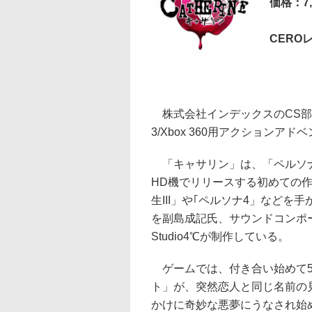
価格：7,
CERO
株式会社インデックスのCS部
3/Xbox 360用アクション
「キャサリン」は、「ペルソナ」の
HD機でリリースする初めての
生III」や｢ペルソナ4」など
を副島成記氏、サウンドコンポ
Studio4℃が制作している。
ゲームでは、付き合い始めて5
ト」が、突然恋人と同じ名前の
かけに奇妙な悪夢にうなされ始