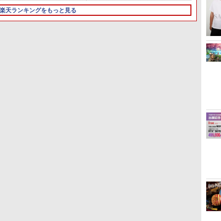
楽天ランキングをもっと見る
3
4
5
6
トイ・ストーリー4
ズートピア 【Blu-ray】
とーとつにエジプト神
U.C.ガ
X
【Blu-ray】
【Blu-ray】 [ 下野紘 ]
ブラリ
￥2,992
ダム 逆
￥2,992
￥3,254
ray】 [
￥3,344