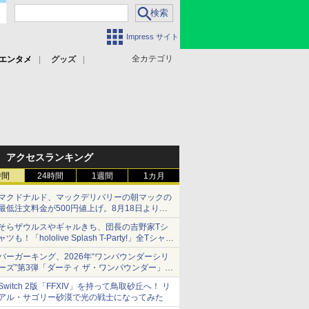
Impress サイト
全カテゴリ
エンタメ
グッズ
アクセスランキング
時間
24時間
1週間
1カ月
マクドナルド、マックデリバリーの朝マックの
最低注文料金が500円値上げ。8月18日より
1,500円から受付
そらザウルスやギャルきち、団長の吉野家Tシ
ャツも！「hololive Splash T-Party!」全Tシャツ
ラインナップ公開＆オンライン販売開始
バーガーキング、2026年“ワンパウンダーシリ
ーズ”第3弾「ダーティ ザ・ワンパウンダー」を
8月7日発売
Switch 2版「FFXIV」を持って鳥取砂丘へ！ リ
「特製ガーリックマヨソース」を使用した超大
アル・サゴリー砂漠で光の戦士になってみた
型チーズバーガー