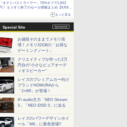
「オクトパストラベラー」70%オフで1,643
円！ もうすぐ終了のセール情報まとめ【8月8日
更新】
もっと見る
ニンテンドーeショップでは「大神 絶景版」が
67%オフで990円
Special Site
お値段そのままでメモリ倍
増！メモリ32GBの「お得な
ゲーミングノート」
クリエイティブが作った2万
円台の“小さなピュアオーデ
ィオスピーカー”
レイズのプレミアムカー向け
ブランドHOMURAから
「2×9R」が登場！
iFi audio主力「NEO Stream
3」「NEO iDSD 3」に迫る
レイズのパワーデザインホイ
ール「M6」に新色登場!!