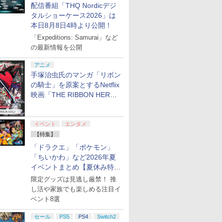
配信番組「THQ Nordicデジ
タルショーケース2026」は
本日8月8日4時より公開！
「Expeditions: Samurai」など
の最新情報を公開
アニメ
手塚治虫氏のマンガ「リボン
の騎士」を原案とするNetflix
映画「THE RIBBON HERO
リボンヒーロー」本日配信開
始
イベント
エンタメ
【特集】
「ドラクエ」「ポケモン」
「ちいかわ」など2026年夏
イベントまとめ【夏休み特
集】
限定グッズは見逃し厳禁！ 推
し活や家族でも楽しめる注目イ
ベント8選
セール
PS5
PS4
Switch2