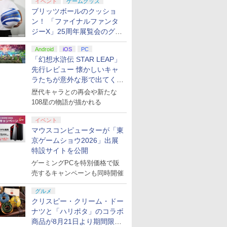
イベント
ゲームグッズ
個セット+DLCチラシ：
シセンコウ ゲンテイ]
ブリッツボールのクッショ
NEOブレイサー・アガッ
ン！ 「ファイナルファンタ
ト+【早期購入外付特典】
ジーX」25周年展覧会のグッ
DLCチラシ)
ズ情報が公開
Android
iOS
PC
7
8
9
「幻想水滸伝 STAR LEAP」
先行レビュー 懐かしいキャ
ラたちが意外な形で出てくる
シリーズ完全新作！
歴代キャラとの再会や新たな
108星の物語が描かれる
ンダムBlu-rayライ
【楽天ブックス限定先着
おしり前マン～復活のお
クスノキの番人(完
イベント
ーズ 機動戦士ガン
特典】「超かぐや姫！」
しり前帝国～ Blu-ray
限定版)【Blu-ray】 
マウスコンピューターが「東
襲のシャア【Blu-
通常版【Blu-ray】(アク
BOX【Blu-ray】 [ 谷口崇
野圭吾 ]
京ゲームショウ2026」出展
 古谷徹 ]
リルコースター) [ 夏吉ゆ
]
特設サイトを公開
￥6,800
￥6,864
￥7,550
うこ ]
ゲーミングPCを特別価格で販
売するキャンペーンも同時開催
グルメ
クリスピー・クリーム・ドー
ナツと「ハリポタ」のコラボ
商品が8月21日より期間限定