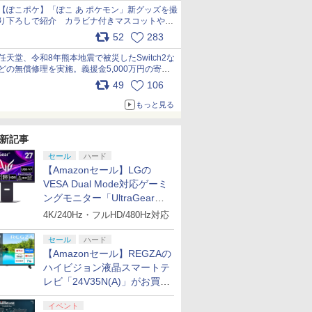
【ぽこポケ】「ぽこ あ ポケモン」新グッズを撮
り下ろしで紹介 カラビナ付きマスコットやス
クエアポーチが仲間入り
52
283
pic.x.com/XmVAgBxaW5
任天堂、令和8年熊本地震で被災したSwitch2な
どの無償修理を実施。義援金5,000万円の寄付
も発表 pic.x.com/BAYsMfUfUC
49
106
もっと見る
新記事
セール
ハード
【Amazonセール】LGの
VESA Dual Mode対応ゲーミ
ングモニター「UltraGear
27G850A-B」がお買い得！
4K/240Hz・フルHD/480Hz対応
セール
ハード
【Amazonセール】REGZAの
ハイビジョン液晶スマートテ
レビ「24V35N(A)」がお買い
得！
イベント