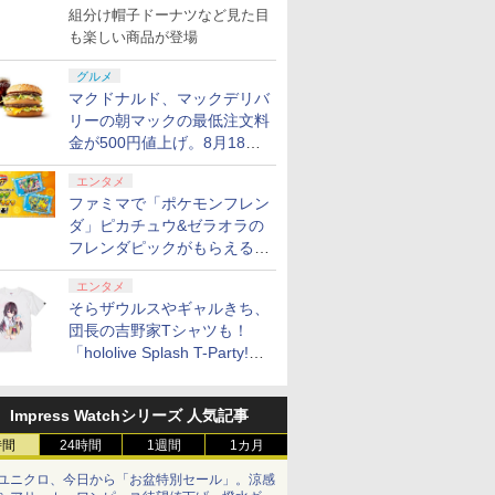
で発売
組分け帽子ドーナツなど見た目
も楽しい商品が登場
グルメ
マクドナルド、マックデリバ
リーの朝マックの最低注文料
金が500円値上げ。8月18日
より1,500円から受付
エンタメ
ファミマで「ポケモンフレン
ダ」ピカチュウ&ゼラオラの
フレンダピックがもらえるキ
ャンペーン開催！
エンタメ
そらザウルスやギャルきち、
団長の吉野家Tシャツも！
「hololive Splash T-Party!」
全Tシャツラインナップ公開
＆オンライン販売開始
Impress Watchシリーズ 人気記事
時間
24時間
1週間
1カ月
ユニクロ、今日から「お盆特別セール」。涼感