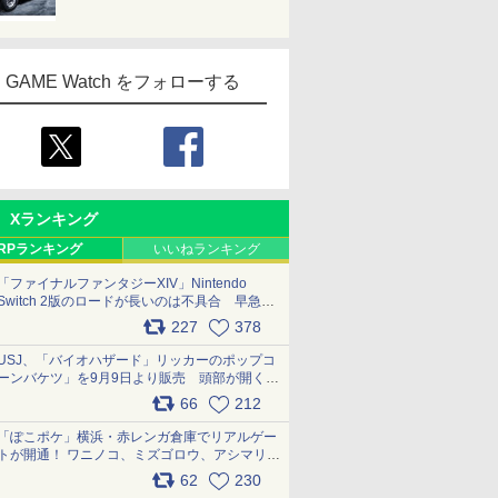
GAME Watch をフォローする
Xランキング
RPランキング
いいねランキング
「ファイナルファンタジーXIV」Nintendo
Switch 2版のロードが長いのは不具合 早急に
アップデートできるよう対応中
227
378
pic.x.com/s9S3nRCAGa
USJ、「バイオハザード」リッカーのポップコ
ーンバケツ」を9月9日より販売 頭部が開く仕
組み。味は恐怖を堪のう「味噌フレーバー」
66
212
pic.x.com/81MuXGahVM
「ぽこポケ」横浜・赤レンガ倉庫でリアルゲー
トが開通！ ワニノコ、ミズゴロウ、アシマリ登
場シーンをレポート pic.x.com/LDgEByVl6D
62
230