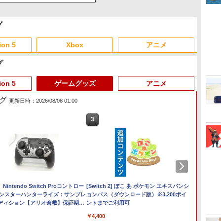
グ
ion 5
Xbox
アニメ
グ
3
3
3
3
4
4
4
4
5
5
5
5
6
6
6
6
ion 5
ゲームグッズ
アニメ
グ
更新日時：2026/08/08 01:00
3
3
4
4
3
5
5
6
6
1
ー
 -
Nintendo Switch 2(日本
【純正品】ディスクドラ
【純正品】Xbox ワイヤ
劇場版「鬼滅の刃」無限
ニンテンドープリペイド
【純正品】DualSense ワ
【純正品】Xbox 充電式
劇場版「鬼滅の刃」無限
ニンテンドープリペイド
【純正品】DualSense ワ
【国内正規品】
【Amazon.co.jp限定】
ニンテ
プレイ
【純正品】
【Amaz
語・国内専用)
イブ(CFI-ZDD1J)
レス コントローラー (カ
城編 第一章 猗窩座再来
番号 9000円|オンライン
イヤレスコントローラー
バッテリー + USB-C ケー
城編 第一章 猗窩座再来
番号 5000円|オンライン
イヤレスコントローラー
Thrustmaster スラスト
劇場版モノノ怪 第三章 蛇
番号 1
アチケット
イヤレ
場版モノ
PlayStation 5
ーボンブラック)
通常版 [DVD]
コード版
ミッドナイト ブラック
ブル
完全生産限定版 [Blu-ray]
コード版
(CFI-ZCT2J)
マスター TH8S シフター
神 (オリジナル特典:オリ
コード
ライン
Series 
(オリジ
￥55,871
(CFI-ZCT2J01)
- PC、PS4、PS5、PS5
ジナル巾着＋メーカー特
ワイト)
ナル巾
￥11,849
￥8,020
￥3,523
￥9,000
￥10,737
￥2,618
￥8,698
￥5,000
￥10,737
￥14,141
￥8,800
￥1,000
￥10,00
￥18,50
￥9,900
Pro、Xbox One、Xbox
典:【坤と離】二振りの
【坤と
万
intendo Switch Proコントロー
任天堂 【Switch2】マリ
ザ・ローグ：プリンス オ
スーパーボンバーマン コ
Minecraft PS5版
[Switch 2] ぽこ あ ポケモン エキスパンシ
【08/18入荷分☆】【新
Everdream Valley PS5版
Nintend
【新品】P
【中古
Series X|S 対応の高精度
剣、十翼より来たる！ス
十翼よ
モンスターハンターライズ：サンブレ
オカート ワールド [BEE-
ブ ペルシャ PS5版
レクション Nintendo
ョンパス（ダウンロード版）※3,200ポイ
品】【NS2H】Nintendo
コント
Dayli
H パターン シフター
タジオ描き下ろしイラス
オ描き
￥2,438
￥2,841
￥359
ディション【アリオ倉敷】保証期間
P-AAAAA NSW2 マリオ
Switch 2 Edition 日本
ントまでご利用可
Switch 2 Proコントロー
ザード 
ィショ
トボード付) [DVD]
ード付) [
￥2,403
【ランクB】
カ-ト ワ-ルド]
限定版
ラー
ション
【CER
￥8,970
￥9,801
￥4,400
￥9,980
￥11,38
￥3,220
ジ
便】