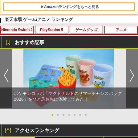
Amazonランキングをもっと見る
楽天市場 ゲーム/アニメ ランキング
Nintendo Switch 2
PlayStation 5
ゲームグッズ
アニメ
おすすめ記事
任天堂 【Switch2】ゼルダの伝説 ティア
エレコム PlayStation Portal リモートプ
【中古】ニード・フォー・スピード アン
【中古】【Blu−ray】輪るピングドラ
1
1
1
1
ーズ オブ ザ キングダム Nintendo Swit
レーヤー専用 液晶ガラスフィルム/スー
ダーカバー
ム 1 特典CD・解説書・特集本・ポス
ch 2 Edition [NXS-P-AXN7B NSW2 ゼ
パーAR/高透明 [GM-P5P23FLGAR]
トカード3枚付 / 幾原邦彦【監督】
ルダノデンセツ ティア-ズ オブ ザ キン
￥465
グダム]
￥1,680
￥330
￥7,830
ポケモンコラボ「マクドナルドのサマーチャンスバッグ
【中古】ルイージマンション2
【8/4-11 当店P5倍!&マラソン!】PS5 縦
【中古】【Blu−ray】輪るピングドラ
2
2026」をひと足お先に体験してみた！
2
2
置き スタンド 転倒防止 地震対策 傷付き
ム 4 特典CD・解説書・特集本・ポス
【特典】ほの暮しの庭 switch2版(【初
防止 放熱改善 簡単取り付け Ps5 Slim/P
トカード3枚付 / 幾原邦彦【監督】
￥468
2
回外付特典】切り取れるクリアカード)
s5 Pro/Ps5 対応 プレイステーション5 P
●
●
●
●
●
●
●
layStation 5
￥330
￥8,118
アクセスランキング
￥1,698