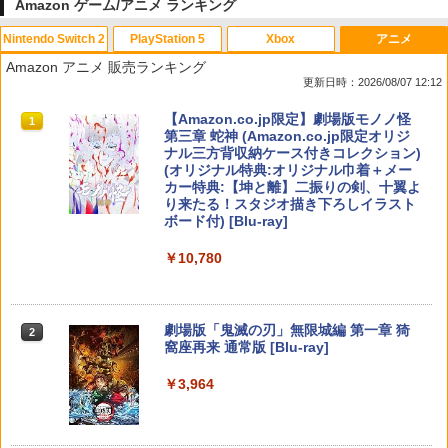
Amazon ゲーム/アニメ ランキング
Nintendo Switch 2
PlayStation 5
Xbox
アニメ
Amazon アニメ 販売ランキング
更新日時：2026/08/07 12:12
スプラトゥーン レイダース|オンライン
PlayStation 5 デジタル・エディション
【純正品】Xbox ワイヤレス コントロー
【Amazon.co.jp限定】劇場版モノノ怪
1
1
1
1
コード版
日本語専用 Console Language: Japan
ラー + USB-C® ケーブル
第三章 蛇神 (Amazon.co.jp限定オリジ
ese only (CFI-2200B01)
ナル三方背収納ケース付きコレクション)
(オリジナル特典:オリジナル巾着＋メー
￥5,832
￥8,300
カー特典:【坤と離】二振りの剣、十翼よ
￥55,000
り来たる！スタジオ描き下ろしイラスト
ボード付) [Blu-ray]
Xbox プリペイドカード 5,000円 デジタ
2
￥10,780
スプラトゥーン レイダース -Switch2
Beast of Reincarnation -PS5 【特典】
ルコード 【旧 Xbox ギフトカード】 [オ
2
2
プロダクトコード 封入
ンラインコード]
￥6,455
￥7,286
￥5,000
劇場版「鬼滅の刃」無限城編 第一章 猗
2
窩座再来 通常版 [Blu-ray]
￥3,964
【純正品】Xbox ワイヤレス コントロー
3
Nintendo Switch 2(日本語・国内専用)
【純正品】ディスクドライブ(CFI-ZDD1
3
ラー (ロボット ホワイト)
3
J) PlayStation 5
￥55,871
￥7,681