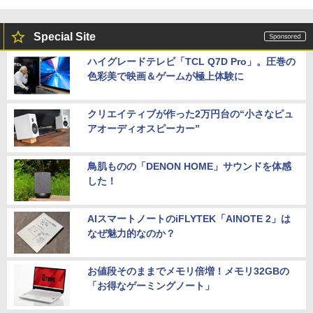
￥8,980
￥3,980
Special Site
ハイグレードテレビ「TCL Q7D Pro」。圧巻の
色彩美で映画＆ゲームが極上体験に
クリエイティブが作った2万円台の“小さなピュ
アオーディオスピーカー”
鳥肌ものの「DENON HOME」サウンドを体感
した！
AIスマートノートのiFLYTEK「AINOTE 2」は
なぜ魅力的なのか？
お値段そのままでメモリ倍増！メモリ32GBの
「お得なゲーミングノート」