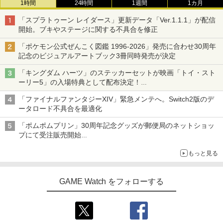
1時間
24時間
1週間
1カ月
【中古】乙女的恋革命★ラブレボ!!
3
【中古】【Blu－ray】輪るピングドラ
3
ム 3 特典CD・解説書・特集本・ポス
「スプラトゥーン レイダース」更新データ「Ver.1.1.1」が配信
ELDEN RING Tarnished Edition Swit
￥605
【中古】PS5 Demon’s Souls
トカード3枚付 / 幾原邦彦【監督】
3
3
開始。ブキやステージに関する不具合を修正
ch2版
￥3,103
￥385
「ポケモン公式ぜんこく図鑑 1996-2026」発売に合わせ30周年
￥8,298
記念のビジュアルアートブック3冊同時発売が決定
「キングダム ハーツ」のステッカーセットが映画「トイ・スト
【即日出荷】ゲーム用アナログスティッ
4
【中古】【Blu－ray】輪るピングドラ
4
ーリー5」の入場特典として配布決定！
クカバー すやすや コリラックマ アロー
ム 2 特典CD・解説書・特集本・ポス
本日8月7日より先着・数量限定で配布
ン ALG-NS2CAKKZZ
任天堂 ファイアーエムブレム 万紫千紅
【SALE・大幅値下げ・新品・未開封
4
トカード3枚付 / 幾原邦彦【監督】
4
「ファイナルファンタジーXIV」緊急メンテへ。Switch2版のデ
【Switch 2】 BEEPAACSA [BEEPAACS
品】三國志8 REMAKE PS5 【ポスト投
ータロード不具合を最適化
A]
￥972
函】 ※早期購入なし ※セール品のた
￥660
め、返品及び製品保証の対象外となりま
「ポムポムプリン」30周年記念グッズが郵便局のネットショッ
す。
￥8,970
プにて受注販売開始
「おもちもちもちクッション」など今年だけの限定商品が登場
￥3,300
SteamDeck用 本体分解工具セット ネ
5
【中古】【Blu−ray】輪るピングドラ
5
もっと見る
ジ・工具9点 ネジ8本セット
ム 5 特典CD・解説書・特集本・ポス
【ホリ公式】【任天堂ライセンス商品】
5
トカード3枚付 / 幾原邦彦【監督】
スプラトゥーン レイダース ワイヤレス
￥1,180
GAME Watch をフォローする
ホリパッド TURBO for Nintendo Switc
ソニー・インタラクティブエンタテイン
5
￥660
h 2 おすすめ Switch スイッチ コントロ
メント 【PS5】Marvel’s Spider-Man 2
ーラー 無線 連射 連射ホールド 連射機能
通常版 [ECJS-00035 PS5 マーベルス
背面ボタン 充電 スプラレイダース スプ
パイダーマン2 ツウジョウ]【MARVELC
ラ
orner】