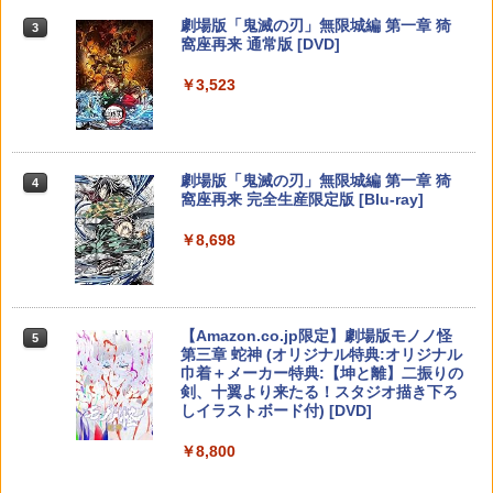
￥11,849
劇場版「鬼滅の刃」無限城編 第一章 猗
3
窩座再来 通常版 [DVD]
【純正品】Xbox 充電式バッテリー + US
4
￥3,523
【純正品】DualSense ワイヤレスコン
B-C ケーブル
ニンテンドープリペイド番号 9000円|オ
4
4
トローラー ミッドナイト ブラック(CFI-
ンラインコード版
ZCT2J01)
￥2,618
￥9,000
￥10,737
劇場版「鬼滅の刃」無限城編 第一章 猗
4
窩座再来 完全生産限定版 [Blu-ray]
【純正品】Xbox ワイヤレス コントロー
ニンテンドープリペイド番号 5000円|オ
5
5
￥8,698
【純正品】DualSense ワイヤレスコン
ラー (カーボンブラック)
ンラインコード版
5
トローラー(CFI-ZCT2J)
￥8,020
￥5,000
￥10,737
【Amazon.co.jp限定】劇場版モノノ怪
5
第三章 蛇神 (オリジナル特典:オリジナル
巾着＋メーカー特典:【坤と離】二振りの
剣、十翼より来たる！スタジオ描き下ろ
しイラストボード付) [DVD]
￥8,800