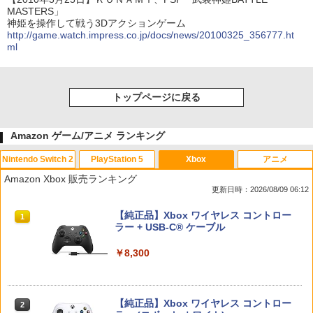
MASTERS」
神姫を操作して戦う3Dアクションゲーム
http://game.watch.impress.co.jp/docs/news/20100325_356777.ht
ml
トップページに戻る
Amazon ゲーム/アニメ ランキング
Nintendo Switch 2
PlayStation 5
Xbox
アニメ
Amazon Xbox 販売ランキング
更新日時：2026/08/09 06:12
スプラトゥーン レイダース|オンライン
PlayStation 5 デジタル・エディション
【純正品】Xbox ワイヤレス コントロー
1
1
1
コード版
日本語専用 Console Language: Japan
ラー + USB-C® ケーブル
ese only (CFI-2200B01)
￥5,832
￥8,300
￥55,000
【純正品】Xbox ワイヤレス コントロー
2