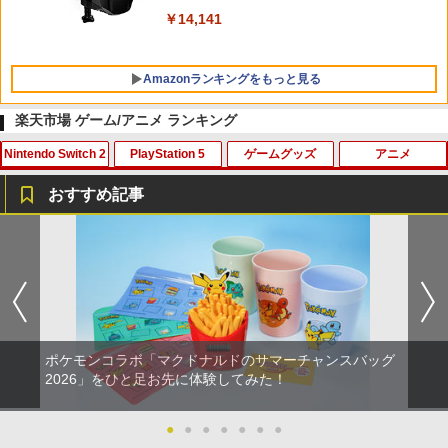
￥5,000
￥10,737
￥14,141
Amazonランキングをもっと見る
楽天市場 ゲーム/アニメ ランキング
Nintendo Switch 2
PlayStation 5
ゲームグッズ
アニメ
劇場版「鬼滅の刃」無限城編 第一章 猗
1
窩座再来 通常版 [Blu-ray]
おすすめ記事
￥3,982
eFootball(TM) Kick-Off! 【Switch2】
【PowerA 公式ストア】パワーエー ソロ
【中古】モンハン日記 ぽかぽかアイルー
【中古】【Blu−ray】地獄少女 宵伽
1
1
1
1
RL205-J1
チャージングステーション for DualSen
村G - PSP
下巻 ブックレット付 / 大森貴弘【監
se® and DualSense Edge™ ワイヤレ
督】
スコントローラー【PlayStation®公式ラ
￥3,600
￥1,403
イセンス商品】 国内2年保証
￥2,119
劇場版「鬼滅の刃」無限城編 第一章 猗
2
窩座再来 通常版 [DVD]
￥2,200
ポケモンコラボ「マクドナルドのサマーチャンスバッグ
￥3,523
スクウェア・エニックス 【Switch2】FI
【中古】コール オブ デューティ4 モダ
【中古】【未使用品】トイ・ストーリー
2
2
2026」をひと足お先に体験してみた！
2
NAL FANTASY VII REMAKE INTERGR
ン・ウォーフェア
4 [純正ブルーレイ＋純正ケース]
ADE [POT-P-AAVBA NSW2 ファイナル
【SALE・大幅値下げ・新品・未開封
2
ファンタジー7 リメイク インターグレー
品】明末: ウツロノハネ PS5 ソフト 【ポ
￥1,502
●
●
●
●
●
●
●
￥2,280
ド]
スト投函】 ※特典付属なし ※セール品