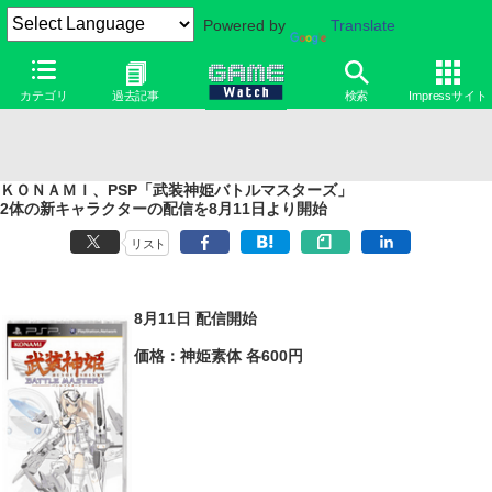
Powered by
Translate
カテゴリ
過去記事
検索
Impressサイト
ＫＯＮＡＭＩ、PSP「武装神姫バトルマスターズ」
2体の新キャラクターの配信を8月11日より開始
リスト
8月11日 配信開始
価格：神姫素体 各600円