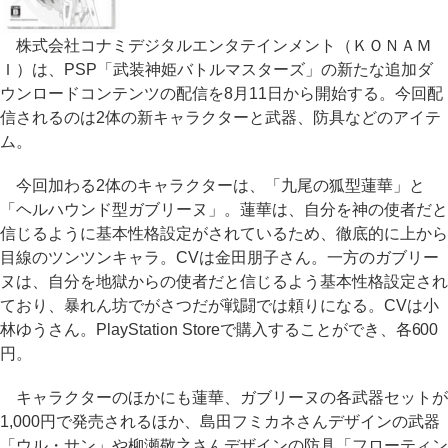
株式会社コナミデジタルエンタテインメント（ＫＯＮＡＭ
Ｉ）は、PSP「武装神姫バトルマスターズ」の新たな追加ダ
ウンロードコンテンツの配信を8月11日から開始する。今回配
信されるのは2体の新キャラクターと武器、防具などのアイテ
ム。
今回加わる2体のキャラクターは、「九尾の狐型蓮華」と
「ヘルハウンド型ガブリーヌ」。蓮華は、自分を神の使者だと
信じるように基本性格設定がされているため、徹底的に上から
目線のツンツンキャラ。CVは金田朋子さん。一方のガブリー
ヌは、自分を地獄からの使者だと信じるよう基本性格設定され
ており、暴れん坊でがさつだが戦闘では頼りになる。CVは小
林ゆうさん。PlayStation Storeで購入することができ、各600
円。
キャラクターのほかにも蓮華、ガブリーヌの各武器セットが
1,000円で発売されるほか、島田フミカネさんデザインの武器
「ウル・サン」や柳瀬敬之さんデザインの防具「フローティン