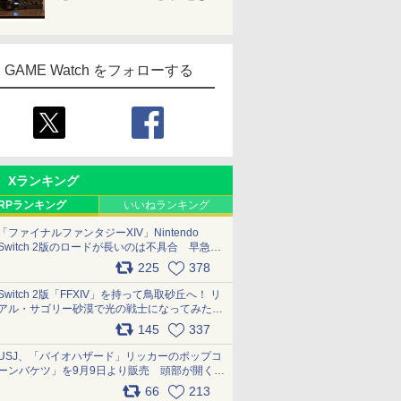
GAME Watch をフォローする
Xランキング
RPランキング
いいねランキング
「ファイナルファンタジーXIV」Nintendo
Switch 2版のロードが長いのは不具合 早急に
アップデートできるよう対応中
225
378
pic.x.com/s9S3nRCAGa
Switch 2版「FFXIV」を持って鳥取砂丘へ！ リ
アル・サゴリー砂漠で光の戦士になってみた
pic.x.com/qyOfL2uv1n
145
337
USJ、「バイオハザード」リッカーのポップコ
ーンバケツ」を9月9日より販売 頭部が開く仕
組み。味は恐怖を堪のう「味噌フレーバー」
66
213
pic.x.com/81MuXGahVM