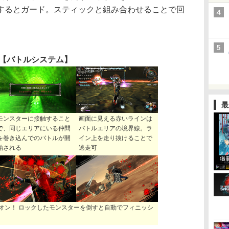
するとガード。スティックと組み合わせることで回
【バトルシステム】
最
モンスターに接触すること
画面に見える赤いラインは
で、同じエリアにいる仲間
バトルエリアの境界線。ラ
を巻き込んでのバトルが開
イン上を走り抜けることで
始される
逃走可
オン！ ロックしたモンスターを倒すと自動でフィニッシ