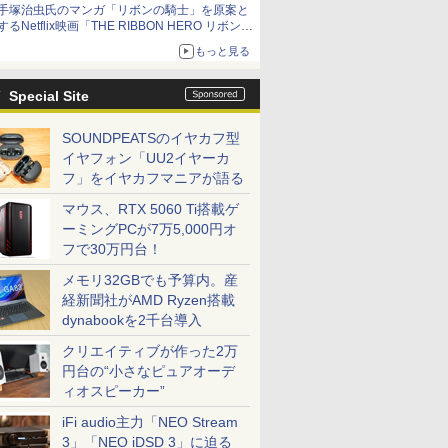
手塚治虫氏のマンガ「リボンの騎士」を原案と
するNetflix映画「THE RIBBON HERO リボンヒ
ーロー」本日配信開始
もっと見る
Special Site
SOUNDPEATSのイヤカフ型
イヤフォン「UU2イヤーカ
フ」をイヤカフマニアが語る
マウス、RTX 5060 Ti搭載ゲ
ーミングPCが7万5,000円オ
フで30万円台！
メモリ32GBでも予算内。産
経新聞社がAMD Ryzen搭載
dynabookを2千台導入
クリエイティブが作った2万
円台の“小さなピュアオーデ
ィオスピーカー”
iFi audio主力「NEO Stream
3」「NEO iDSD 3」に迫る