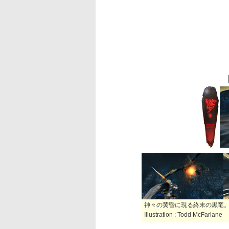
神々の黄昏に現る終末の黒竜
Illustration : Todd McFarlane