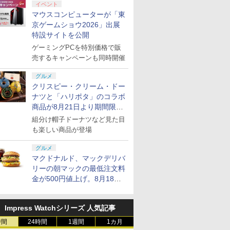
イベント
マウスコンピューターが「東
京ゲームショウ2026」出展
特設サイトを公開
ゲーミングPCを特別価格で販
売するキャンペーンも同時開催
グルメ
クリスピー・クリーム・ドー
ナツと「ハリポタ」のコラボ
商品が8月21日より期間限定
で発売
組分け帽子ドーナツなど見た目
も楽しい商品が登場
グルメ
マクドナルド、マックデリバ
リーの朝マックの最低注文料
金が500円値上げ。8月18日
より1,500円から受付
Impress Watchシリーズ 人気記事
時間
24時間
1週間
1カ月