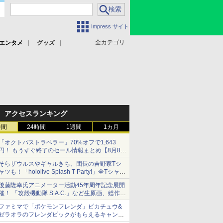
Impress サイト
全カテゴリ
エンタメ
グッズ
アクセスランキング
時間
24時間
1週間
1カ月
「オクトパストラベラー」70%オフで1,643
円！ もうすぐ終了のセール情報まとめ【8月8日
更新】
そらザウルスやギャルきち、団長の吉野家Tシ
ニンテンドーeショップでは「大神 絶景版」が
ャツも！「hololive Splash T-Party!」全Tシャツ
67%オフで990円
ラインナップ公開＆オンライン販売開始
後藤隆幸氏アニメーター活動45年周年記念展開
催！ 「攻殻機動隊 S.A.C.」など生原画、総作画
監督修正が展示
ファミマで「ポケモンフレンダ」ピカチュウ&
ゼラオラのフレンダピックがもらえるキャンペ
ーン開催！