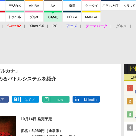
Switch2
Xbox SX
PC
アニメ
テーマパーク
グルメ
 Vita
3DS
アーケード
VR
アルカナ」
1
めるバトルシステムを紹介
ェア
はてブ
note
LinkedIn
10月14日 発売予定
価格：5,980円（通常版）