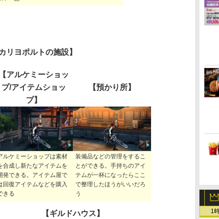
カリヨポルトの施設】
【アルケミーショッ
プ/アイテムショッ
【預かり所】
プ】
アルケミーショップは素材
装備品などの管理をするこ
を合成し新たなアイテムを
とができる。手持ちのアイ
開発できる。アイテム屋で
テムが一杯になったらここ
は回復アイテムなどを購入
で整理したほうがいいだろ
できる
う
1
【ギルドハウス】