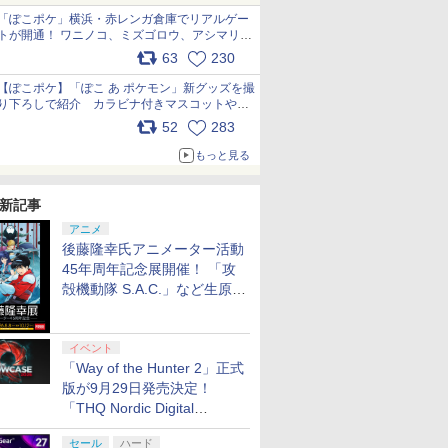
「ぽこポケ」横浜・赤レンガ倉庫でリアルゲー
トが開通！ ワニノコ、ミズゴロウ、アシマリ登
場シーンをレポート pic.x.com/LDgEByVl6D
63
230
【ぽこポケ】「ぽこ あ ポケモン」新グッズを撮
り下ろしで紹介 カラビナ付きマスコットやス
クエアポーチが仲間入り
52
283
pic.x.com/XmVAgBxaW5
もっと見る
新記事
アニメ
後藤隆幸氏アニメーター活動
45年周年記念展開催！ 「攻
殻機動隊 S.A.C.」など生原
画、総作画監督修正が展示
イベント
「Way of the Hunter 2」正式
版が9月29日発売決定！
「THQ Nordic Digital
Showcase 2026」まとめ
セール
ハード