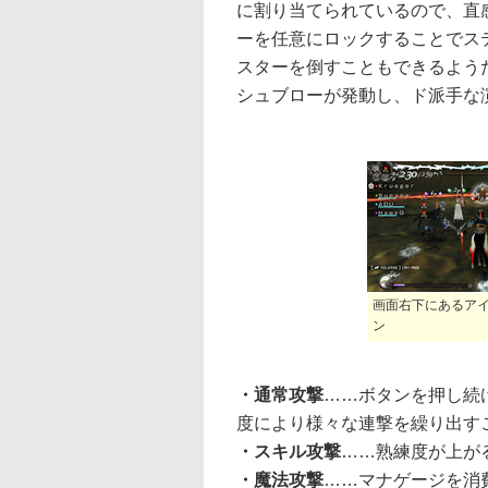
に割り当てられているので、直
ーを任意にロックすることでス
スターを倒すこともできるよう
シュブローが発動し、ド派手な
画面右下にあるア
ン
・通常攻撃
……ボタンを押し続
度により様々な連撃を繰り出す
・スキル攻撃
……熟練度が上が
・魔法攻撃
……マナゲージを消