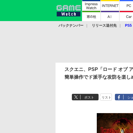
バックナンバー
リリース送付先
PS5
モバイル
eスポーツ
クラウド
PS
スクエニ、PSP「ロード オブ 
簡単操作でド派手な攻防を楽し
ポスト
リスト
シ