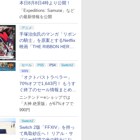
本日8月8日4時より公開！
「Expeditions: Samurai」など
の最新情報を公開
アニメ
手塚治虫氏のマンガ「リボン
の騎士」を原案とするNetflix
映画「THE RIBBON HERO
リボンヒーロー」本日配信開
始
セール
PS5
PS4
Switch2
WIN
「オクトパストラベラー」
70%オフで1,643円！ もうす
ぐ終了のセール情報まとめ
【8月8日更新】
ニンテンドーeショップでは
「大神 絶景版」が67%オフで
990円
Switch2
Switch 2版「FFXIV」を持っ
て鳥取砂丘へ！ リアル・サ
ゴリー砂漠で光の戦士になっ