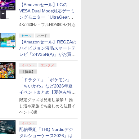
【Amazonセール】LGの
VESA Dual Mode対応ゲーミ
ングモニター「UltraGear
27G850A-B」がお買い得！
4K/240Hz・フルHD/480Hz対応
セール
ハード
【Amazonセール】REGZAの
ハイビジョン液晶スマートテ
レビ「24V35N(A)」がお買い
得！
イベント
エンタメ
【特集】
「ドラクエ」「ポケモン」
「ちいかわ」など2026年夏
イベントまとめ【夏休み特
集】
限定グッズは見逃し厳禁！ 推
し活や家族でも楽しめる注目イ
ベント8選
イベント
配信番組「THQ Nordicデジ
タルショーケース2026」は