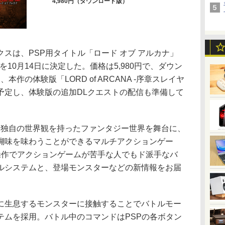
4,980円（ダウンロード版）
は、PSP用タイトル「ロード オブ アルカナ」
売日を10月14日に決定した。価格は5,980円で、ダウン
本作の体験版「LORD of ARCANA -序章スレイヤ
を予定し、体験版の追加DLクエストの配信も準備して
、独自の世界観を持ったファンタジー世界を舞台に、
醐味を味わうことができるマルチアクションゲー
操作でアクションゲームが苦手な人でもド派手なバ
ルシステムと、登場モンスターなどの新情報をお届
生息するモンスターに接触することでバトルモー
テムを採用。バトル中のコマンドはPSPの各ボタン