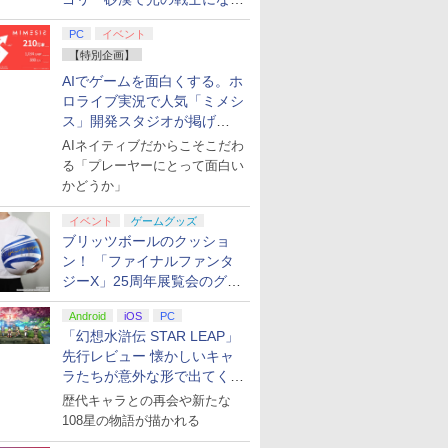
てみた
PC
イベント
【特別企画】
AIでゲームを面白くする。ホ
ロライブ実況で人気「ミメシ
ス」開発スタジオが掲げ
る“AI活用の信念”とは？【講
AIネイティブだからこそこだわ
演レポート】
る「プレーヤーにとって面白い
かどうか」
イベント
ゲームグッズ
ブリッツボールのクッショ
ン！ 「ファイナルファンタ
ジーX」25周年展覧会のグッ
ズ情報が公開
Android
iOS
PC
「幻想水滸伝 STAR LEAP」
先行レビュー 懐かしいキャ
ラたちが意外な形で出てくる
シリーズ完全新作！
歴代キャラとの再会や新たな
108星の物語が描かれる