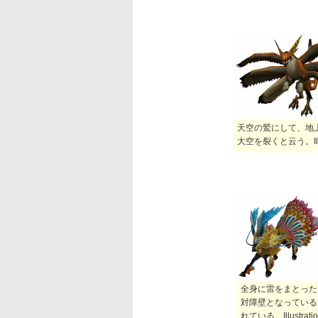
天空の鷲にして、地
大空を裂くと云う。Illust
全身に雷をまとった
対障壁となっている
れている。Illustratio