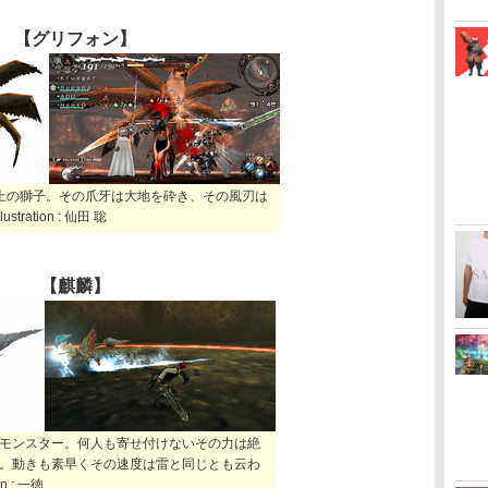
【グリフォン】
上の獅子。その爪牙は大地を砕き、その風刃は
ration : 仙田 聡
【麒麟】
モンスター。何人も寄せ付けないその力は絶
。動きも素早くその速度は雷と同じとも云わ
n : 一徳