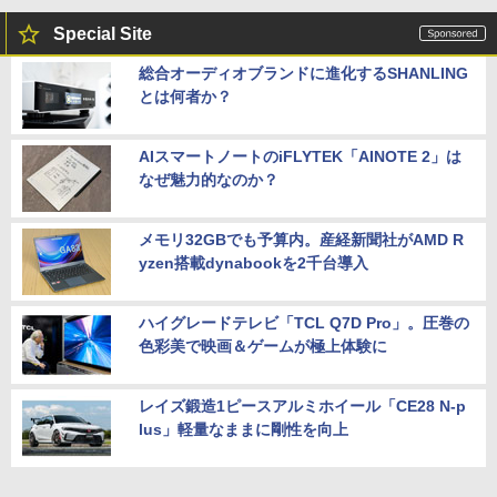
Special Site
総合オーディオブランドに進化するSHANLING
とは何者か？
AIスマートノートのiFLYTEK「AINOTE 2」は
なぜ魅力的なのか？
メモリ32GBでも予算内。産経新聞社がAMD R
yzen搭載dynabookを2千台導入
ハイグレードテレビ「TCL Q7D Pro」。圧巻の
色彩美で映画＆ゲームが極上体験に
レイズ鍛造1ピースアルミホイール「CE28 N-p
lus」軽量なままに剛性を向上