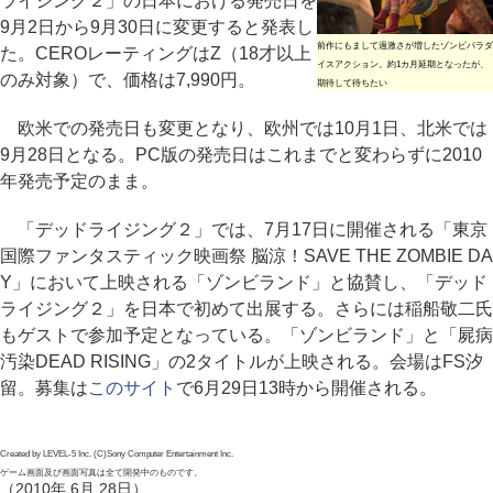
ライジング２」の日本における発売日を
9月2日から9月30日に変更すると発表し
前作にもまして過激さが増したゾンビパラダ
た。CEROレーティングはZ（18才以上
イスアクション。約1カ月延期となったが、
のみ対象）で、価格は7,990円。
期待して待ちたい
欧米での発売日も変更となり、欧州では10月1日、北米では
9月28日となる。PC版の発売日はこれまでと変わらずに2010
年発売予定のまま。
「デッドライジング２」では、7月17日に開催される「東京
国際ファンタスティック映画祭 脳涼！SAVE THE ZOMBIE DA
Y」において上映される「ゾンビランド」と協賛し、「デッド
ライジング２」を日本で初めて出展する。さらには稲船敬二氏
もゲストで参加予定となっている。「ゾンビランド」と「屍病
汚染DEAD RISING」の2タイトルが上映される。会場はFS汐
留。募集は
このサイト
で6月29日13時から開催される。
Created by LEVEL-5 Inc. (C)Sony Computer Entertainment Inc.
ゲーム画面及び画面写真は全て開発中のものです。
（2010年 6月 28日）