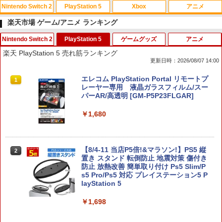
Nintendo Switch 2
PlayStation 5
Xbox
アニメ
楽天市場 ゲーム/アニメ ランキング
Nintendo Switch 2
PlayStation 5
ゲームグッズ
アニメ
スプラトゥーン レイダース|オンライン
PlayStation 5 デジタル・エディション
【純正品】Xbox ワイヤレス コントロー
【Amazon.co.jp限定】劇場版モノノ怪
1
1
1
1
楽天 PlayStation 5 売れ筋ランキング
コード版
日本語専用 Console Language: Japan
ラー + USB-C® ケーブル
第三章 蛇神 (Amazon.co.jp限定オリジ
更新日時：2026/08/07 14:00
ese only (CFI-2200B01)
ナル三方背収納ケース付きコレクション)
(オリジナル特典:オリジナル巾着＋メー
￥5,832
￥8,300
任天堂 【Switch2】ゼルダの伝説 ティア
エレコム PlayStation Portal リモートプ
カー特典:【坤と離】二振りの剣、十翼よ
1
1
￥55,000
ーズ オブ ザ キングダム Nintendo Swit
レーヤー専用 液晶ガラスフィルム/スー
り来たる！スタジオ描き下ろしイラスト
ch 2 Edition [NXS-P-AXN7B NSW2 ゼ
パーAR/高透明 [GM-P5P23FLGAR]
ボード付) [Blu-ray]
ルダノデンセツ ティア-ズ オブ ザ キン
Xbox プリペイドカード 5,000円 デジタ
2
グダム]
￥1,680
￥10,780
スプラトゥーン レイダース -Switch2
Beast of Reincarnation -PS5 【特典】
ルコード 【旧 Xbox ギフトカード】 [オ
2
2
プロダクトコード 封入
ンラインコード]
￥7,830
￥6,455
￥7,286
￥5,000
【8/4-11 当店P5倍!&マラソン!】PS5 縦
劇場版「鬼滅の刃」無限城編 第一章 猗
2
2
置き スタンド 転倒防止 地震対策 傷付き
窩座再来 通常版 [Blu-ray]
【特典】ほの暮しの庭 switch2版(【初
防止 放熱改善 簡単取り付け Ps5 Slim/P
2
回外付特典】切り取れるクリアカード)
s5 Pro/Ps5 対応 プレイステーション5 P
￥3,964
【純正品】Xbox ワイヤレス コントロー
3
layStation 5
Nintendo Switch 2(日本語・国内専用)
【純正品】ディスクドライブ(CFI-ZDD1
3
ラー (ロボット ホワイト)
3
￥8,118
J) PlayStation 5
￥1,698
￥55,871
￥7,681
￥11,849
劇場版「鬼滅の刃」無限城編 第一章 猗
3