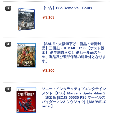
窩座再来 通常版 [DVD]
ELDEN RING Tarnished Edition Swit
【中古】PS5 Demon’s Souls
3
3
【純正品】Xbox 充電式バッテリー + US
4
ch2版
￥3,523
【純正品】DualSense ワイヤレスコン
B-C ケーブル
ニンテンドープリペイド番号 9000円|オ
4
4
￥3,103
トローラー ミッドナイト ブラック(CFI-
ンラインコード版
￥8,298
ZCT2J01)
￥2,618
￥9,000
￥10,737
劇場版「鬼滅の刃」無限城編 第一章 猗
4
窩座再来 完全生産限定版 [Blu-ray]
任天堂 ファイアーエムブレム 万紫千紅
【SALE・大幅値下げ・新品・未開封
4
4
【純正品】Xbox ワイヤレス コントロー
ニンテンドープリペイド番号 5000円|オ
5
【Switch 2】 BEEPAACSA [BEEPAACS
5
品】三國志8 REMAKE PS5 【ポスト投
￥8,698
【純正品】DualSense ワイヤレスコン
ラー (カーボンブラック)
ンラインコード版
5
A]
函】 ※早期購入なし ※セール品のた
トローラー(CFI-ZCT2J)
め、返品及び製品保証の対象外となりま
￥8,020
￥5,000
す。
￥8,970
￥10,737
￥3,300
【Amazon.co.jp限定】劇場版モノノ怪
5
第三章 蛇神 (オリジナル特典:オリジナル
巾着＋メーカー特典:【坤と離】二振りの
【ホリ公式】【任天堂ライセンス商品】
5
剣、十翼より来たる！スタジオ描き下ろ
スプラトゥーン レイダース ワイヤレス
しイラストボード付) [DVD]
ホリパッド TURBO for Nintendo Switc
ソニー・インタラクティブエンタテイン
5
h 2 おすすめ Switch スイッチ コントロ
メント 【PS5】Marvel’s Spider-Man 2
ーラー 無線 連射 連射ホールド 連射機能
通常版 [ECJS-00035 PS5 マーベルス
￥8,800
背面ボタン 充電 スプラレイダース スプ
パイダーマン2 ツウジョウ]【MARVELC
ラ
orner】