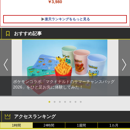
￥8,980
￥3,980
楽天ランキングをもっと見る
おすすめ記事
【中古】ニード・フォー・スピード アン
【中古】【Blu−ray】輪るピングドラ
1
1
ダーカバー
ム 1 特典CD・解説書・特集本・ポス
トカード3枚付 / 幾原邦彦【監督】
￥465
￥330
ポケモンコラボ「マクドナルドのサマーチャンスバッグ
【中古】ルイージマンション2
【中古】【Blu−ray】輪るピングドラ
2
2026」をひと足お先に体験してみた！
2
ム 4 特典CD・解説書・特集本・ポス
トカード3枚付 / 幾原邦彦【監督】
￥468
●
●
●
●
●
●
●
￥330
アクセスランキング
1時間
24時間
1週間
1カ月
【中古】乙女的恋革命★ラブレボ!!
3
【中古】【Blu－ray】輪るピングドラ
3