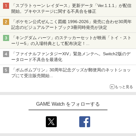
ム 3 特典CD・解説書・特集本・ポス
「スプラトゥーン レイダース」更新データ「Ver.1.1.1」が配信
￥605
トカード3枚付 / 幾原邦彦【監督】
開始。ブキやステージに関する不具合を修正
￥385
「ポケモン公式ぜんこく図鑑 1996-2026」発売に合わせ30周年
記念のビジュアルアートブック3冊同時発売が決定
「キングダム ハーツ」のステッカーセットが映画「トイ・スト
【即日出荷】ゲーム用アナログスティッ
4
【中古】【Blu－ray】輪るピングドラ
4
ーリー5」の入場特典として配布決定！
クカバー すやすや コリラックマ アロー
ム 2 特典CD・解説書・特集本・ポス
本日8月7日より先着・数量限定で配布
ン ALG-NS2CAKKZZ
トカード3枚付 / 幾原邦彦【監督】
「ファイナルファンタジーXIV」緊急メンテへ。Switch2版のデ
ータロード不具合を最適化
￥972
￥660
「ポムポムプリン」30周年記念グッズが郵便局のネットショッ
プにて受注販売開始
「おもちもちもちクッション」など今年だけの限定商品が登場
SteamDeck用 本体分解工具セット ネ
5
【中古】【Blu−ray】輪るピングドラ
5
もっと見る
ジ・工具9点 ネジ8本セット
ム 5 特典CD・解説書・特集本・ポス
トカード3枚付 / 幾原邦彦【監督】
￥1,180
GAME Watch をフォローする
￥660