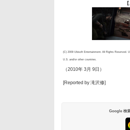
【
(C) 2009 Ubisoft Entertainment. All Rights Reserved. U
U.S. and/or other countries.
（2010年 3月 9日）
[Reported by 滝沢修]
Google