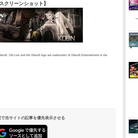
スクリーンショット】
bisoft, Ubi.com and the Ubisoft logo are trademarks of Ubisoft Entertainment in the
 検索で当サイトの記事を優先表示させる