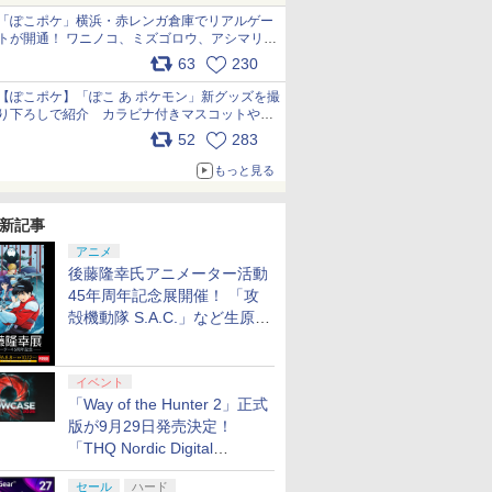
「ぽこポケ」横浜・赤レンガ倉庫でリアルゲー
トが開通！ ワニノコ、ミズゴロウ、アシマリ登
場シーンをレポート pic.x.com/LDgEByVl6D
63
230
【ぽこポケ】「ぽこ あ ポケモン」新グッズを撮
り下ろしで紹介 カラビナ付きマスコットやス
クエアポーチが仲間入り
52
283
pic.x.com/XmVAgBxaW5
もっと見る
新記事
アニメ
後藤隆幸氏アニメーター活動
45年周年記念展開催！ 「攻
殻機動隊 S.A.C.」など生原
画、総作画監督修正が展示
イベント
「Way of the Hunter 2」正式
版が9月29日発売決定！
「THQ Nordic Digital
Showcase 2026」まとめ
セール
ハード