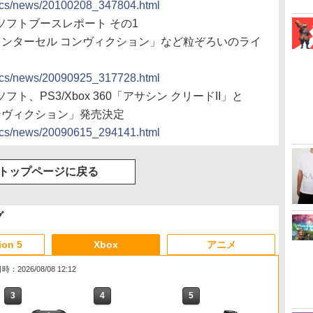
docs/news/20100208_347804.html
イソフトブースレポート その1
リンターセル コンヴィクション」など粒ぞろいのライ
docs/news/20090925_317728.html
フト、PS3/Xbox 360「アサシン クリードII」と
 コンヴィクション」発売決定
docs/news/20090615_294141.html
トップページに戻る
グ
ion 5
Xbox
アニメ
：2026/08/08 12:12
3
3
3
4
4
4
5
5
5
6
6
6