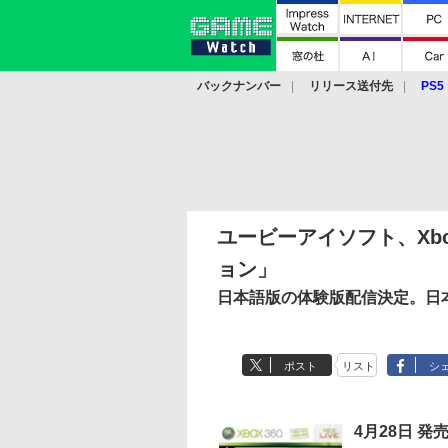
バックナンバー
リリース送付先
PS5
モバイル
eスポーツ
クラウド
PS
ユービーアイソフト、Xbo
ョン」
日本語版の体験版配信決定。日
ポスト
リスト
シ
4月28日 発