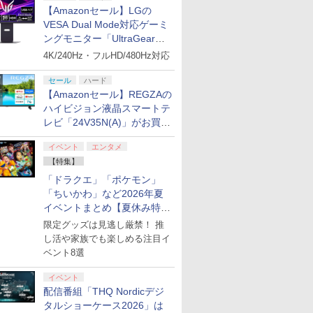
【Amazonセール】LGの
VESA Dual Mode対応ゲーミ
ングモニター「UltraGear
27G850A-B」がお買い得！
4K/240Hz・フルHD/480Hz対応
セール
ハード
【Amazonセール】REGZAの
ハイビジョン液晶スマートテ
レビ「24V35N(A)」がお買い
得！
イベント
エンタメ
【特集】
「ドラクエ」「ポケモン」
「ちいかわ」など2026年夏
イベントまとめ【夏休み特
集】
限定グッズは見逃し厳禁！ 推
し活や家族でも楽しめる注目イ
ベント8選
イベント
配信番組「THQ Nordicデジ
タルショーケース2026」は