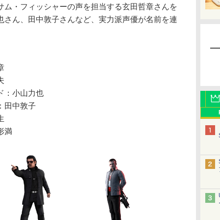
ム・フィッシャーの声を担当する玄田哲章さんを
也さん、田中敦子さんなど、実力派声優が名前を連
章
夫
ド：小山力也
：田中敦子
生
形満