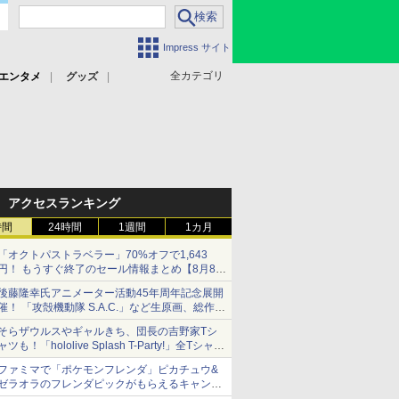
Impress サイト
全カテゴリ
エンタメ
グッズ
アクセスランキング
時間
24時間
1週間
1カ月
「オクトパストラベラー」70%オフで1,643
円！ もうすぐ終了のセール情報まとめ【8月8日
更新】
後藤隆幸氏アニメーター活動45年周年記念展開
ニンテンドーeショップでは「大神 絶景版」が
催！ 「攻殻機動隊 S.A.C.」など生原画、総作画
67%オフで990円
監督修正が展示
そらザウルスやギャルきち、団長の吉野家Tシ
ャツも！「hololive Splash T-Party!」全Tシャツ
ラインナップ公開＆オンライン販売開始
ファミマで「ポケモンフレンダ」ピカチュウ&
ゼラオラのフレンダピックがもらえるキャンペ
ーン開催！