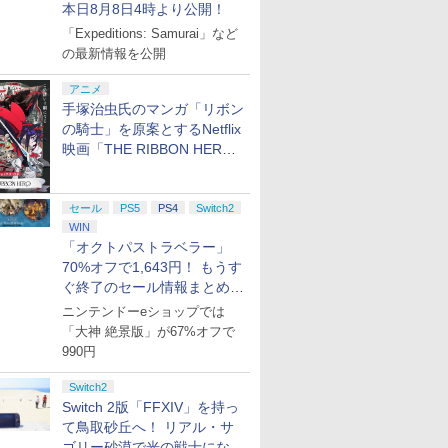
本日8月8日4時より公開！
「Expeditions: Samurai」など
の最新情報を公開
アニメ
手塚治虫氏のマンガ「リボン
の騎士」を原案とするNetflix
映画「THE RIBBON HERO
リボンヒーロー」本日配信開
始
セール
PS5
PS4
Switch2
WIN
「オクトパストラベラー」
70%オフで1,643円！ もうす
ぐ終了のセール情報まとめ
【8月8日更新】
ニンテンドーeショップでは
「大神 絶景版」が67%オフで
990円
Switch2
Switch 2版「FFXIV」を持っ
て鳥取砂丘へ！ リアル・サ
ゴリー砂漠で光の戦士になっ