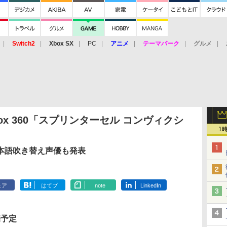
Switch2
Xbox SX
PC
アニメ
テーマパーク
グルメ
 Vita
3DS
アーケード
VR
x 360「スプリンターセル コンヴィクシ
1
本語吹き替え声優も発表
ェア
はてブ
note
LinkedIn
売予定