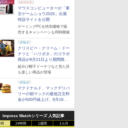
イベント
マウスコンピューターが「東
京ゲームショウ2026」出展
特設サイトを公開
ゲーミングPCを特別価格で販
ンドープリペイド
ステーション スト
Xbox Elite ワ
ぽこ あ ポケモン エキス
PlayStation 5 デジタル・
GameSir G7 HE 有線ゲー
ニンテンドープリペイド
プレイステーション スト
HyperX Clutch Gladiate
ニンテンドープリペ
プレイステーション 
GameSir G7 SE 
売するキャンペーンも同時開催
000円|オンライン
 10,000円|オン
ス コントローラー
パンションパス|オンライ
エディション 日本語専用
ムコントローラー XBOX
番号 500円|オンラインコ
アチケット 3,000円|オン
Xbox公式ライセンス ゲ
番号 2000円|オンラ
アチケット 15,000円
ムコントローラー XB
版
コード版
2 Core Edition (ホ
ンコード版
(CFI-2200B01) + ディス
Series X|S XBOX One
ード版
ラインコード版
ーミング コントローラー
コード版
ンラインコード版
Series X|S XBOX O
グルメ
クドライブ(CFI-ZDD1J)
Windows 10/11用 PCコ
有線 日本正規代理店品
Windows 10/11用 
クリスピー・クリーム・ドー
0
0
￥4,400
￥66,980
￥7,999
￥500
￥3,000
￥4,980
￥2,000
￥15,000
￥6,499
セット
ントローラーゲームパッ
6L366AA
ントローラーゲーム
ナツと「ハリポタ」のコラボ
ド ホール効果スティック
ド ホールエフェクト
商品が8月21日より期間限定
付きビデオゲームコント
ィックと3.5mmオ
で発売
ローラー（ブラック）
オジャック付き
組分け帽子ドーナツなど見た目
も楽しい商品が登場
7
8
9
グルメ
マクドナルド、マックデリバ
リーの朝マックの最低注文料
金が500円値上げ。8月18日
7
7
7
8
8
8
7
9
9
9
より1,500円から受付
Impress Watchシリーズ 人気記事
 ラブライブ！蓮ノ
劇場版「鬼滅の刃」無限
【Amazon.co.jp限定】劇
ヤマトよ永遠に
時間
24時間
1週間
1カ月
院スクールアイド
城編 第一章 猗窩座再来
場版モノノ怪 第三章 蛇神
REBEL3199 7 [Blu-r