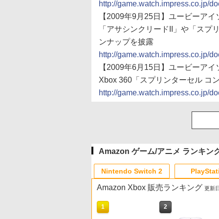
http://game.watch.impress.co.jp/
【2009年9月25日】ユービーア
「アサシンクリードII」や「スプ
ンナップを披露
http://game.watch.impress.co.jp/
【2009年6月15日】ユービーアイソ
Xbox 360「スプリンターセル
http://game.watch.impress.co.jp/
Amazon ゲーム/アニメ ランキン
Nintendo Switch 2
PlayStat
Amazon Xbox 販売ランキング
更新日時
10
10
10
1
1
1
2
2
2