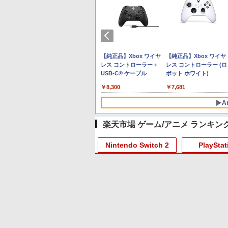
プリペイド
ョン スト
 SE 有線ゲー
ニンテンドープリペイド
【Amazon.co.jp限定】
8BitDo M30 Xboxシリー
スプラトゥーン レイダー
PlayStation 5 デジタル・
【純正品】Xbox ワイヤ
スプラトゥーン レイダ
Beast of Reincarnation
【純正品】Xbox ワイヤ
オンライン
00円 |オ
 XBOX
番号 3000円|オンライン
Logicool G ハンコン
ズX | S、Xbox One、お
ス|オンラインコード版
エディション 日本語専用
レス コントローラー +
ス -Switch2
PS5 【特典】プロダクト
レス コントローラー (ロ
ド版
OX One
コード版
G923 グランツーリスモ7
よびWindowsの有線コン
Console Language:
USB-C® ケーブル
コード 封入
ボット ホワイト)
￥5,832
￥6,446
11用 PCコ
Forza Horizon 6 G923d
トローラー 6ボタンレイ
Japanese only (CFI-
￥3,000
￥38,800
￥4,590
￥55,000
￥8,300
￥7,286
￥7,681
ゲームパッ
アウト - 正式にライセン
2200B01)
ェクトステ
スされています
A
mオーディ
き
楽天市場 ゲーム/アニメ ランキン
10
1
2
Nintendo Switch 2
PlayStat
10
10
10
1
1
1
1
2
2
2
2
に
【Amazon.co.jp限定】
劇場版「鬼滅の刃」無限
劇場版「鬼滅の刃」無限
Blu-ray]
劇場版「僕の心のヤバイ
城編 第一章 猗窩座再来
城編 第一章 猗窩座再来