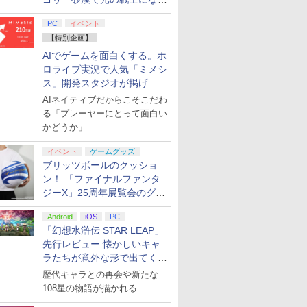
てみた
PC
イベント
【特別企画】
AIでゲームを面白くする。ホ
ロライブ実況で人気「ミメシ
ス」開発スタジオが掲げ
る“AI活用の信念”とは？【講
AIネイティブだからこそこだわ
演レポート】
る「プレーヤーにとって面白い
かどうか」
イベント
ゲームグッズ
ブリッツボールのクッショ
ン！ 「ファイナルファンタ
ジーX」25周年展覧会のグッ
ズ情報が公開
Android
iOS
PC
「幻想水滸伝 STAR LEAP」
先行レビュー 懐かしいキャ
ラたちが意外な形で出てくる
シリーズ完全新作！
歴代キャラとの再会や新たな
108星の物語が描かれる
7
7
7
8
8
8
9
9
9