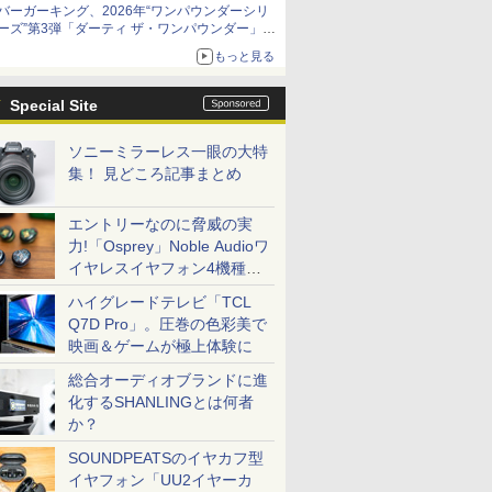
バーガーキング、2026年“ワンパウンダーシリ
ーズ”第3弾「ダーティ ザ・ワンパウンダー」を
8月7日発売
もっと見る
「特製ガーリックマヨソース」を使用した超大
型チーズバーガー
Special Site
ソニーミラーレス一眼の大特
集！ 見どころ記事まとめ
エントリーなのに脅威の実
力!「Osprey」Noble Audioワ
イヤレスイヤフォン4機種を
一気に聴く
ハイグレードテレビ「TCL
Q7D Pro」。圧巻の色彩美で
映画＆ゲームが極上体験に
総合オーディオブランドに進
化するSHANLINGとは何者
か？
SOUNDPEATSのイヤカフ型
イヤフォン「UU2イヤーカ