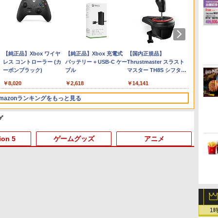
ー
 -
Nintendo Switch 2(日本
【純正品】ディスクドラ
【純正品】Xbox ワイヤ
ニンテンドープリペイド
【純正品】DualSense ワ
【純正品】Xbox 充電式
ニンテンドープリペイド
【純正品】DualSense ワ
【国内正規品】
ニンテ
プレイ
【純正品】
語・国内専用)
イブ(CFI-ZDD1J)
レス コントローラー (カ
番号 9000円|オンライン
イヤレスコントローラー
バッテリー + USB-C ケー
番号 5000円|オンライン
イヤレスコントローラー
Thrustmaster スラスト
番号 1
アチケット
イヤレ
PlayStation 5
ーボンブラック)
コード版
ミッドナイト ブラック
ブル
コード版
(CFI-ZCT2J)
マスター TH8S シフター
コード
ライン
Series 
￥55,491
(CFI-ZCT2J01)
- PC、PS4、PS5、PS5
ワイト)
￥11,980
￥8,020
￥9,000
￥10,737
￥2,618
￥5,000
￥10,737
￥14,141
￥1,000
￥10,00
￥18,50
Pro、Xbox One、Xbox
Series X|S 対応の高精度
mazonランキングをもっと見る
H パターン シフター
グ
3
4
5
6
ion 5
ゲームグッズ
アニメ
3
3
3
3
4
4
4
4
5
5
5
5
6
6
6
6
【Amazon.co.jp限定】劇
劇場版「鬼滅の刃」無限
【Amazon.co.jp限定】
『映画
1
場版モノノ怪 第三章 蛇神
城編 第一章 猗窩座再来
劇場版モノノ怪 第三章 蛇
空女学