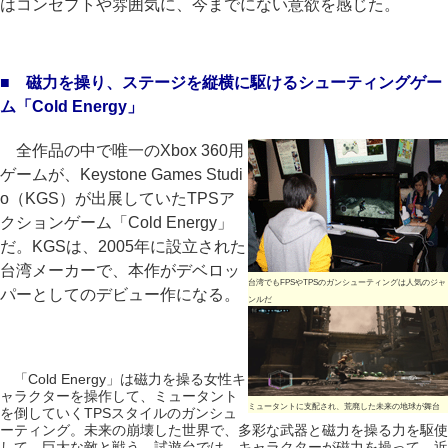
はコンセプトや雰囲気に、今までにない意欲を感じた。
■ 磁力を操り、ステージを縦横に駆けるシューティングゲー
ム「Cold Energy」
全作品の中で唯一のXbox 360用
ゲームが、Keystone Games Studi
o（KGS）が出展していたTPSア
クションゲーム「Cold Energy」
だ。KGSは、2005年に設立された
台湾メーカーで、本作がデベロッ
台湾でもFPSやTPSのガンシューティングは人気のジャ
パーとしてのデビュー作になる。
ンルだ
「Cold Energy」は磁力を操る女性キ
ャラクターを操作して、ミュータント
ミュータントに支配され、荒廃した未来の地球が舞台
を倒していくTPSスタイルのガンシュ
ーティング。未来の崩壊した世界で、多彩な武器と磁力を操る力を駆使
して、巨大な敵と戦う。試遊台では、キャラクターが磁力を操って、近