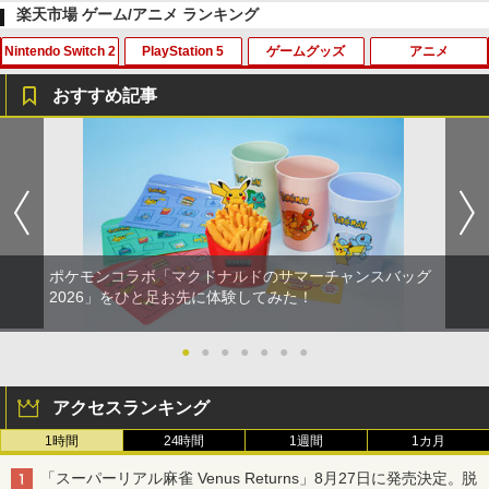
楽天市場 ゲーム/アニメ ランキング
Nintendo Switch 2
PlayStation 5
ゲームグッズ
アニメ
PlayStation 5 デジタル・エディション
【純正品】Xbox ワイヤレス コントロー
劇場版「鬼滅の刃」無限城編 第一章 猗
1
1
1
日本語専用 Console Language: Japan
ラー + USB-C® ケーブル
窩座再来 通常版 [Blu-ray]
おすすめ記事
ese only (CFI-2200B01)
￥8,300
￥3,964
eFootball(TM) Kick-Off! 【Switch2】
PS5 スティックカバー コントローラー
【中古】劇場版マクロスF~イツワリノウ
【中古】ファインディング・ドリー Mov
1
1
1
1
￥55,000
RL205-J1
交換用 スティックキャップ PS4 コント
タヒメ~ Blu-ray Disc (PS3専用ソフト収
ieNEX [純正ブルーレイ＋純正ケース]
ローラー / PS5 コントローラー / PS5 コ
録) ハイブリッドパック
ントローラー Edge ハンドル 交換用 周
￥3,600
￥1,080
Xbox プリペイドカード 5,000円 デジタ
2
辺機器 ホコリ防止 全面保護 快適なグリ
￥386
劇場版「鬼滅の刃」無限城編 第一章 猗
Beast of Reincarnation -PS5 【特典】
ルコード 【旧 Xbox ギフトカード】 [オ
2
2
ップ 取付簡単 DualSense DualShock4
窩座再来 通常版 [DVD]
プロダクトコード 封入
ンラインコード]
対応 ブラック 2個入
ポケモンコラボ「マクドナルドのサマーチャンスバッグ
￥3,523
￥7,286
￥5,000
￥630
アンサー Switch2/PC用 miniコントロ
【中古】【未使用品】塔の上のラプンツ
NewスーパーマリオブラザーズWii ノコ
2
2
2026」をひと足お先に体験してみた！
2
ーラー ブラック [ANS-SW200BK]
ェル [DVDのみ]
ノコエアホッケー
￥4,370
￥3,280
●
●
●
●
●
●
●
￥1,254
【純正品】Xbox ワイヤレス コントロー
3
SALE プロフリーク チーキー フリーク2
2
劇場版「鬼滅の刃」無限城編 第一章 猗
【純正品】ディスクドライブ(CFI-ZDD1
3
ラー (ロボット ホワイト)
3
限定クリアカラー PRO FREAK Cheeky
窩座再来 完全生産限定版 [Blu-ray]
J) PlayStation 5
モデル V2 PS5 PS4 NS pro凹型 FPS 無
アクセスランキング
￥7,681
段階高さ調節 profreek PS4 PS5 ninten
￥8,698
ペルソナ5 ザ・ロイヤル 主人公×ぶく
￥11,849
3
1時間
24時間
1週間
1カ月
do switchプロコン対応【定形外郵便の
ドラゴンクエストXI 過ぎ去りし時を求
宮崎駿と青サギと… ～「君たちはどう生
3
3
ぶ ぬいぐるみマスコット 07.魅力 ラ
み送料無料】しまリス堂※箱壊れによる
めて S Switch2版
きるか」への道～【Blu-ray】 [ (ドキュ
ンク1
「スーパーリアル麻雀 Venus Returns」8月27日に発売決定。脱
返品交換はお受けできません
メンタリー) ]