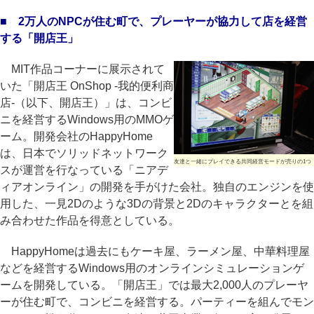
■ 2万人のNPCが住む町で、プレーヤーが協力して店を経営
する「開店王」
MIT作品コーナーに展示されて
いた「開店王 OnShop -我的便利商
店-（以下、開店王）」は、コンビ
ニを経営するWindows用のMMOゲ
ーム。開発会社のHappyHome
は、日本でソリッドネットワーク
友達と一緒にプレイできる共同経営モードが売りの1つ
スが運営を行なっている「ニアデ
ィアオンライン」の開発を手がけた会社。独自のエンジンを使
用した、一見2Dのような3Dの背景と2Dのキャラクターとを組
み合わせた作品を得意としている。
HappyHomeは過去にもケーキ屋、ラーメン屋、中華料理屋
などを経営するWindows用のオンラインシミュレーションゲ
ームを開発している。「開店王」では最大2,000人のプレーヤ
ーが住む町で、コンビニを経営する。パーティーを組んでモン