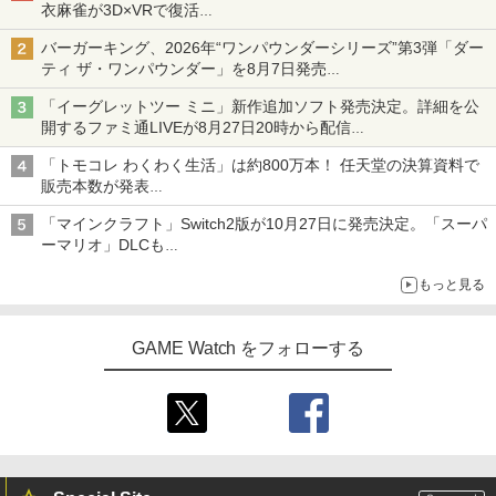
【純正品】Xbox 充電式バッテリー + US
衣麻雀が3D×VRで復活
4
￥4,930
￥2,200
【純正品】DualSense ワイヤレスコン
B-C ケーブル
4
発売から2週間は20%オフになるセールが実施
￥2,490
￥3,722
『映画 ラブライブ！蓮ノ空女学院スクー
4
トローラー ミッドナイト ブラック(CFI-
バーガーキング、2026年“ワンパウンダーシリーズ”第3弾「ダー
ルアイドルクラブ Bloom Garden Part
ZCT2J01)
ティ ザ・ワンパウンダー」を8月7日発売
￥2,618
y』Blu-ray（特装限定版）
「特製ガーリックマヨソース」を使用した超大型チーズバーガー
ホリ Switch2 星のカービィ ぬいポーチ f
4
Switch2 ケース スイッチ2 Nintendo 対
￥10,737
「イーグレットツー ミニ」新作追加ソフト発売決定。詳細を公
4
がんばれゴエモン大集合！ PS5版
or Nintendo Switch 2 カービィ
アニプレックス ブルーレイディスク
3
￥8,589
4
応 スイッチ スイッチツー 名入れ かわい
開するファミ通LIVEが8月27日20時から配信
劇場版「鬼滅の刃」無限列車編 通常版
い ニンテンドースイッチ カバー ポーチ
シリーズ累計100タイトルへ
￥4,889
￥4,980
switch Lite 新型 本体 ジョイコン ソフ
「トモコレ わくわく生活」は約800万本！ 任天堂の決算資料で
【純正品】Xbox ワイヤレス コントロー
5
￥4,400
ト ケーブル 収納可能 ポーチ クリスマス
【純正品】DualSense ワイヤレスコン
ラー (カーボンブラック)
販売本数が発表
5
ギフト クリスマス プレゼント 送料無料
劇場版「鬼滅の刃」無限城編 第一章 猗
5
トローラー(CFI-ZCT2J)
「ぽこポケ」は127万本に
窩座再来 完全生産限定版 [DVD]
「マインクラフト」Switch2版が10月27日に発売決定。「スーパ
￥8,020
スクウェア・エニックス 【Switch2】FI
￥1,300
5
￥10,737
ーマリオ」DLCも
NAL FANTASY VII REBIRTH [POT-P-A
￥7,828
Switch版からのアップグレードも可能に
【店内全品P10倍 8/4〜要エントリー】
羅小黒戦記2 ぼくらが望む未来(通常版)
4
BMTA NSW2 ファイナルファンタジ-7 リ
5
もっと見る
【中古】[PS5] Clair Obscur: Expeditio
【Blu-ray】 [ 花澤香菜 ]
バ-ス]
n 33(クレール・オブスキュール:エクス
ゲーム機 本体 脳を鍛える大人の娯楽ゲ
5
ペディション 33) Kepler Interactive(20
￥4,976
￥5,920
ーム 4タイトル収録 HDMI 差すだけ ワイ
250424)
GAME Watch をフォローする
ヤレスコントローラー 付き 麻雀 将棋 脳
トレ ゲーム イーハトーヴォ物語 サラブ
￥5,580
レッドブリーダー3 KTFC-008B【メール
便送料無料】
￥4,980
コナミデジタルエンタテインメント 【封
5
入特典付】【PS5】METAL GEAR SOLI