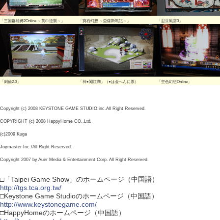
「三国群雄傳2Online ～黄巾逆襲～」
「寶石幻想 ～亞薩斯戦記～」
「忍豆風雲3」
「剣仙2.0」
「神●闖江湖」（●は金へんに票）
「空色幻想Online」
Copyright (c) 2008 KEYSTONE GAME STUDIO.inc.All Right Reserved.
COPYRIGHT (c) 2008 HappyHome CO.,Ltd.
(c)2009 Kuga
Joymaster Inc./All Right Reserved.
Copyright 2007 by Auer Media & Entertainment Corp. All Right Reserved.
□「Taipei Game Show」のホームページ（中国語）
http://tgs.tca.org.tw/
□Keystone Game Studioのホームページ（中国語）
http://www.keystonegame.com/
□HappyHomeのホームページ（中国語）