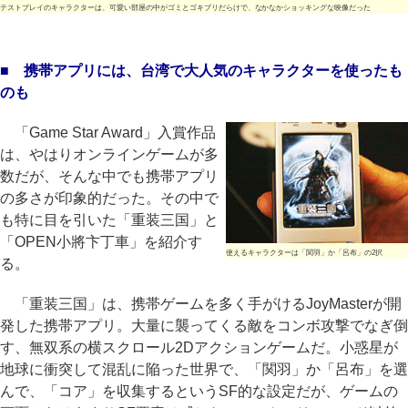
テストプレイのキャラクターは、可愛い部屋の中がゴミとゴキブリだらけで、なかなかショッキングな映像だった
■ 携帯アプリには、台湾で大人気のキャラクターを使ったも
のも
「Game Star Award」入賞作品
は、やはりオンラインゲームが多
数だが、そんな中でも携帯アプリ
の多さが印象的だった。その中で
も特に目を引いた「重装三国」と
「OPEN小將卞丁車」を紹介す
使えるキャラクターは「関羽」か「呂布」の2択
る。
「重装三国」は、携帯ゲームを多く手がけるJoyMasterが開
発した携帯アプリ。大量に襲ってくる敵をコンボ攻撃でなぎ倒
す、無双系の横スクロール2Dアクションゲームだ。小惑星が
地球に衝突して混乱に陥った世界で、「関羽」か「呂布」を選
んで、「コア」を収集するというSF的な設定だが、ゲームの