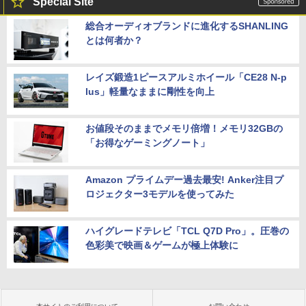
Special Site
D: MASTER COLLECTION Vol.2 [ELJM
-30900 PS5 メタルギアソリッド マスタ-
総合オーディオブランドに進化するSHANLING
コレクション 2]
とは何者か？
￥5,610
レイズ鍛造1ピースアルミホイール「CE28 N-p
lus」軽量なままに剛性を向上
お値段そのままでメモリ倍増！メモリ32GBの
「お得なゲーミングノート」
Amazon プライムデー過去最安! Anker注目プ
ロジェクター3モデルを使ってみた
ハイグレードテレビ「TCL Q7D Pro」。圧巻の
色彩美で映画＆ゲームが極上体験に