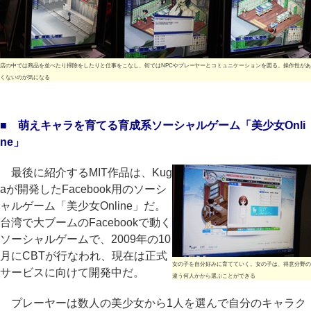
店の中では商品を並べたり掃除をしたりと仕事をこなし、街ではNPCやプレーヤーとコミュニケーションを図る。操作性が
くないのが気になる
■ 萌えキャラを育てる育成系ソーシャルゲーム「美少女Onli
ne」
最後に紹介するMIT作品は、Kug
aが開発したFacebook用のソーシ
ャルゲーム「美少女Online」だ。
台湾で大ブームのFacebookで動く
ソーシャルゲームで、2009年の10
月にCBTが行なわれ、現在は正式
女の子を自分好みに育てていく。女の子は、得意分野の
サービスに向けて開発中だ。
違う何人かから選ぶことができる
プレーヤーは数人の美少女から1人を選んで自分のキャラク