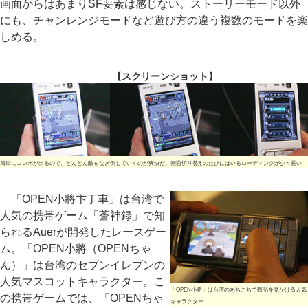
画面からはあまりSF要素は感じない。ストーリーモード以外
にも、チャンレンジモードなど遊び方の違う複数のモードを楽
しめる。
【スクリーンショット】
簡単にコンボが出るので、どんどん敵をなぎ倒していくのが爽快だ。画面切り替えのたびにはいるローディングが少々長い
「OPEN小將卞丁車」は台湾で
人気の携帯ゲーム「蒼神録」で知
られるAuerが開発したレースゲー
ム。「OPEN小將（OPENちゃ
ん）」は台湾のセブンイレブンの
人気マスコットキャラクター。こ
「OPEN小將」は台湾のあちこちで商品を見かける人気
の携帯ゲームでは、「OPENちゃ
キャラクター