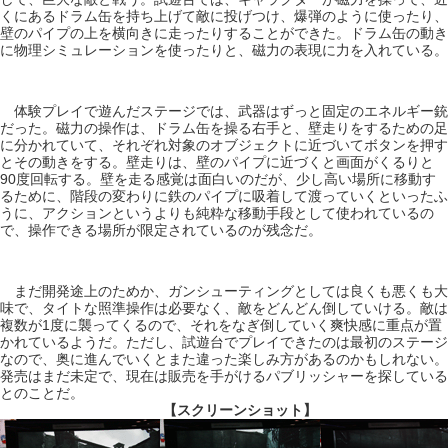
くにあるドラム缶を持ち上げて敵に投げつけ、爆弾のように使ったり、
壁のパイプの上を横向きに走ったりすることができた。ドラム缶の動き
に物理シミュレーションを使ったりと、磁力の表現に力を入れている。
体験プレイで遊んだステージでは、武器はずっと固定のエネルギー銃
だった。磁力の操作は、ドラム缶を操る右手と、壁走りをするための足
に分かれていて、それぞれ対象のオブジェクトに近づいてボタンを押す
とその動きをする。壁走りは、壁のパイプに近づくと画面がくるりと
90度回転する。壁を走る感覚は面白いのだが、少し高い場所に移動す
るために、階段の変わりに鉄のパイプに吸着して渡っていくといったふ
うに、アクションというよりも純粋な移動手段として使われているの
で、操作できる場所が限定されているのが残念だ。
まだ開発途上のためか、ガンシューティングとしては良くも悪くも大
味で、タイトな照準操作は必要なく、敵をどんどん倒していける。敵は
複数が1度に襲ってくるので、それをなぎ倒していく爽快感に重点が置
かれているようだ。ただし、試遊台でプレイできたのは最初のステージ
なので、奥に進んでいくとまた違った楽しみ方があるのかもしれない。
発売はまだ未定で、現在は販売を手がけるパブリッシャーを探している
とのことだ。
【スクリーンショット】