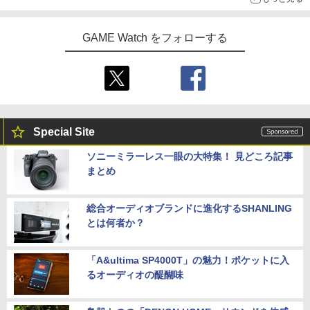
【特典】テイルズ オブ エターニア リマ
ルアイドルクラブ Bloom Garden Part
4
￥21,824
ch lite/Switch 有機ELモテルに対応 収納
スター PS5版(【早期購入特典】超冒険
y』Blu-ray（特装限定版）
バッグ 防水 防塵 耐衝撃 持ち運び便利 ポ
お役立ちセット)
ーチ スタンド/コントローラー/カード/ド
GAME Watch をフォローする
￥8,589
ックなど収納可能 カバー 収納ボックス
￥3,484
￥2,880
【新品】Battlefield 6（バトルフィール
5
ド6） 【初回特典】 DLC「トゥームスト
Nintendo Switch 2 ACアダプター
ーンパック」 同梱 PlayStation5 (PS5)
5
Special Site
[ゲームソフト]
￥3,974
ソニーミラーレス一眼の大特集！ 見どころ記事
￥4,480
まとめ
総合オーディオブランドに進化するSHANLING
とは何者か？
「A&ultima SP4000T」の魅力！ポケットに入
るオーディオの醍醐味