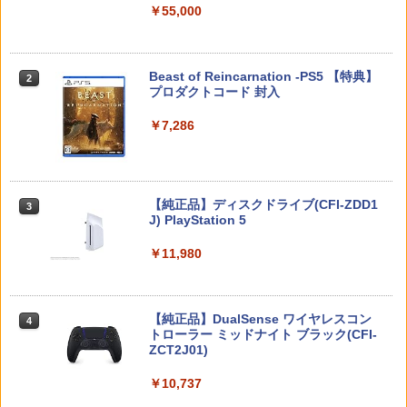
￥55,000
スプラトゥーン レイダース -Switch2
Beast of Reincarnation -PS5 【特典】
2
2
プロダクトコード 封入
￥6,449
￥7,286
Nintendo Switch 2(日本語・国内専用)
【純正品】ディスクドライブ(CFI-ZDD1
3
3
J) PlayStation 5
￥55,491
￥11,980
【純正品】DualSense ワイヤレスコン
ニンテンドープリペイド番号 9000円|オ
4
4
トローラー ミッドナイト ブラック(CFI-
ンラインコード版
ZCT2J01)
￥9,000
￥10,737