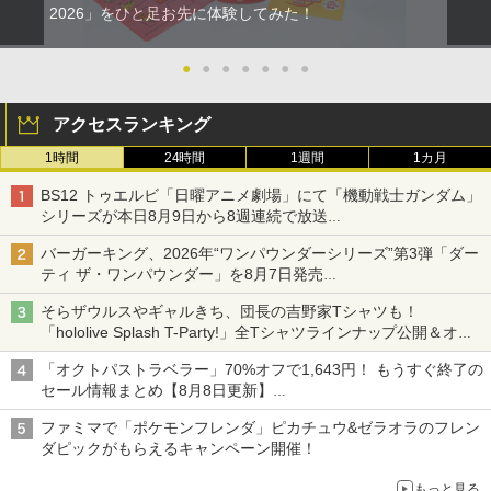
￥2,960
￥580
半の寝ざめ～【Blu-ray】 [ ミュージカル
2026」をひと足お先に体験してみた！
『刀剣乱舞』 ]
【純正品】Xbox ワイヤレス コントロー
3
●
●
●
●
●
●
●
￥7,821
ラー (カーボンブラック)
Switch2用 温度モニターファン
KontrolFreek コントロールフリーク FP
2
2
【Amazon.co.jp限定】劇場版モノノ怪
3
Sフリーク Galaxy PlayStation 4 PS4 a
第三章 蛇神 (Amazon.co.jp限定オリジ
￥8,020
nd PlayStation 5 PS5 | Performance T
アクセスランキング
￥3,224
ナル三方背収納ケース付きコレクション)
humbsticks 旧バージョン 3つ爪
(オリジナル特典:オリジナル巾着＋メー
ヤマトよ永遠に REBEL3199 7＜最終巻
3
1時間
24時間
1週間
1カ月
カー特典:【坤と離】二振りの剣、十翼よ
＞【Blu-ray】 [ 西崎義展 ]
￥1,750
り来たる！スタジオ描き下ろしイラスト
BS12 トゥエルビ「日曜アニメ劇場」にて「機動戦士ガンダム」
【純正品】Xbox 充電式バッテリー + US
4
ボード付) [Blu-ray]
￥8,751
B-C ケーブル
シリーズが本日8月9日から8週連続で放送
初回は「機動戦士ガンダム【HDリマスター版】」
【お買い物マラソン期間限定♪最大30％O
￥10,780
3
バーガーキング、2026年“ワンパウンダーシリーズ”第3弾「ダー
￥2,618
FF】【tomtoc公式店】 Switch 2対応 ハ
＼10％OFFクーポン／PS5用 冷却ファン
3
ティ ザ・ワンパウンダー」を8月7日発売
ードケース FancyCase-G05 Nintendo
クーリングファン 冷却装置 USBクーラ
銀河英雄伝説 Blu-ray BOX スタンダー
4
「特製ガーリックマヨソース」を使用した超大型チーズバーガー
2025年 スイッチ2モデル用 スリムケース
ー 外付け 自動冷却ファン 三つファン 急
ドエディション 1【Blu-ray】 [ 堀川亮 ]
そらザウルスやギャルきち、団長の吉野家Tシャツも！
持ち運び キャリングケース 耐衝撃 薄型
速冷却 静音 装着簡単 排熱 熱対策 USB
劇場版「鬼滅の刃」無限城編 第一章 猗
4
「hololive Splash T-Party!」全Tシャツラインナップ公開＆オン
ハードポーチ ゲームカード12枚収納 ア
ポート 省スペース 耐久性 プレイステー
窩座再来 完全生産限定版 [Blu-ray]
￥16,368
【国内正規品】Thrustmaster スラスト
クセサリーポーチ
ライン販売開始
ション5対応 ディスク版 デジタル版の両
5
「オクトパストラベラー」70%オフで1,643円！ もうすぐ終了の
マスター TH8S シフター - PC、PS4、P
方に対応
￥8,698
S5、PS5 Pro、Xbox One、Xbox Serie
セール情報まとめ【8月8日更新】
￥2,653
s X|S 対応の高精度 H パターン シフター
ニンテンドーeショップでは「大神 絶景版」が67%オフで990円
￥2,680
ファミマで「ポケモンフレンダ」ピカチュウ&ゼラオラのフレン
銀河英雄伝説 Blu-ray BOX スタンダー
5
￥14,141
ダピックがもらえるキャンペーン開催！
ドエディション 4【Blu-ray】 [ 堀川亮 ]
【顧客満足度98.3%】 Switch2 ケース
4
『映画 ラブライブ！蓮ノ空女学院スクー
5
もっと見る
大容量 Switch2/Switch通常モデル/Swit