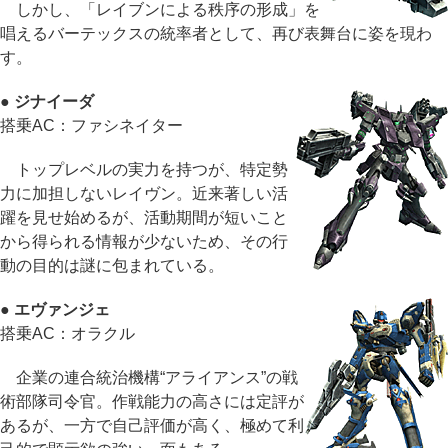
しかし、「レイブンによる秩序の形成」を
唱えるバーテックスの統率者として、再び表舞台に姿を現わ
す。
● ジナイーダ
搭乗AC：ファシネイター
トップレベルの実力を持つが、特定勢
力に加担しないレイヴン。近来著しい活
躍を見せ始めるが、活動期間が短いこと
から得られる情報が少ないため、その行
動の目的は謎に包まれている。
● エヴァンジェ
搭乗AC：オラクル
企業の連合統治機構“アライアンス”の戦
術部隊司令官。作戦能力の高さには定評が
あるが、一方で自己評価が高く、極めて利