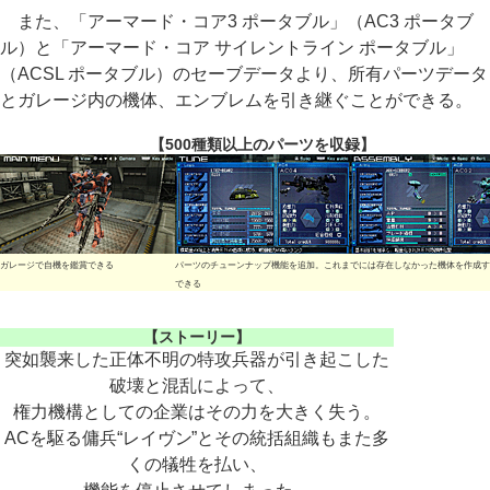
また、「アーマード・コア3 ポータブル」（AC3 ポータブ
ル）と「アーマード・コア サイレントライン ポータブル」
（ACSL ポータブル）のセーブデータより、所有パーツデータ
とガレージ内の機体、エンブレムを引き継ぐことができる。
【500種類以上のパーツを収録】
ガレージで自機を鑑賞できる
パーツのチューンナップ機能を追加。これまでには存在しなかった機体を作成す
できる
【ストーリー】
突如襲来した正体不明の特攻兵器が引き起こした
破壊と混乱によって、
権力機構としての企業はその力を大きく失う。
ACを駆る傭兵“レイヴン”とその統括組織もまた多
くの犠牲を払い、