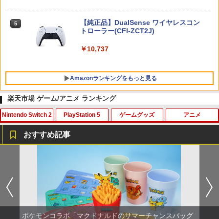
ニンテンドープリペイド番号 5000円|オ
5
【純正品】DualSense ワイヤレスコン
ンラインコード版
5
トローラー(CFI-ZCT2J)
￥5,000
￥10,737
Amazonランキングをもっと見る
楽天市場 ゲーム/アニメ ランキング
Nintendo Switch 2
PlayStation 5
ゲームグッズ
アニメ
【純正品】Xbox ワイヤレス コントロー
劇場版「鬼滅の刃」無限城編 第一章 猗
1
1
ラー + USB-C® ケーブル
窩座再来 通常版 [Blu-ray]
おすすめ記事
￥8,300
￥3,982
【7週連続1位】inklink公式 Switch / Sw
シリコンタイプ デュアルセンス ps5用
花緑青が明ける日に 豪華版 セル【Blu-r
1
1
1
itch2 コントローラー 最新モデル 最新フ
【PS5コントローラー用シリコンケー
ay】 [ 四宮義俊 ]
ァームウェア プロコン プロコン2 プロコ
ス】デュアルセンス ps5 コントローラー
ントローラー スイッチ2 スイッチ Switc
カバー ps5 dualsense ゲーム 保護ケー
￥6,692
【純正品】Xbox ワイヤレス コントロー
2
h コントローラー ワイヤレスコントロー
ス 守る 透明 シンプル ブルー レッド ホ
劇場版「鬼滅の刃」無限城編 第一章 猗
ラー (ロボット ホワイト)
2
ラー 連射機能 ワイヤレス switch2コン
ワイト ブラック プレイステーション5 プ
窩座再来 通常版 [DVD]
トローラ Switch2コントローラー
レステ5 直送w【送料無料】[M便 1/3]
￥7,681
ポケモンコラボ「マクドナルドのサマーチャンスバッグ
ミュージカル『刀剣乱舞』 ～静かなる夜
￥3,523
2