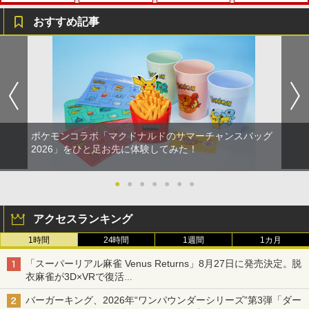
スプラトゥーン レイダース|オンライン
PlayStation 5 デジタル・エディション
【純正品】Xbox ワイヤレス コントロー
1
1
1
コード版
日本語専用 Console Language: Japan
ラー + USB-C® ケーブル
おすすめ記事
ese only (CFI-2200B01)
￥5,832
￥8,300
eFootball(TM) Kick-Off! 【Switch2】
PS5 スティックカバー コントローラー
【中古】劇場版マクロスF~イツワリノウ
【中古】ファインディング・ドリー Mov
1
1
1
1
￥55,000
RL205-J1
交換用 スティックキャップ PS4 コント
タヒメ~ Blu-ray Disc (PS3専用ソフト収
ieNEX [純正ブルーレイ＋純正ケース]
ローラー / PS5 コントローラー / PS5 コ
録) ハイブリッドパック
ントローラー Edge ハンドル 交換用 周
￥3,600
￥1,080
Xbox プリペイドカード 5,000円 デジタ
2
辺機器 ホコリ防止 全面保護 快適なグリ
￥386
スプラトゥーン レイダース -Switch2
Beast of Reincarnation -PS5 【特典】
ルコード 【旧 Xbox ギフトカード】 [オ
2
2
ップ 取付簡単 DualSense DualShock4
プロダクトコード 封入
ンラインコード]
対応 ブラック 2個入
￥6,455
ポケモンコラボ「マクドナルドのサマーチャンスバッグ
￥7,286
￥5,000
￥630
アンサー Switch2/PC用 miniコントロ
【中古】【未使用品】塔の上のラプンツ
NewスーパーマリオブラザーズWii ノコ
2
2
2026」をひと足お先に体験してみた！
2
ーラー ブラック [ANS-SW200BK]
ェル [DVDのみ]
ノコエアホッケー
￥4,370
￥3,280
●
●
●
●
●
●
●
￥1,254
【純正品】Xbox ワイヤレス コントロー
3
SALE プロフリーク チーキー フリーク2
2
Nintendo Switch 2(日本語・国内専用)
【純正品】ディスクドライブ(CFI-ZDD1
3
ラー (ロボット ホワイト)
3
限定クリアカラー PRO FREAK Cheeky
J) PlayStation 5
モデル V2 PS5 PS4 NS pro凹型 FPS 無
アクセスランキング
￥55,603
￥7,681
段階高さ調節 profreek PS4 PS5 ninten
ペルソナ5 ザ・ロイヤル 主人公×ぶく
￥11,849
3
1時間
24時間
1週間
1カ月
do switchプロコン対応【定形外郵便の
ドラゴンクエストXI 過ぎ去りし時を求
宮崎駿と青サギと… ～「君たちはどう生
3
3
ぶ ぬいぐるみマスコット 07.魅力 ラ
み送料無料】しまリス堂※箱壊れによる
めて S Switch2版
きるか」への道～【Blu-ray】 [ (ドキュ
ンク1
「スーパーリアル麻雀 Venus Returns」8月27日に発売決定。脱
返品交換はお受けできません
メンタリー) ]
【純正品】Xbox 充電式バッテリー + US
衣麻雀が3D×VRで復活
4
￥4,930
￥2,200
【純正品】DualSense ワイヤレスコン
B-C ケーブル
ニンテンドープリペイド番号 9000円|オ
4
発売から2週間は20%オフになるセールが実施
￥2,490
4
￥3,722
トローラー ミッドナイト ブラック(CFI-
バーガーキング、2026年“ワンパウンダーシリーズ”第3弾「ダー
ンラインコード版