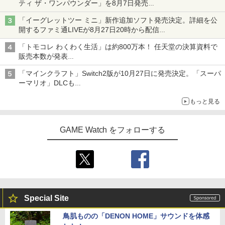
ZCT2J01)
ティ ザ・ワンパウンダー」を8月7日発売
￥2,618
￥9,000
「特製ガーリックマヨソース」を使用した超大型チーズバーガー
ホリ Switch2 星のカービィ ぬいポーチ f
4
Switch2 ケース スイッチ2 Nintendo 対
￥10,737
「イーグレットツー ミニ」新作追加ソフト発売決定。詳細を公
4
がんばれゴエモン大集合！ PS5版
or Nintendo Switch 2 カービィ
アニプレックス ブルーレイディスク
3
4
応 スイッチ スイッチツー 名入れ かわい
開するファミ通LIVEが8月27日20時から配信
劇場版「鬼滅の刃」無限列車編 通常版
い ニンテンドースイッチ カバー ポーチ
シリーズ累計100タイトルへ
￥4,889
￥4,980
switch Lite 新型 本体 ジョイコン ソフ
「トモコレ わくわく生活」は約800万本！ 任天堂の決算資料で
【純正品】Xbox ワイヤレス コントロー
ニンテンドープリペイド番号 5000円|オ
5
5
￥4,400
ト ケーブル 収納可能 ポーチ クリスマス
【純正品】DualSense ワイヤレスコン
ラー (カーボンブラック)
販売本数が発表
ンラインコード版
5
ギフト クリスマス プレゼント 送料無料
トローラー(CFI-ZCT2J)
「ぽこポケ」は127万本に
「マインクラフト」Switch2版が10月27日に発売決定。「スーパ
￥8,020
￥5,000
スクウェア・エニックス 【Switch2】FI
￥1,300
5
￥10,737
ーマリオ」DLCも
NAL FANTASY VII REBIRTH [POT-P-A
Switch版からのアップグレードも可能に
【店内全品P10倍 8/4〜要エントリー】
羅小黒戦記2 ぼくらが望む未来(通常版)
4
BMTA NSW2 ファイナルファンタジ-7 リ
5
もっと見る
【中古】[PS5] Clair Obscur: Expeditio
【Blu-ray】 [ 花澤香菜 ]
バ-ス]
n 33(クレール・オブスキュール:エクス
ゲーム機 本体 脳を鍛える大人の娯楽ゲ
5
ペディション 33) Kepler Interactive(20
￥4,976
￥5,920
ーム 4タイトル収録 HDMI 差すだけ ワイ
250424)
GAME Watch をフォローする
ヤレスコントローラー 付き 麻雀 将棋 脳
トレ ゲーム イーハトーヴォ物語 サラブ
￥5,580
レッドブリーダー3 KTFC-008B【メール
便送料無料】
￥4,980
コナミデジタルエンタテインメント 【封
5
入特典付】【PS5】METAL GEAR SOLI
Special Site
D: MASTER COLLECTION Vol.2 [ELJM
-30900 PS5 メタルギアソリッド マスタ-
鳥肌ものの「DENON HOME」サウンドを体感
コレクション 2]