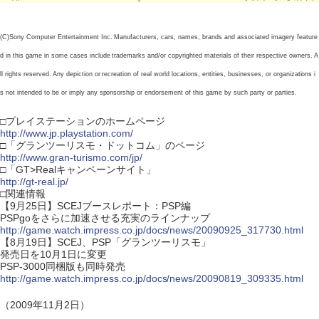
(C)Sony Computer Entertainment Inc. Manufacturers, cars, names, brands and associated imagery feature
d in this game in some cases include trademarks and/or copyrighted materials of their respective owners. A
ll rights reserved. Any depiction or recreation of real world locations, entities, businesses, or organizations i
s not intended to be or imply any sponsorship or endorsement of this game by such party or parties.
□プレイステーションのホームページ
http://www.jp.playstation.com/
□「グランツーリスモ・ドットコム」のページ
http://www.gran-turismo.com/jp/
□「GT>Realキャンペーンサイト」
http://gt-real.jp/
□関連情報
【9月25日】SCEJブースレポート：PSP編
PSPgoをさらに加速させる充実のラインナップ
http://game.watch.impress.co.jp/docs/news/20090925_317730.html
【8月19日】SCEJ、PSP「グランツーリスモ」
発売日を10月1日に変更
PSP-3000同梱版も同時発売
http://game.watch.impress.co.jp/docs/news/20090819_309335.html
（2009年11月2日）