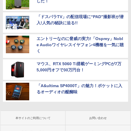
した！
￥5,610
「ドスパラTV」の配信現場に“PAD”撮影班が潜
入!人気の秘訣に迫る!!
エントリーなのに脅威の実力!「Osprey」Nobl
e Audioワイヤレスイヤフォン4機種を一気に聴
く
マウス、RTX 5060 Ti搭載ゲーミングPCが7万
5,000円オフで30万円台！
「A&ultima SP4000T」の魅力！ポケットに入
るオーディオの醍醐味
本サイトのご利用について
お問い合わせ