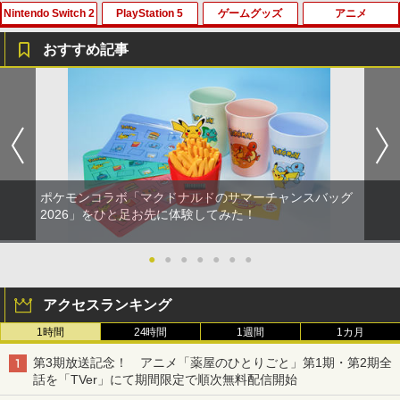
Nintendo Switch 2
PlayStation 5
ゲームグッズ
アニメ
劇場版「鬼滅の刃」無限城編 第一章 猗
1
窩座再来 通常版 [Blu-ray]
おすすめ記事
￥3,982
ホリ ワイヤレスホリパッド TURBO for
シティーズ：スカイライン リマスター
PS Vita 2000 アナログスティック・スラ
【中古】おそ松さん 第五松（初回生産
1
1
1
1
Nintendo Switch 2 ルビーマゼンタ [N
ジャパン・スペシャル・エディション
イドパッド修理用基板 部品 パーツ L R
限定版 Blu-ray DISC）/Blu−ray Dis
SX-134]
互換 黒 ブラック オリジナルウエス スラ
c/EYXA-10744
イドパッド
￥5,591
￥7,580
￥272
劇場版「鬼滅の刃」無限城編 第一章 猗
2
￥750
窩座再来 通常版 [DVD]
ポケモンコラボ「マクドナルドのサマーチャンスバッグ
￥3,523
RIDE 6
【特典】ドラゴンクエストモンスターズ
猫物語 黒 つばさファミリー 上・下 セッ
2
2026」をひと足お先に体験してみた！
2
2
4 枯れ木の国のビアンカ・フローラ S
＼マラソン限定★エントリーでP10倍／S
ト 全巻 完全生産限定版 物語シリーズ
2
witch2版(【早期購入封入特典】冒険ス
team Deck OLED / LCD フィルム 保護
【Blu-ray】
￥5,901
タートダッシュセット)
フィルム ガラスフィルム 本体 保護 フィ
●
●
●
●
●
●
●
ルム シート 液晶保護 ガラス スチーム ス
￥320
【Amazon.co.jp限定】劇場版モノノ怪
3
チームデック OLED スチームデック LC
￥7,623
第三章 蛇神 (Amazon.co.jp限定オリジ
D ガイド枠 指紋防止
アクセスランキング
ナル三方背収納ケース付きコレクション)
(オリジナル特典:オリジナル巾着＋メー
1時間
24時間
1週間
1カ月
【特典】ファイナルファンタジー レゾナ
￥998
カー特典:【坤と離】二振りの剣、十翼よ
3
【中古】【Blu−ray】ファイナルファン
3
ンス PS5版(【初回封入特典】魔導船＆
り来たる！スタジオ描き下ろしイラスト
ゼルダの伝説 ブレス オブ ザ ワイルド
タジーVII アドベントチルドレン コン
3
第3期放送記念！ アニメ「薬屋のひとりごと」第1期・第2期全
かけだし騎士の応援パック・かけだし騎
ボード付) [Blu-ray]
Nintendo Switch 2 Edition
プリート 初回限定版 PS3版「ファイ
話を「TVer」にて期間限定で順次無料配信開始
士のスタートダッシュパック)
ナルファンタジーXIII」体験版・スリー