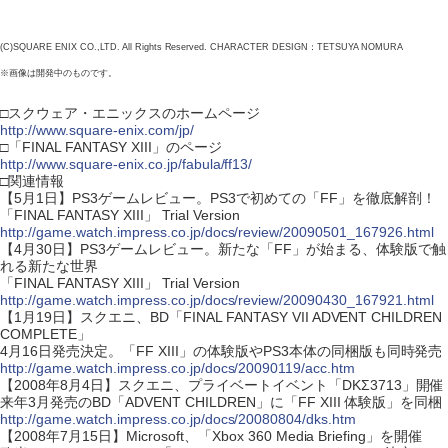
(C)SQUARE ENIX CO.,LTD. All Rights Reserved. CHARACTER DESIGN：TETSUYA NOMURA
※画像は開発中のものです。
□スクウェア・エニックスのホームページ
http://www.square-enix.com/jp/
□「FINAL FANTASY XIII」のページ
http://www.square-enix.co.jp/fabula/ff13/
□関連情報
【5月1日】PS3ゲームレビュー。PS3で初めての「FF」を徹底解剖！
「FINAL FANTASY XIII」 Trial Version
http://game.watch.impress.co.jp/docs/review/20090501_167926.html
【4月30日】PS3ゲームレビュー。新たな「FF」が始まる、体験版で触
れる新たな世界
「FINAL FANTASY XIII」 Trial Version
http://game.watch.impress.co.jp/docs/review/20090430_167921.html
【1月19日】スクエニ、BD「FINAL FANTASY VII ADVENT CHILDREN
COMPLETE」
4月16日発売決定。「FF XIII」の体験版やPS3本体の同梱版も同時発売
http://game.watch.impress.co.jp/docs/20090119/acc.htm
【2008年8月4日】スクエニ、プライベートイベント「DKΣ3713」開催
来年3月発売のBD「ADVENT CHILDREN」に「FF XIII 体験版」を同梱
http://game.watch.impress.co.jp/docs/20080804/dks.htm
【2008年7月15日】Microsoft、「Xbox 360 Media Briefing」を開催