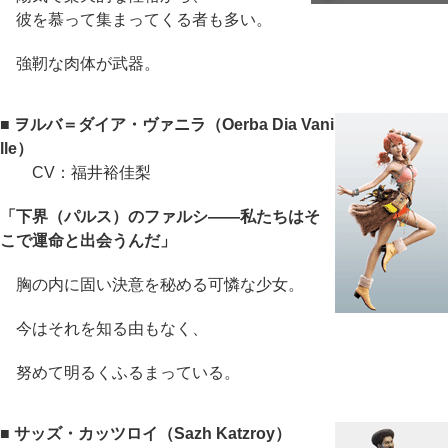
彼を慕って集まってくる者も多い。
強靭な肉体が武器。
■ ヲルバ＝ダイア・ヴァニラ（Oerba Dia Vani
lle）
CV：福井裕佳梨
「下界（パルス）のファルシ――私たちはそ
こで運命と出会うんだ」
胸の内に固い決意を秘める可憐な少女。
今はそれを知る由もなく、
努めて明るくふるまっている。
■ サッズ・カッツロイ（Sazh Katzroy）