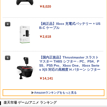
Nintendo Switch 2(日本語・国内専用)
【純正品】ディスクドライブ(CFI-ZDD1
3
3
J) PlayStation 5
￥8,020
￥55,491
￥11,849
【純正品】Xbox 充電式バッテリー + US
4
B-C ケーブル
【純正品】DualSense ワイヤレスコン
ニンテンドープリペイド番号 9000円|オ
4
4
トローラー ミッドナイト ブラック(CFI-
ンラインコード版
￥2,618
ZCT2J01)
￥9,000
￥10,737
【国内正規品】Thrustmaster スラスト
5
マスター TH8S シフター - PC、PS4、P
ニンテンドープリペイド番号 5000円|オ
5
【純正品】DualSense ワイヤレスコン
S5、PS5 Pro、Xbox One、Xbox Serie
ンラインコード版
5
トローラー(CFI-ZCT2J)
s X|S 対応の高精度 H パターン シフター
￥5,000
￥10,737
￥14,141
Amazonランキングをもっと見る
楽天市場 ゲーム/アニメ ランキング