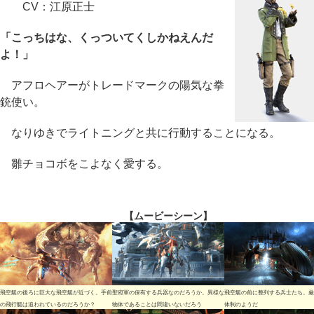
CV：江原正士
「こっちはな、くっついてくしかねえんだ
よ！」
アフロヘアーがトレードマークの陽気な拳
銃使い。
なりゆきでライトニングと共に行動することになる。
雛チョコボをこよなく愛する。
【ムービーシーン】
飛空艇の後ろに巨大な飛空艇が近づく。手前
聖府軍の保有する兵器なのだろうか。異様な
飛空艇の前に整列する兵士たち。厳
の飛行艇は追われているのだろうか？
物体であることは間違いないだろう
体制のようだ