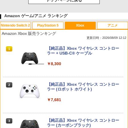
トップページに戻る
Amazon ゲーム/アニメ ランキング
Nintendo Switch 2
PlayStation 5
Xbox
アニメ
Amazon Xbox 販売ランキング
更新日時：2026/08/09 12:12
スプラトゥーン レイダース|オンライン
PlayStation 5 デジタル・エディション
【純正品】Xbox ワイヤレス コントロー
1
1
1
コード版
日本語専用 Console Language: Japan
ラー + USB-C® ケーブル
ese only (CFI-2200B01)
￥5,832
￥8,300
￥55,000
【純正品】Xbox ワイヤレス コントロー
2
スプラトゥーン レイダース -Switch2
Beast of Reincarnation -PS5 【特典】
ラー (ロボット ホワイト)
2
2
プロダクトコード 封入
￥6,447
￥7,681
￥7,286
【純正品】Xbox ワイヤレス コントロー
3
ラー (カーボンブラック)