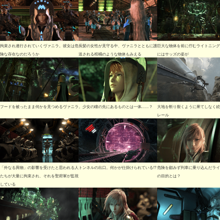
拘束され連行されていくヴァニラ。彼女は危
長髪の女性が見守る中、ヴァニラとともに護
巨大な物体を前に佇むライトニング
険な存在なのだろうか
送される棺桶のような物体もみえる
にはサッズの姿が
フードを被ったまま何かを見つめるヴァニラ。少女の瞳の先にあるものとは一体……？
大地を斬り裂くように果てしなく続
レール
「外なる異物」の影響を受けたと思われる人
トンネルの出口。何かが仕掛けられている!?
危険を顧みず列車に乗り込んだライ
たちが大量に拘束され、それを聖府軍が監視
の目的とは？
している