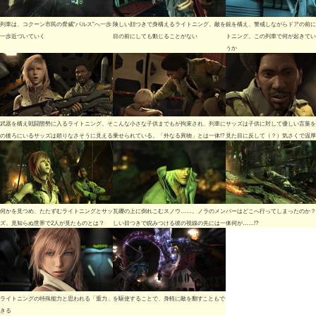
列車は、コクーン市民の脅威“パルス”へ一歩
険しい顔つきで身構えるライトニング。敵を
銃を構え、警戒しながらドアの前に
一歩近づいていく
目の前にしても動じることがない
トニング。この列車で何が起きてい
うか
武器を構え戦闘態勢に入るライトニング。そ
こんな小さな子供までもが拘束され、列車に
サッズは子供に対して優しい言葉を
の後ろにいるサッズは頼りなさそうに見える
乗せられている。「外なる異物」とは一体!?
見た目に反して（？）気さくで温厚
何かを見つめ、たたずむライトニングとサッ
瓦礫の上に倒れこむスノウ……。ノラのメンバーはどこへ行ってしまったのか？
ズ。見知らぬ世界で2人が見たものとは？
しい目つきで睨みつける彼の視線の先には一体何が……!?
ライトニングの特殊能力と思われる「重力」を駆使することで、身軽に敵を翻すこともで
きる