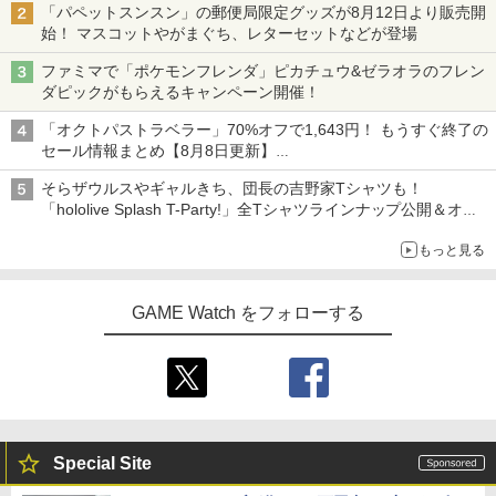
Nintendo Switch2 専用 スリムハードポ
ブケース付 / アニメ
￥10,780
￥7,680
3
「パペットスンスン」の郵便局限定グッズが8月12日より販売開
￥6,526
ーチ 収納ケース ハードケース ポーチ 収
始！ マスコットやがまぐち、レターセットなどが登場
納バッグ 耐衝撃 スイッチ2 キャリングケ
￥540
ース 軽量 ◇ALW-PU-001
ファミマで「ポケモンフレンダ」ピカチュウ&ゼラオラのフレン
劇場版「鬼滅の刃」無限城編 第一章 猗
4
ダピックがもらえるキャンペーン開催！
【特典】MARVEL Tōkon: Fighting So
￥1,680
窩座再来 完全生産限定版 [Blu-ray]
任天堂 【Switch2】ゼルダの伝説 ブレス
4
4
uls(【早期購入封入特典】ロビーのアイ
オブ ザ ワイルド Nintendo Switch 2 Ed
【中古】うどんの国の金色毛鞠 第一巻/
4
「オクトパストラベラー」70%オフで1,643円！ もうすぐ終了の
テムセット)
ition [NXS-P-AAAAH NSW2 ゼルダノデ
Blu−ray Disc/VPXY-71489
￥8,698
セール情報まとめ【8月8日更新】
ンセツ ブレス オブ ザ ワイルド]
ニンテンドーeショップでは「大神 絶景版」が67%オフで990円
￥6,782
[Switch 2] ぽこ あ ポケモン エキスパン
￥749
4
そらザウルスやギャルきち、団長の吉野家Tシャツも！
ションパス（ダウンロード版）※3,200
￥7,710
「hololive Splash T-Party!」全Tシャツラインナップ公開＆オン
ポイントまでご利用可
ライン販売開始
『映画 ラブライブ！蓮ノ空女学院スクー
5
もっと見る
ルアイドルクラブ Bloom Garden Part
【特典】トゥームレイダー：レガシー・
￥4,400
5
y』Blu-ray（特装限定版）
オブ・アトランティス(【早期購入同梱特
鬼武者 Way of the Sword 【Switch2】
【送料無料】劇場版「鬼滅の刃」無限城
5
5
典】コスチューム「ララ・クロフト・サ
POT-P-ABNMA
編 第一章 猗窩座再来(通常版)【Blu-ra
GAME Watch をフォローする
バイバー(仮)」（ゲーム内コンテンツ）)
y】/アニメーション[Blu-ray]【返品種別
￥8,589
A】
レトロフリーク レッド×ホワイト ( レト
￥7,730
5
￥7,012
ロゲーム互換機 )（ コントローラーアダ
プターセット ）CY-RF-RW HDMI出力 ど
￥4,400
こでもセーブ 互換機種 FC SFC SNES G
B GBC GBA MD GEN PCE TG-16 PCE
SG
Special Site
￥25,300