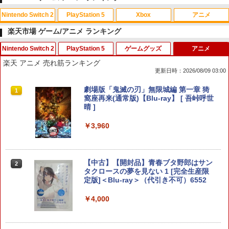
Nintendo Switch 2
PlayStation 5
Xbox
アニメ
楽天市場 ゲーム/アニメ ランキング
Nintendo Switch 2
PlayStation 5
ゲームグッズ
アニメ
スプラトゥーン レイダース|オンライン
PlayStation 5 デジタル・エディション
【純正品】Xbox ワイヤレス コントロー
劇場版「鬼滅の刃」無限城編 第一章 猗
1
1
1
1
楽天 アニメ 売れ筋ランキング
コード版
日本語専用 Console Language: Japan
ラー + USB-C® ケーブル
窩座再来 通常版 [Blu-ray]
更新日時：2026/08/09 03:00
ese only (CFI-2200B01)
￥5,832
￥8,300
￥3,982
【7週連続1位】inklink公式 Switch / Sw
鬼エイム 指サック ゲーム スマホ ゲーミ
劇場版「鬼滅の刃」無限城編 第一章 猗
1
1
1
￥55,000
itch2 コントローラー 最新モデル 最新フ
ング FPS 音ゲー 荒野行動 PUBG Apex
窩座再来(通常版)【Blu-ray】 [ 吾峠呼世
ァームウェア プロコン プロコン2 プロコ
CoD 高感度 銀繊維 手汗対策 鬼サック 6
晴 ]
ントローラー スイッチ2 スイッチ Switc
個入り
【純正品】Xbox ワイヤレス コントロー
2
h コントローラー ワイヤレスコントロー
￥3,960
スプラトゥーン レイダース -Switch2
劇場版「鬼滅の刃」無限城編 第一章 猗
Beast of Reincarnation -PS5 【特典】
ラー (ロボット ホワイト)
2
2
2
ラー 連射機能 ワイヤレス switch2コン
￥1,280
窩座再来 通常版 [DVD]
プロダクトコード 封入
トローラ Switch2コントローラー
￥6,449
￥7,681
￥3,523
￥7,286
￥2,960
【中古】【開封品】青春ブタ野郎はサン
2
【中古】 ドラゴンボール Sparking！
タクロースの夢を見ない 1 [完全生産限
2
ZERO／PS5
定版]＜Blu-ray＞（代引き不可）6552
【純正品】Xbox ワイヤレス コントロー
3
ラー (カーボンブラック)
Switch2用 温度モニターファン
￥2,783
￥4,000
2
Nintendo Switch 2(日本語・国内専用)
【Amazon.co.jp限定】劇場版モノノ怪
【純正品】ディスクドライブ(CFI-ZDD1
3
3
3
第三章 蛇神 (Amazon.co.jp限定オリジ
J) PlayStation 5
￥8,020
￥3,224
ナル三方背収納ケース付きコレクション)
￥55,491
(オリジナル特典:オリジナル巾着＋メー
￥11,980