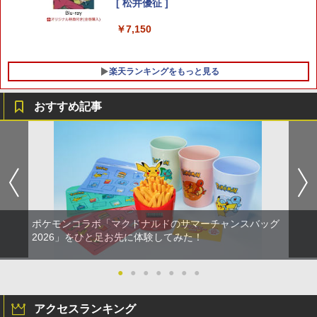
[ 松井優征 ]
Nintendo Switch 2 ACアダプター
5
￥7,150
￥3,974
楽天ランキングをもっと見る
おすすめ記事
ポケモンコラボ「マクドナルドのサマーチャンスバッグ
2026」をひと足お先に体験してみた！
●
●
●
●
●
●
●
アクセスランキング