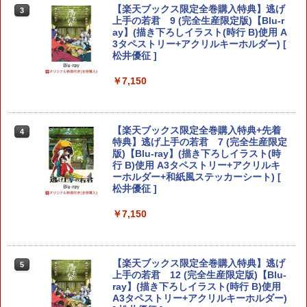
カー特典:【坤と離】二振りの剣、十翼よ
【楽天ブックス限定全巻購入特典】逃げ
3
り来たる！スタジオ描き下ろしイラスト
70年代風ロボットアニメ ゲッP-X PS5
上手の若君 9 (完全生産限定版)【Blu-r
3
【純正品】Xbox 充電式バッテリー + US
4
ボード付) [Blu-ray]
版
ay】(描き下ろしイラスト(時行 B)使用 A
B-C ケーブル
3タペストリー+アクリルキーホルダー) [
【純正品】DualSense ワイヤレスコン
ニンテンドープリペイド番号 9000円|オ
4
4
【お買い物マラソン期間限定♪最大30％O
松井優征 ]
￥10,780
￥3,878
3
トローラー ミッドナイト ブラック(CFI-
ンラインコード版
￥2,618
FF】【tomtoc公式店】 Switch 2対応 ハ
ZCT2J01)
ードケース FancyCase-G05 Nintendo
￥7,150
￥9,000
2025年 スイッチ2モデル用 スリムケース
￥10,737
持ち運び キャリングケース 耐衝撃 薄型
劇場版「鬼滅の刃」無限城編 第一章 猗
4
ハードポーチ ゲームカード12枚収納 ア
【中古】REANIMAL(リアニマル)ソフト:
窩座再来 完全生産限定版 [Blu-ray]
4
【国内正規品】Thrustmaster スラスト
クセサリーポーチ
5
プレイステーション5ソフト／アクショ
【楽天ブックス限定全巻購入特典+先着
4
マスター TH8S シフター - PC、PS4、P
ニンテンドープリペイド番号 5000円|オ
ン・ゲーム
5
特典】逃げ上手の若君 7 (完全生産限定
￥8,698
【純正品】DualSense ワイヤレスコン
S5、PS5 Pro、Xbox One、Xbox Serie
ンラインコード版
5
￥2,653
版)【Blu-ray】(描き下ろしイラスト(時
トローラー(CFI-ZCT2J)
s X|S 対応の高精度 H パターン シフター
￥3,930
行 B)使用 A3タペストリー+アクリルキ
￥5,000
ーホルダー+和紙風ステッカーシート) [
￥10,737
￥14,141
松井優征 ]
【顧客満足度98.3%】 Switch2 ケース
4
『映画 ラブライブ！蓮ノ空女学院スクー
5
大容量 Switch2/Switch通常モデル/Swit
ルアイドルクラブ Bloom Garden Part
がんばれゴエモン大集合！ PS5版
￥7,150
5
ch lite/Switch 有機ELモテルに対応 収納
y』Blu-ray（特装限定版）
バッグ 防水 防塵 耐衝撃 持ち運び便利 ポ
￥4,890
ーチ スタンド/コントローラー/カード/ド
￥8,589
ックなど収納可能 カバー 収納ボックス
【楽天ブックス限定全巻購入特典】逃げ
5
上手の若君 12 (完全生産限定版)【Blu-
￥2,880
ray】(描き下ろしイラスト(時行 B)使用
A3タペストリー+アクリルキーホルダー)