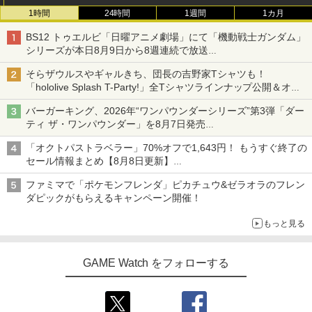
1時間
24時間
1週間
1カ月
BS12 トゥエルビ「日曜アニメ劇場」にて「機動戦士ガンダム」
シリーズが本日8月9日から8週連続で放送
初回は「機動戦士ガンダム【HDリマスター版】」
そらザウルスやギャルきち、団長の吉野家Tシャツも！
「hololive Splash T-Party!」全Tシャツラインナップ公開＆オン
ライン販売開始
バーガーキング、2026年“ワンパウンダーシリーズ”第3弾「ダー
ティ ザ・ワンパウンダー」を8月7日発売
「特製ガーリックマヨソース」を使用した超大型チーズバーガー
「オクトパストラベラー」70%オフで1,643円！ もうすぐ終了の
セール情報まとめ【8月8日更新】
ニンテンドーeショップでは「大神 絶景版」が67%オフで990円
ファミマで「ポケモンフレンダ」ピカチュウ&ゼラオラのフレン
ダピックがもらえるキャンペーン開催！
もっと見る
GAME Watch をフォローする