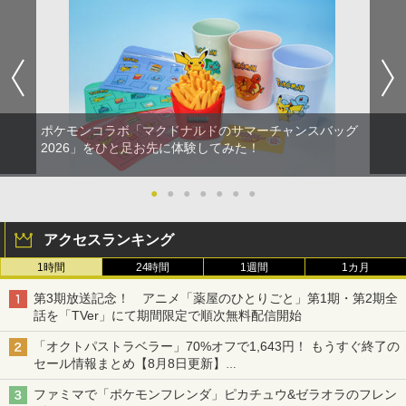
ポケモンコラボ「マクドナルドのサマーチャンスバッグ
2026」をひと足お先に体験してみた！
●
●
●
●
●
●
●
アクセスランキング
1時間
24時間
1週間
1カ月
第3期放送記念！ アニメ「薬屋のひとりごと」第1期・第2期全
話を「TVer」にて期間限定で順次無料配信開始
「オクトパストラベラー」70%オフで1,643円！ もうすぐ終了の
セール情報まとめ【8月8日更新】
ニンテンドーeショップでは「大神 絶景版」が67%オフで990円
ファミマで「ポケモンフレンダ」ピカチュウ&ゼラオラのフレン