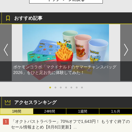
おすすめ記事
ポケモンコラボ「マクドナルドのサマーチャンスバッグ
2026」をひと足お先に体験してみた！
●
●
●
●
●
●
●
アクセスランキング
1時間
24時間
1週間
1カ月
「オクトパストラベラー」70%オフで1,643円！ もうすぐ終了の
セール情報まとめ【8月8日更新】