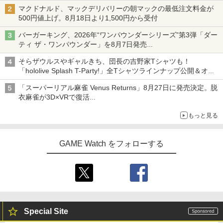
ニンテンドーeショップでは「大神 絶景版」が67%オフで990円
マクドナルド、マックデリバリーの朝マックの最低注文料金が
500円値上げ。8月18日より1,500円から受付
バーガーキング、2026年“ワンパウンダーシリーズ”第3弾「ダー
ティ ザ・ワンパウンダー」を8月7日発売
「特製ガーリックマヨソース」を使用した超大型チーズバーガー
そらザウルスやギャルきち、団長の吉野家Tシャツも！
「hololive Splash T-Party!」全Tシャツラインナップ公開＆オン
ライン販売開始
「スーパーリアル麻雀 Venus Returns」8月27日に発売決定。脱
衣麻雀が3D×VRで復活
発売から2週間は20%オフになるセールが実施
もっと見る
GAME Watch をフォローする
Special Site