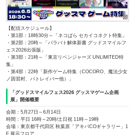
【配信スケジュール】
・第1部：18時30分～「ネコぱら セカイコネクト特集」
・第2部：20時～「パラバト解体新書 グッドスマイルフ
ェス2026出張版」
・第3部：21時～「東京リベンジャーズ UNLIMITED特
集」
・第4部：22時「新作ゲーム特集（COCORO、魔法少女
ノ因習村、パトレイバー他）」
「グッドスマイルフェス2026 グッスマゲーム企画
展」開催概要
会期：5月27日～6月14日
時間：平日 16時～20時/土日祝 11時～19時
会場：東京都千代田区 秋葉原「アキバCOギャラリー」1
F 展示フロア