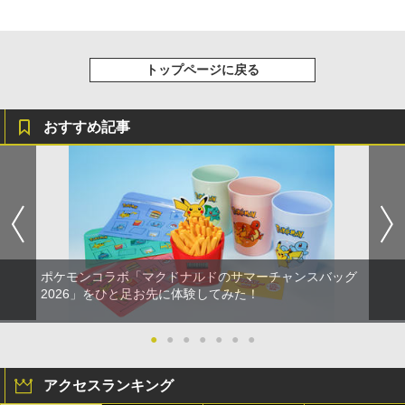
トップページに戻る
おすすめ記事
ポケモンコラボ「マクドナルドのサマーチャンスバッグ
2026」をひと足お先に体験してみた！
●
●
●
●
●
●
●
アクセスランキング