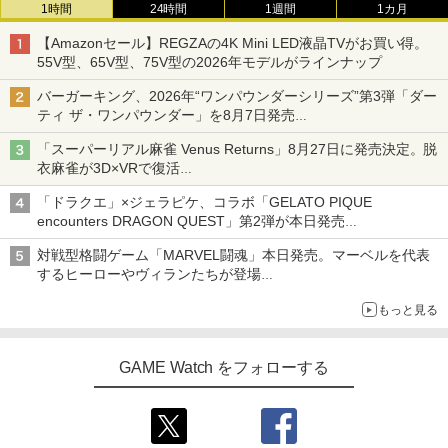
1時間
24時間
1週間
1カ月
【Amazonセール】REGZAの4K Mini LED液晶TVがお買い得。
55V型、65V型、75V型の2026年モデルがラインナップ
バーガーキング、2026年“ワンパウンダーシリーズ”第3弾「ダー
ティ ザ・ワンパウンダー」を8月7日発売
「特製ガーリックマヨソース」を使用した超大型チーズバーガー
「スーパーリアル麻雀 Venus Returns」8月27日に発売決定。脱
衣麻雀が3D×VRで復活
発売から2週間は20%オフになるセールが実施
「ドラクエ」×ジェラピケ、コラボ「GELATO PIQUE
encounters DRAGON QUEST」第2弾が本日発売
アイスカップに入ったスライムやわたぼう、ベビーサタンなどが
対戦型格闘ゲーム「MARVEL闘魂」本日発売。マーベルを代表
オリジナルアートで登場
するヒーローやヴィランたちが登場
「GUILTY GEAR」などの格ゲーを手掛けるアークシステムワー
もっと見る
クスが開発
GAME Watch をフォローする