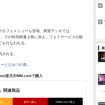
カフェメニューも登場。展望デッキでは
EATER」での特別映像上映に加え、フォトサービスの販
ども行なわれる。
最
内される。
リーとひみつの島」
zon/楽天/DMM.comで購入
」関連商品
購入
楽天で購入
DMM.comで購入