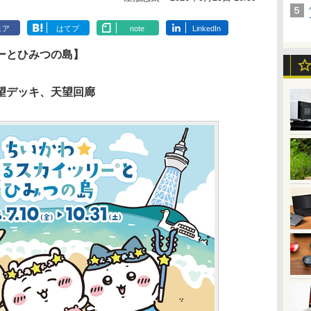
ェア
はてブ
note
LinkedIn
ーとひみつの島】
望デッキ、天望回廊