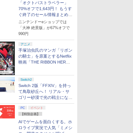
「オクトパストラベラー」
70%オフで1,643円！ もうす
ぐ終了のセール情報まとめ
【8月8日更新】
ニンテンドーeショップでは
「大神 絶景版」が67%オフで
990円
アニメ
手塚治虫氏のマンガ「リボン
の騎士」を原案とするNetflix
映画「THE RIBBON HERO
リボンヒーロー」本日配信開
始
Switch2
Switch 2版「FFXIV」を持っ
て鳥取砂丘へ！ リアル・サ
ゴリー砂漠で光の戦士になっ
てみた
PC
イベント
【特別企画】
AIでゲームを面白くする。ホ
ロライブ実況で人気「ミメシ