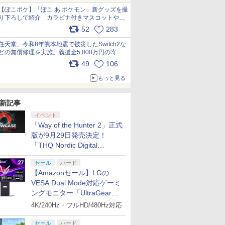
【ぽこポケ】「ぽこ あ ポケモン」新グッズを撮
り下ろしで紹介 カラビナ付きマスコットやス
クエアポーチが仲間入り
52
283
pic.x.com/XmVAgBxaW5
任天堂、令和8年熊本地震で被災したSwitch2な
どの無償修理を実施。義援金5,000万円の寄付
も発表 pic.x.com/BAYsMfUfUC
49
106
もっと見る
新記事
イベント
「Way of the Hunter 2」正式
版が9月29日発売決定！
「THQ Nordic Digital
Showcase 2026」まとめ
セール
ハード
【Amazonセール】LGの
VESA Dual Mode対応ゲーミ
ングモニター「UltraGear
27G850A-B」がお買い得！
4K/240Hz・フルHD/480Hz対応
セール
ハード