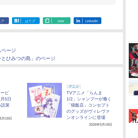
ェア
はてブ
note
LinkedIn
ムページ
ーとひみつの島」のページ
アニメ
キービ
TVアニメ「らんま
7月5日
1/2」シャンプーが働く
小説第
「猫飯店」コンセプト
く
のグッズがヴィレヴァ
ンオンラインに登場
年5月19日
2026年5月19日