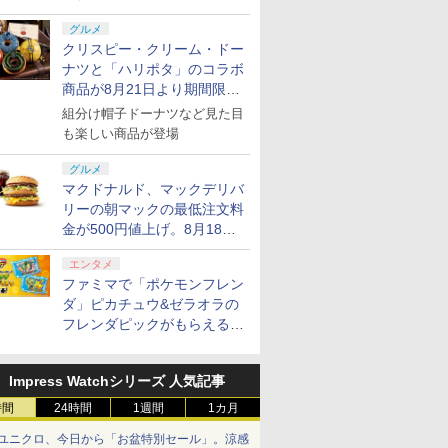
グルメ
クリスピー・クリーム・ドー
ナツと「ハリポタ」のコラボ
商品が8月21日より期間限定
で発売
組分け帽子ドーナツなど見た目
も楽しい商品が登場
グルメ
マクドナルド、マックデリバ
リーの朝マックの最低注文料
金が500円値上げ。8月18日
より1,500円から受付
エンタメ
ファミマで「ポケモンフレン
ダ」ピカチュウ&ゼラオラの
フレンダピックがもらえるキ
ャンペーン開催！
Impress Watchシリーズ 人気記事
時間
24時間
1週間
1カ月
ユニクロ、今日から「お盆特別セール」。涼感