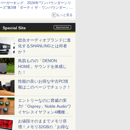
バーガーキング、2026年“ワンパウンダーシリ
ーズ”第3弾「ダーティ ザ・ワンパウンダー」を
8月7日発売
もっと見る
「特製ガーリックマヨソース」を使用した超大
型チーズバーガー
Special Site
総合オーディオブランドに進
化するSHANLINGとは何者
か？
鳥肌ものの「DENON
HOME」サウンドを体感し
た！
性能の良いお得な中古PC情
報はこのページでチェック！
エントリーなのに脅威の実
力!「Osprey」Noble Audioワ
イヤレスイヤフォン4機種を
一気に聴く
お値段そのままでメモリ倍
増！メモリ32GBの「お得な