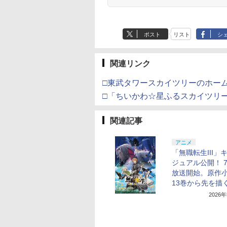
ポスト
リスト
シ
関連リンク
□東武タワースカイツリーのホー
□「ちいかわ☆星ふるスカイツリ
関連記事
アニメ
「無職転生III」
ジュアル公開！ 
放送開始。原作
13巻から先を描
2026