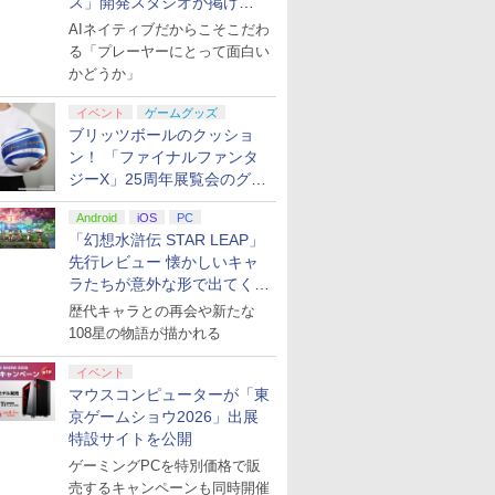
ス」開発スタジオが掲げ
る“AI活用の信念”とは？【講
AIネイティブだからこそこだわ
演レポート】
る「プレーヤーにとって面白い
かどうか」
イベント
ゲームグッズ
ブリッツボールのクッショ
ン！ 「ファイナルファンタ
ジーX」25周年展覧会のグッ
ズ情報が公開
Android
iOS
PC
「幻想水滸伝 STAR LEAP」
先行レビュー 懐かしいキャ
ラたちが意外な形で出てくる
シリーズ完全新作！
歴代キャラとの再会や新たな
108星の物語が描かれる
イベント
マウスコンピューターが「東
京ゲームショウ2026」出展
特設サイトを公開
ゲーミングPCを特別価格で販
売するキャンペーンも同時開催