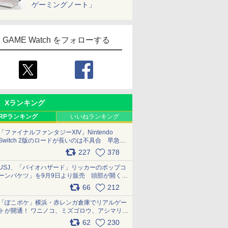
ゲーミングノート」
GAME Watch をフォローする
Xランキング
RPランキング
いいねランキング
「ファイナルファンタジーXIV」Nintendo
Switch 2版のロードが長いのは不具合 早急に
アップデートできるよう対応中
227
378
pic.x.com/s9S3nRCAGa
USJ、「バイオハザード」リッカーのポップコ
ーンバケツ」を9月9日より販売 頭部が開く仕
組み。味は恐怖を堪のう「味噌フレーバー」
66
212
pic.x.com/81MuXGahVM
「ぽこポケ」横浜・赤レンガ倉庫でリアルゲー
トが開通！ ワニノコ、ミズゴロウ、アシマリ登
場シーンをレポート pic.x.com/LDgEByVl6D
62
230