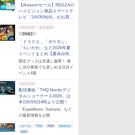
【Amazonセール】REGZAの
ハイビジョン液晶スマートテ
レビ「24V35N(A)」がお買い
得！
イベント
エンタメ
【特集】
「ドラクエ」「ポケモン」
「ちいかわ」など2026年夏
イベントまとめ【夏休み特
集】
限定グッズは見逃し厳禁！ 推
し活や家族でも楽しめる注目イ
ベント8選
イベント
配信番組「THQ Nordicデジ
タルショーケース2026」は
本日8月8日4時より公開！
「Expeditions: Samurai」など
の最新情報を公開
セール
PS5
PS4
Switch2
WIN