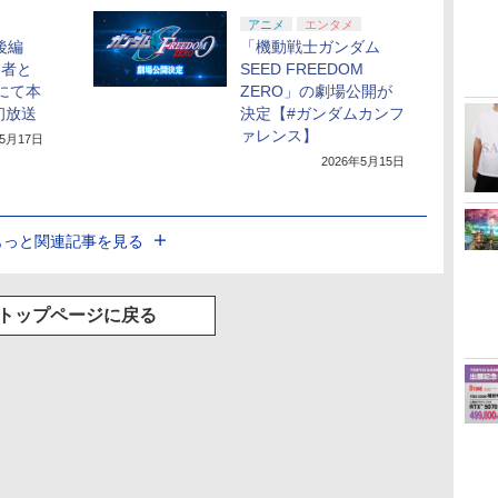
アニメ
エンタメ
後編
「機動戦士ガンダム
勝者と
SEED FREEDOM
2にて本
ZERO」の劇場公開が
初放送
決定【#ガンダムカンフ
ァレンス】
年5月17日
2026年5月15日
もっと関連記事を見る
トップページに戻る