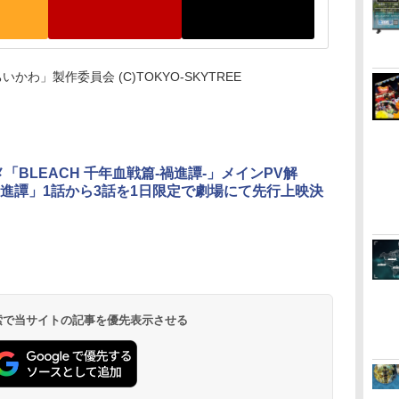
映画ちいかわ」製作委員会 (C)TOKYO-SKYTREE
メ「BLEACH 千年血戦篇-禍進譚-」メインPV解
進譚」1話から3話を1日限定で劇場にて先行上映決
 検索で当サイトの記事を優先表示させる