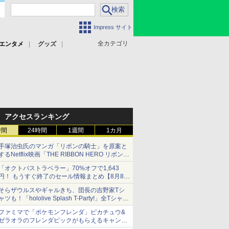
Impress サイト
全カテゴリ
エンタメ
グッズ
アクセスランキング
時間
24時間
1週間
1カ月
手塚治虫氏のマンガ「リボンの騎士」を原案と
するNetflix映画「THE RIBBON HERO リボンヒ
ーロー」本日配信開始
「オクトパストラベラー」70%オフで1,643
円！ もうすぐ終了のセール情報まとめ【8月8日
更新】
そらザウルスやギャルきち、団長の吉野家Tシ
ニンテンドーeショップでは「大神 絶景版」が
ャツも！「hololive Splash T-Party!」全Tシャツ
67%オフで990円
ラインナップ公開＆オンライン販売開始
ファミマで「ポケモンフレンダ」ピカチュウ&
ゼラオラのフレンダピックがもらえるキャンペ
ーン開催！