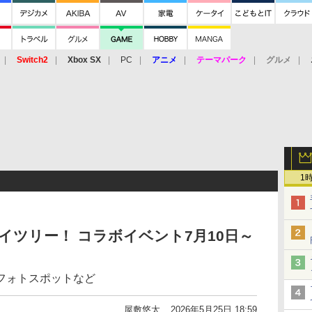
Switch2
Xbox SX
PC
アニメ
テーマパーク
グルメ
 Vita
3DS
アーケード
VR
1
イツリー！ コラボイベント7月10日～
フォトスポットなど
屋敷悠太
2026年5月25日 18:59