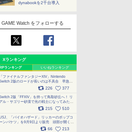
dynabookを2千台導入
GAME Watch をフォローする
Xランキング
RPランキング
いいねランキング
「ファイナルファンタジーXIV」Nintendo
Switch 2版のロードが長いのは不具合 早急に
アップデートできるよう対応中
226
377
pic.x.com/s9S3nRCAGa
Switch 2版「FFXIV」を持って鳥取砂丘へ！ リ
アル・サゴリー砂漠で光の戦士になってみた
pic.x.com/qyOfL2uv1n
215
510
USJ、「バイオハザード」リッカーのポップコ
ーンバケツ」を9月9日より販売 頭部が開く仕
組み。味は恐怖を堪のう「味噌フレーバー」
66
213
pic.x.com/81MuXGahVM