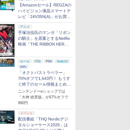
【Amazonセール】REGZAの
ハイビジョン液晶スマートテ
レビ「24V35N(A)」がお買い
得！
アニメ
手塚治虫氏のマンガ「リボン
の騎士」を原案とするNetflix
映画「THE RIBBON HERO
リボンヒーロー」本日配信開
始
セール
PS5
PS4
Switch2
WIN
「オクトパストラベラー」
70%オフで1,643円！ もうす
ぐ終了のセール情報まとめ
【8月8日更新】
ニンテンドーeショップでは
「大神 絶景版」が67%オフで
990円
イベント
配信番組「THQ Nordicデジ
タルショーケース2026」は