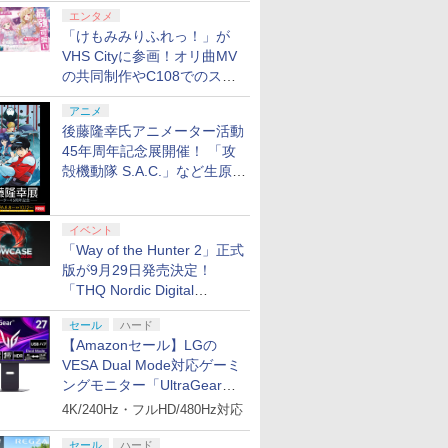
エンタメ
「けもみみりふれっ！」が
VHS Cityに参画！オリ曲MV
の共同制作やC108でのスペ
シャルコラボ広告を掲出
アニメ
後藤隆幸氏アニメーター活動
45年周年記念展開催！ 「攻
殻機動隊 S.A.C.」など生原
画、総作画監督修正が展示
イベント
「Way of the Hunter 2」正式
版が9月29日発売決定！
「THQ Nordic Digital
Showcase 2026」まとめ
セール
ハード
【Amazonセール】LGの
VESA Dual Mode対応ゲーミ
ングモニター「UltraGear
27G850A-B」がお買い得！
4K/240Hz・フルHD/480Hz対応
セール
ハード