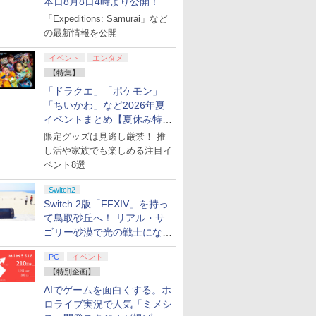
本日8月8日4時より公開！
「Expeditions: Samurai」など
の最新情報を公開
イベント
エンタメ
【特集】
「ドラクエ」「ポケモン」
「ちいかわ」など2026年夏
イベントまとめ【夏休み特
集】
限定グッズは見逃し厳禁！ 推
し活や家族でも楽しめる注目イ
ベント8選
Switch2
Switch 2版「FFXIV」を持っ
て鳥取砂丘へ！ リアル・サ
ゴリー砂漠で光の戦士になっ
てみた
PC
イベント
【特別企画】
AIでゲームを面白くする。ホ
ロライブ実況で人気「ミメシ