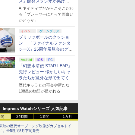
ス」開発スタジオが掲げ
る“AI活用の信念”とは？【講
AIネイティブだからこそこだわ
演レポート】
る「プレーヤーにとって面白い
かどうか」
イベント
ゲームグッズ
ブリッツボールのクッショ
ン！ 「ファイナルファンタ
ジーX」25周年展覧会のグッ
ズ情報が公開
Android
iOS
PC
「幻想水滸伝 STAR LEAP」
先行レビュー 懐かしいキャ
ラたちが意外な形で出てくる
シリーズ完全新作！
歴代キャラとの再会や新たな
108星の物語が描かれる
Impress Watchシリーズ 人気記事
時間
24時間
1週間
1カ月
東映の歴代オープニング映像がカプセルトイ
に。全5種で8月下旬発売