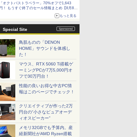
「オクトパストラベラー」70%オフで1,643
円！ もうすぐ終了のセール情報まとめ【8月8日
更新】
もっと見る
ニンテンドーeショップでは「大神 絶景版」が
67%オフで990円
Special Site
鳥肌ものの「DENON
HOME」サウンドを体感し
た！
マウス、RTX 5060 Ti搭載ゲ
ーミングPCが7万5,000円オ
フで30万円台！
性能の良いお得な中古PC情
報はこのページでチェック！
クリエイティブが作った2万
円台の“小さなピュアオーデ
ィオスピーカー”
メモリ32GBでも予算内。産
経新聞社がAMD Ryzen搭載