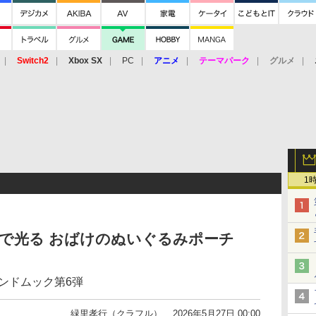
Switch2
Xbox SX
PC
アニメ
テーマパーク
グルメ
 Vita
3DS
アーケード
VR
1
闇で光る おばけのぬいぐるみポーチ
ンドムック第6弾
緑里孝行（クラフル）
2026年5月27日 00:00