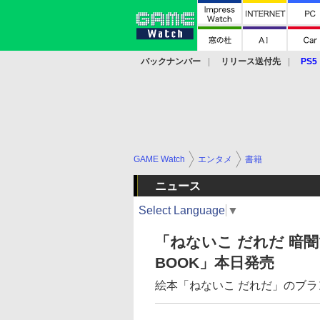
バックナンバー
リリース送付先
PS5
モバイル
eスポーツ
クラウド
PS
GAME Watch
エンタメ
書籍
ニュース
Select Language
▼
「ねないこ だれだ 暗
BOOK」本日発売
絵本「ねないこ だれだ」のブラ