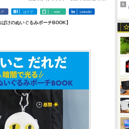
ェア
はてブ
note
LinkedIn
おばけのぬいぐるみポーチBOOK】