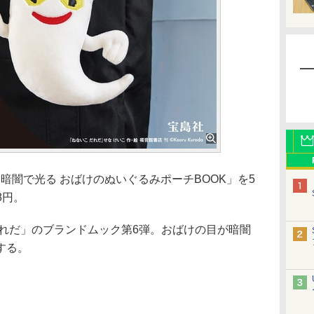
暗闇で光る おばけのぬいぐるみポーチBOOK」を5
8円。
れだ」のブランドムック第6弾。おばけの目が暗闇
する。