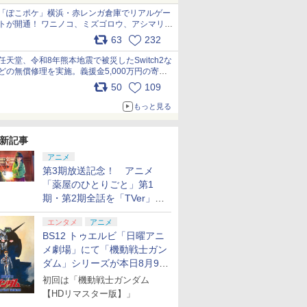
「ぽこポケ」横浜・赤レンガ倉庫でリアルゲー
トが開通！ ワニノコ、ミズゴロウ、アシマリ登
場シーンをレポート pic.x.com/LDgEByVl6D
63
232
任天堂、令和8年熊本地震で被災したSwitch2な
どの無償修理を実施。義援金5,000万円の寄付
も発表 pic.x.com/BAYsMfUfUC
50
109
もっと見る
新記事
アニメ
第3期放送記念！ アニメ
「薬屋のひとりごと」第1
期・第2期全話を「TVer」に
て期間限定で順次無料配信開
エンタメ
アニメ
始
BS12 トゥエルビ「日曜アニ
メ劇場」にて「機動戦士ガン
ダム」シリーズが本日8月9日
から8週連続で放送
初回は「機動戦士ガンダム
【HDリマスター版】」