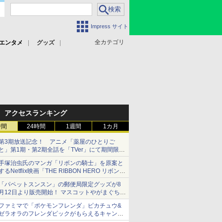
Impress サイト
全カテゴリ
エンタメ
グッズ
アクセスランキング
時間
24時間
1週間
1カ月
第3期放送記念！ アニメ「薬屋のひとりご
と」第1期・第2期全話を「TVer」にて期間限定
で順次無料配信開始
手塚治虫氏のマンガ「リボンの騎士」を原案と
するNetflix映画「THE RIBBON HERO リボンヒ
ーロー」本日配信開始
「パペットスンスン」の郵便局限定グッズが8
月12日より販売開始！ マスコットやがまぐち、
レターセットなどが登場
ファミマで「ポケモンフレンダ」ピカチュウ&
ゼラオラのフレンダピックがもらえるキャンペ
ーン開催！