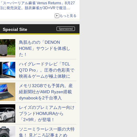
「スーパーリアル麻雀 Venus Returns」8月27
日に発売決定。脱衣麻雀が3D×VRで復活
発売から2週間は20%オフになるセールが実施
もっと見る
Special Site
鳥肌ものの「DENON
HOME」サウンドを体感し
た！
ハイグレードテレビ「TCL
Q7D Pro」。圧巻の色彩美で
映画＆ゲームが極上体験に
メモリ32GBでも予算内。産
経新聞社がAMD Ryzen搭載
dynabookを2千台導入
レイズのプレミアムカー向け
ブランドHOMURAから
「2×9R」が登場！
ソニーミラーレス一眼の大特
集！ 見どころ記事まとめ