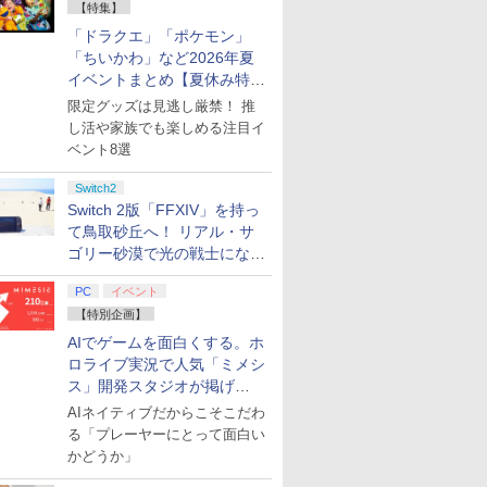
【特集】
「ドラクエ」「ポケモン」
「ちいかわ」など2026年夏
イベントまとめ【夏休み特
集】
限定グッズは見逃し厳禁！ 推
し活や家族でも楽しめる注目イ
ベント8選
Switch2
Switch 2版「FFXIV」を持っ
て鳥取砂丘へ！ リアル・サ
ゴリー砂漠で光の戦士になっ
てみた
PC
イベント
【特別企画】
AIでゲームを面白くする。ホ
ロライブ実況で人気「ミメシ
ス」開発スタジオが掲げ
る“AI活用の信念”とは？【講
AIネイティブだからこそこだわ
演レポート】
る「プレーヤーにとって面白い
かどうか」