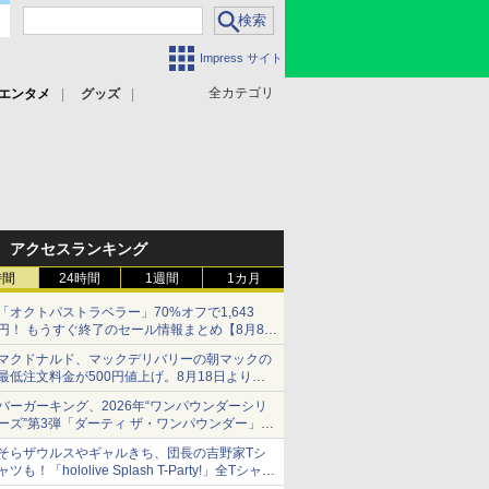
Impress サイト
全カテゴリ
エンタメ
グッズ
アクセスランキング
時間
24時間
1週間
1カ月
「オクトパストラベラー」70%オフで1,643
円！ もうすぐ終了のセール情報まとめ【8月8日
更新】
マクドナルド、マックデリバリーの朝マックの
ニンテンドーeショップでは「大神 絶景版」が
最低注文料金が500円値上げ。8月18日より
67%オフで990円
1,500円から受付
バーガーキング、2026年“ワンパウンダーシリ
ーズ”第3弾「ダーティ ザ・ワンパウンダー」を
8月7日発売
そらザウルスやギャルきち、団長の吉野家Tシ
「特製ガーリックマヨソース」を使用した超大
ャツも！「hololive Splash T-Party!」全Tシャツ
型チーズバーガー
ラインナップ公開＆オンライン販売開始