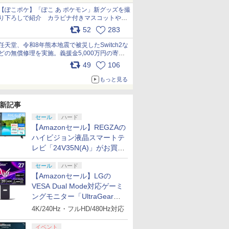
【ぽこポケ】「ぽこ あ ポケモン」新グッズを撮
り下ろしで紹介 カラビナ付きマスコットやス
クエアポーチが仲間入り
52
283
pic.x.com/XmVAgBxaW5
任天堂、令和8年熊本地震で被災したSwitch2な
どの無償修理を実施。義援金5,000万円の寄付
も発表 pic.x.com/BAYsMfUfUC
49
106
もっと見る
新記事
セール
ハード
【Amazonセール】REGZAの
ハイビジョン液晶スマートテ
レビ「24V35N(A)」がお買い
得！
セール
ハード
【Amazonセール】LGの
VESA Dual Mode対応ゲーミ
ングモニター「UltraGear
27G850A-B」がお買い得！
4K/240Hz・フルHD/480Hz対応
イベント