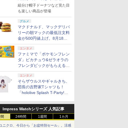
で発売
組分け帽子ドーナツなど見た目
も楽しい商品が登場
グルメ
マクドナルド、マックデリバ
リーの朝マックの最低注文料
金が500円値上げ。8月18日
より1,500円から受付
エンタメ
ファミマで「ポケモンフレン
ダ」ピカチュウ&ゼラオラの
フレンダピックがもらえるキ
ャンペーン開催！
エンタメ
そらザウルスやギャルきち、
団長の吉野家Tシャツも！
「hololive Splash T-Party!」
全Tシャツラインナップ公開
＆オンライン販売開始
Impress Watchシリーズ 人気記事
時間
24時間
1週間
1カ月
ユニクロ、今日から「お盆特別セール」。涼感