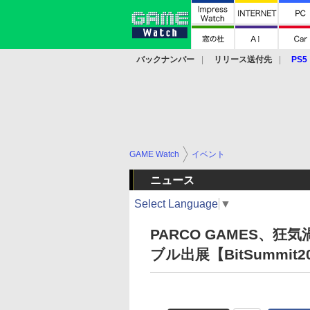
バックナンバー
リリース送付先
PS5
モバイル
eスポーツ
クラウド
PS
GAME Watch
イベント
ニュース
Select Language
▼
PARCO GAMES、狂
ブル出展【BitSummit2