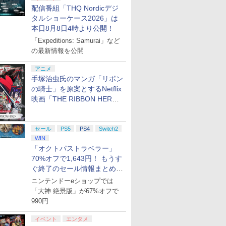
配信番組「THQ Nordicデジ
タルショーケース2026」は
本日8月8日4時より公開！
「Expeditions: Samurai」など
の最新情報を公開
アニメ
手塚治虫氏のマンガ「リボン
の騎士」を原案とするNetflix
映画「THE RIBBON HERO
リボンヒーロー」本日配信開
始
セール
PS5
PS4
Switch2
WIN
「オクトパストラベラー」
70%オフで1,643円！ もうす
ぐ終了のセール情報まとめ
【8月8日更新】
ニンテンドーeショップでは
「大神 絶景版」が67%オフで
990円
イベント
エンタメ