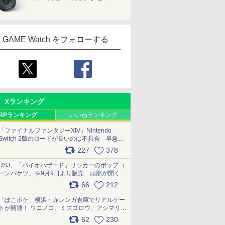
GAME Watch をフォローする
Xランキング
RPランキング
いいねランキング
「ファイナルファンタジーXIV」Nintendo
Switch 2版のロードが長いのは不具合 早急に
アップデートできるよう対応中
227
378
pic.x.com/s9S3nRCAGa
USJ、「バイオハザード」リッカーのポップコ
ーンバケツ」を9月9日より販売 頭部が開く仕
組み。味は恐怖を堪のう「味噌フレーバー」
66
212
pic.x.com/81MuXGahVM
「ぽこポケ」横浜・赤レンガ倉庫でリアルゲー
トが開通！ ワニノコ、ミズゴロウ、アシマリ登
場シーンをレポート pic.x.com/LDgEByVl6D
62
230