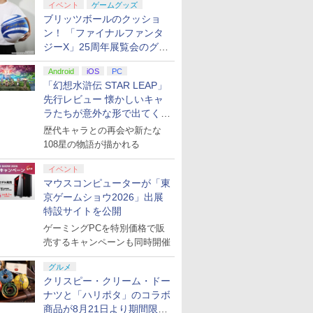
イベント
ゲームグッズ
ブリッツボールのクッショ
ン！ 「ファイナルファンタ
ジーX」25周年展覧会のグッ
ズ情報が公開
Android
iOS
PC
「幻想水滸伝 STAR LEAP」
先行レビュー 懐かしいキャ
ラたちが意外な形で出てくる
シリーズ完全新作！
歴代キャラとの再会や新たな
108星の物語が描かれる
イベント
マウスコンピューターが「東
京ゲームショウ2026」出展
特設サイトを公開
ゲーミングPCを特別価格で販
売するキャンペーンも同時開催
グルメ
クリスピー・クリーム・ドー
ナツと「ハリポタ」のコラボ
商品が8月21日より期間限定