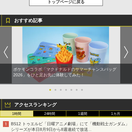
トップページに戻る
おすすめ記事
ポケモンコラボ「マクドナルドのサマーチャンスバッグ
2026」をひと足お先に体験してみた！
●
●
●
●
●
●
●
アクセスランキング
1時間
24時間
1週間
1カ月
BS12 トゥエルビ「日曜アニメ劇場」にて「機動戦士ガンダム」
シリーズが本日8月9日から8週連続で放送