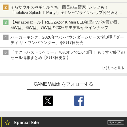
初回は「機動戦士ガンダム【HDリマスター版】」
そらザウルスやギャルきち、団長の吉野家Tシャツも！
「hololive Splash T-Party!」全Tシャツラインナップ公開＆オン
ライン販売開始
【Amazonセール】REGZAの4K Mini LED液晶TVがお買い得。
55V型、65V型、75V型の2026年モデルがラインナップ
バーガーキング、2026年“ワンパウンダーシリーズ”第3弾「ダー
ティ ザ・ワンパウンダー」を8月7日発売
「特製ガーリックマヨソース」を使用した超大型チーズバーガー
「オクトパストラベラー」70%オフで1,643円！ もうすぐ終了の
セール情報まとめ【8月8日更新】
ニンテンドーeショップでは「大神 絶景版」が67%オフで990円
もっと見る
GAME Watch をフォローする
Special Site