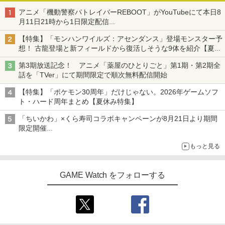
アニメ「機動警察パトレイバーREBOOT」がYouTubeにて本日8
月11日21時から1日限定配信
8月14日にはU-NEXTで限定配信
【特集】「モンハンワイルズ：アセンダンス」登場モンスター予
想！ 古龍登場と新フィールドから復活しそうな9体を紹介【夏休
み特集2026】
第3期放送記念！ アニメ「薬屋のひとりごと」第1期・第2期全
話を「TVer」にて期間限定で順次無料配信開始
【特集】「ポケモン30周年」だけじゃない。2026年ゲームソフ
ト・ハード周年まとめ【夏休み特集】
「ちいかわ」×くら寿司コラボキャンペーンが8月21日より期間
限定開催
オリジナルの湯呑みや寿司皿が景品に登場！
もっと見る
GAME Watch をフォローする