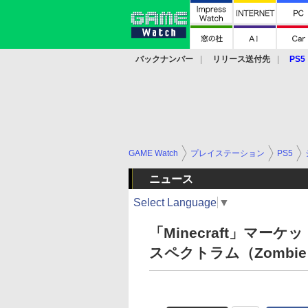
バックナンバー
リリース送付先
PS5
モバイル
eスポーツ
クラウド
PS
GAME Watch
プレイステーション
PS5
ニュース
Select Language
▼
「Minecraft」マ
スペクトラム（Zombie 