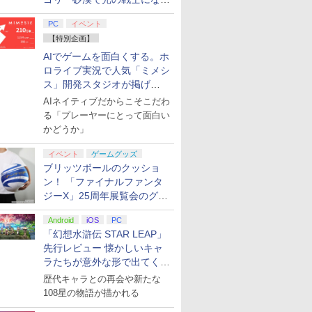
てみた
PC
イベント
【特別企画】
AIでゲームを面白くする。ホ
ロライブ実況で人気「ミメシ
ス」開発スタジオが掲げ
る“AI活用の信念”とは？【講
AIネイティブだからこそこだわ
演レポート】
る「プレーヤーにとって面白い
かどうか」
イベント
ゲームグッズ
ブリッツボールのクッショ
ン！ 「ファイナルファンタ
ジーX」25周年展覧会のグッ
ズ情報が公開
Android
iOS
PC
「幻想水滸伝 STAR LEAP」
先行レビュー 懐かしいキャ
ラたちが意外な形で出てくる
シリーズ完全新作！
歴代キャラとの再会や新たな
108星の物語が描かれる