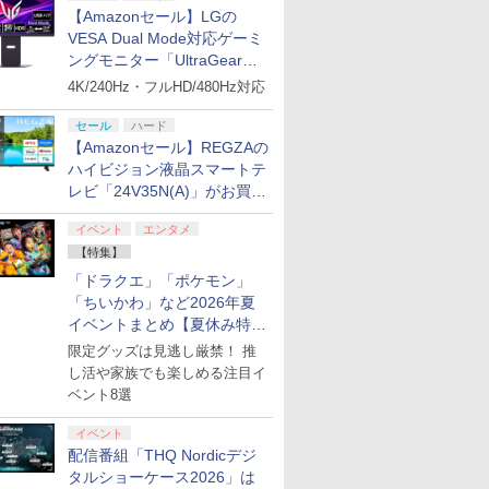
【Amazonセール】LGの
VESA Dual Mode対応ゲーミ
ングモニター「UltraGear
27G850A-B」がお買い得！
4K/240Hz・フルHD/480Hz対応
セール
ハード
【Amazonセール】REGZAの
ハイビジョン液晶スマートテ
レビ「24V35N(A)」がお買い
得！
イベント
エンタメ
【特集】
「ドラクエ」「ポケモン」
「ちいかわ」など2026年夏
イベントまとめ【夏休み特
集】
限定グッズは見逃し厳禁！ 推
し活や家族でも楽しめる注目イ
ベント8選
イベント
配信番組「THQ Nordicデジ
タルショーケース2026」は