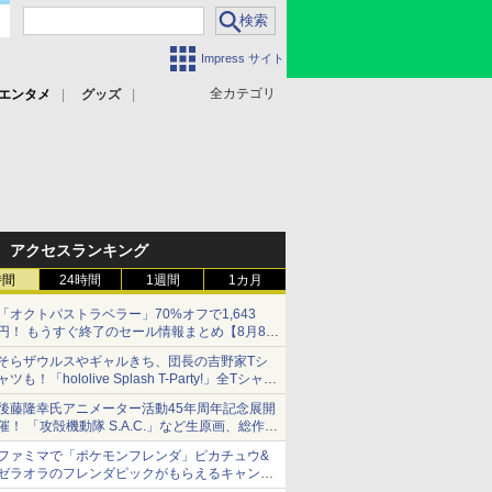
Impress サイト
全カテゴリ
エンタメ
グッズ
アクセスランキング
時間
24時間
1週間
1カ月
「オクトパストラベラー」70%オフで1,643
円！ もうすぐ終了のセール情報まとめ【8月8日
更新】
そらザウルスやギャルきち、団長の吉野家Tシ
ニンテンドーeショップでは「大神 絶景版」が
ャツも！「hololive Splash T-Party!」全Tシャツ
67%オフで990円
ラインナップ公開＆オンライン販売開始
後藤隆幸氏アニメーター活動45年周年記念展開
催！ 「攻殻機動隊 S.A.C.」など生原画、総作画
監督修正が展示
ファミマで「ポケモンフレンダ」ピカチュウ&
ゼラオラのフレンダピックがもらえるキャンペ
ーン開催！