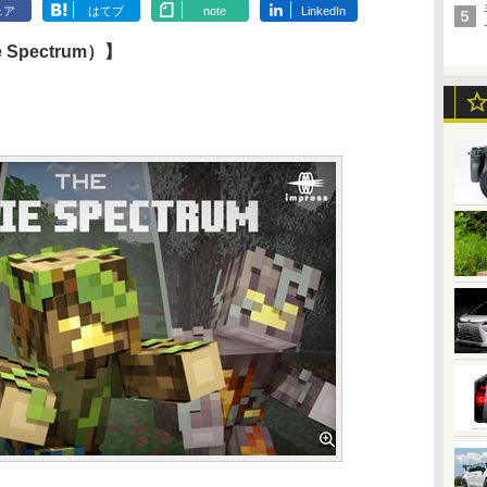
ェア
はてブ
note
LinkedIn
Spectrum）】