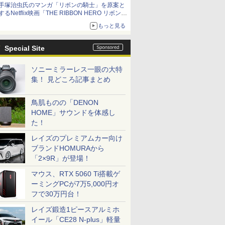
手塚治虫氏のマンガ「リボンの騎士」を原案と
するNetflix映画「THE RIBBON HERO リボンヒ
ーロー」本日配信開始
もっと見る
Special Site
ソニーミラーレス一眼の大特
集！ 見どころ記事まとめ
鳥肌ものの「DENON
HOME」サウンドを体感し
た！
レイズのプレミアムカー向け
ブランドHOMURAから
「2×9R」が登場！
マウス、RTX 5060 Ti搭載ゲ
ーミングPCが7万5,000円オ
フで30万円台！
レイズ鍛造1ピースアルミホ
イール「CE28 N-plus」軽量