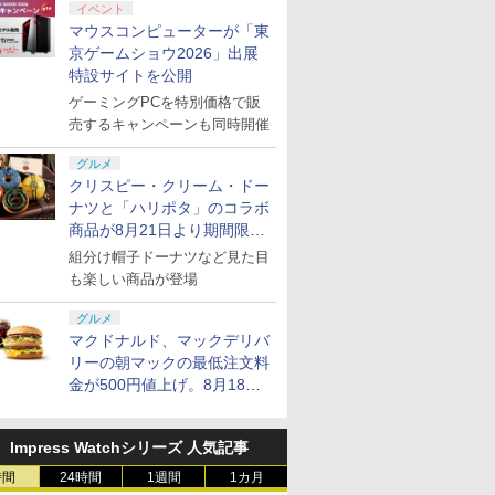
イベント
マウスコンピューターが「東
京ゲームショウ2026」出展
特設サイトを公開
ゲーミングPCを特別価格で販
売するキャンペーンも同時開催
グルメ
クリスピー・クリーム・ドー
ナツと「ハリポタ」のコラボ
商品が8月21日より期間限定
で発売
組分け帽子ドーナツなど見た目
も楽しい商品が登場
グルメ
マクドナルド、マックデリバ
リーの朝マックの最低注文料
金が500円値上げ。8月18日
より1,500円から受付
Impress Watchシリーズ 人気記事
時間
24時間
1週間
1カ月