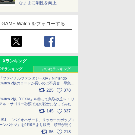
なままに剛性を向上
GAME Watch をフォローする
Xランキング
RPランキング
いいねランキング
「ファイナルファンタジーXIV」Nintendo
Switch 2版のロードが長いのは不具合 早急に
アップデートできるよう対応中
225
378
pic.x.com/s9S3nRCAGa
Switch 2版「FFXIV」を持って鳥取砂丘へ！ リ
アル・サゴリー砂漠で光の戦士になってみた
pic.x.com/qyOfL2uv1n
145
337
USJ、「バイオハザード」リッカーのポップコ
ーンバケツ」を9月9日より販売 頭部が開く仕
組み。味は恐怖を堪のう「味噌フレーバー」
66
213
pic.x.com/81MuXGahVM