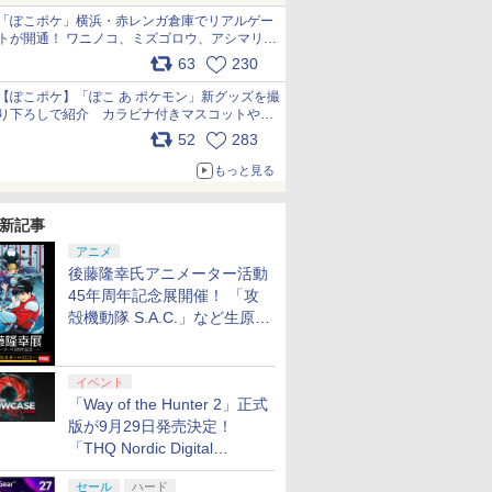
「ぽこポケ」横浜・赤レンガ倉庫でリアルゲー
トが開通！ ワニノコ、ミズゴロウ、アシマリ登
場シーンをレポート pic.x.com/LDgEByVl6D
63
230
【ぽこポケ】「ぽこ あ ポケモン」新グッズを撮
り下ろしで紹介 カラビナ付きマスコットやス
クエアポーチが仲間入り
52
283
pic.x.com/XmVAgBxaW5
もっと見る
新記事
アニメ
後藤隆幸氏アニメーター活動
45年周年記念展開催！ 「攻
殻機動隊 S.A.C.」など生原
画、総作画監督修正が展示
イベント
「Way of the Hunter 2」正式
版が9月29日発売決定！
「THQ Nordic Digital
Showcase 2026」まとめ
セール
ハード