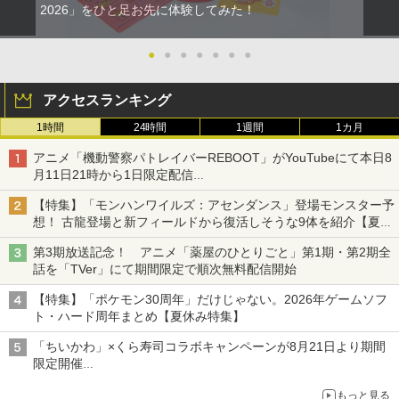
2026」をひと足お先に体験してみた！
●
●
●
●
●
●
●
アクセスランキング
1時間
24時間
1週間
1カ月
アニメ「機動警察パトレイバーREBOOT」がYouTubeにて本日8
月11日21時から1日限定配信
8月14日にはU-NEXTで限定配信
【特集】「モンハンワイルズ：アセンダンス」登場モンスター予
想！ 古龍登場と新フィールドから復活しそうな9体を紹介【夏休
み特集2026】
第3期放送記念！ アニメ「薬屋のひとりごと」第1期・第2期全
話を「TVer」にて期間限定で順次無料配信開始
【特集】「ポケモン30周年」だけじゃない。2026年ゲームソフ
ト・ハード周年まとめ【夏休み特集】
「ちいかわ」×くら寿司コラボキャンペーンが8月21日より期間
限定開催
オリジナルの湯呑みや寿司皿が景品に登場！
もっと見る