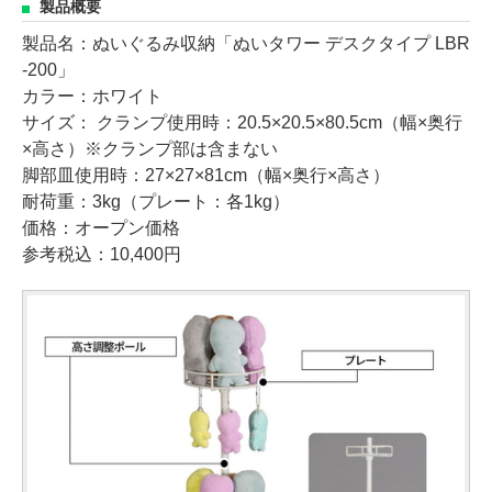
製品概要
製品名：ぬいぐるみ収納「ぬいタワー デスクタイプ LBR
-200」
カラー：ホワイト
サイズ： クランプ使用時：20.5×20.5×80.5cm（幅×奥行
×高さ）※クランプ部は含まない
脚部皿使用時：27×27×81cm（幅×奥行×高さ）
耐荷重：3kg（プレート：各1kg）
価格：オープン価格
参考税込：10,400円