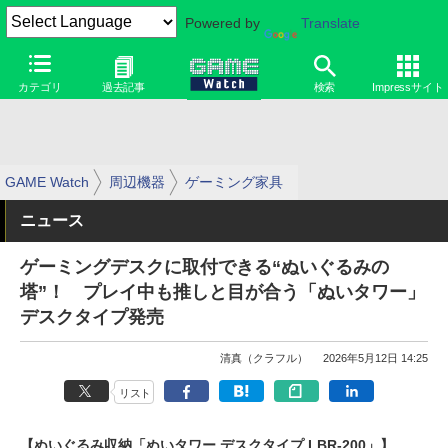
Powered by
Translate
カテゴリ
過去記事
検索
Impressサイト
GAME Watch
周辺機器
ゲーミング家具
ニュース
ゲーミングデスクに取付できる“ぬいぐるみの
塔”！ プレイ中も推しと目が合う「ぬいタワー」
デスクタイプ発売
清真（クラフル）
2026年5月12日 14:25
リスト
【ぬいぐるみ収納「ぬいタワー デスクタイプ LBR-200」】