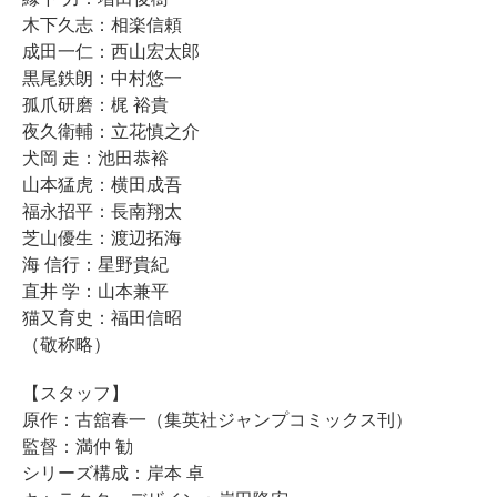
木下久志：相楽信頼
成田一仁：西山宏太郎
黒尾鉄朗：中村悠一
孤爪研磨：梶 裕貴
夜久衛輔：立花慎之介
犬岡 走：池田恭裕
山本猛虎：横田成吾
福永招平：長南翔太
芝山優生：渡辺拓海
海 信行：星野貴紀
直井 学：山本兼平
猫又育史：福田信昭
（敬称略）
【スタッフ】
原作：古舘春一（集英社ジャンプコミックス刊）
監督：満仲 勧
シリーズ構成：岸本 卓