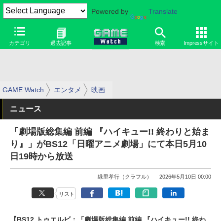
Powered by
Translate
カテゴリ
過去記事
検索
Impressサイト
GAME Watch
エンタメ
映画
ニュース
「劇場版総集編 前編 『ハイキュー!! 終わりと始ま
り』」がBS12「日曜アニメ劇場」にて本日5月10
日19時から放送
緑里孝行（クラフル）
2026年5月10日 00:00
リスト
【BS12 トゥエルビ：「劇場版総集編 前編 『ハイキュー!! 終わ