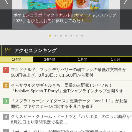
ポケモンコラボ「マクドナルドのサマーチャンスバッグ
2026」をひと足お先に体験してみた！
●
●
●
●
●
●
●
アクセスランキング
1時間
24時間
1週間
1カ月
マクドナルド、マックデリバリーの朝マックの最低注文料金が
500円値上げ。8月18日より1,500円から受付
そらザウルスやギャルきち、団長の吉野家Tシャツも！
「hololive Splash T-Party!」全Tシャツラインナップ公開＆オン
ライン販売開始
「スプラトゥーン レイダース」更新データ「Ver.1.1.1」が配信
開始。ブキやステージに関する不具合を修正
クリスピー・クリーム・ドーナツと「ハリポタ」のコラボ商品が
8月21日より期間限定で発売
組分け帽子ドーナツなど見た目も楽しい商品が登場
「ポムポムプリン」30周年記念グッズが郵便局のネットショッ