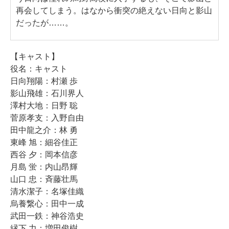
再会してしまう。はなから衝突の絶えない日向と影山
だったが……。
【キャスト】
役名：キャスト
日向翔陽：村瀬 歩
影山飛雄：石川界人
澤村大地：日野 聡
菅原孝支：入野自由
田中龍之介：林 勇
東峰 旭：細谷佳正
西谷 夕：岡本信彦
月島 蛍：内山昂輝
山口 忠：斉藤壮馬
清水潔子：名塚佳織
烏養繋心：田中一成
武田一鉄：神谷浩史
縁下 力：増田俊樹