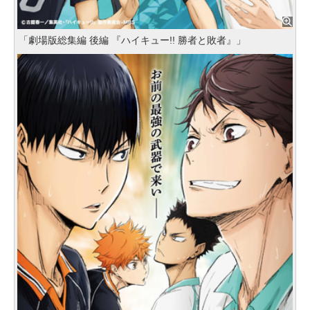
「劇場版総集編 後編 『ハイキュー!! 勝者と敗者』」