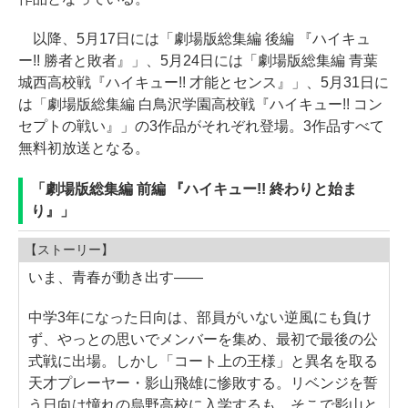
以降、5月17日には「劇場版総集編 後編 『ハイキュ
ー!! 勝者と敗者』」、5月24日には「劇場版総集編 青葉
城西高校戦『ハイキュー!! 才能とセンス』」、5月31日に
は「劇場版総集編 白鳥沢学園高校戦『ハイキュー!! コン
セプトの戦い』」の3作品がそれぞれ登場。3作品すべて
無料初放送となる。
「劇場版総集編 前編 『ハイキュー!! 終わりと始ま
り』」
【ストーリー】
いま、青春が動き出す――
中学3年になった日向は、部員がいない逆風にも負け
ず、やっとの思いでメンバーを集め、最初で最後の公
式戦に出場。しかし「コート上の王様」と異名を取る
天才プレーヤー・影山飛雄に惨敗する。リベンジを誓
う日向は憧れの烏野高校に入学するも、そこで影山と