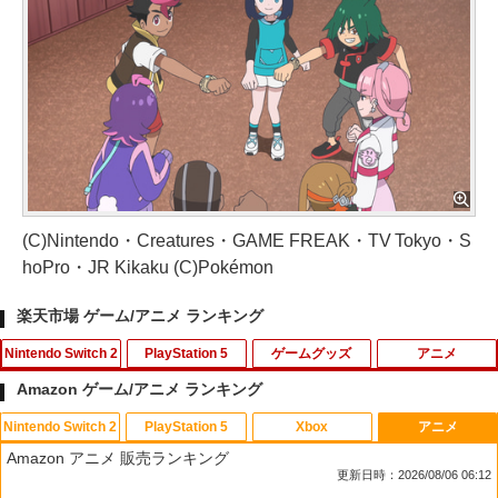
(C)Nintendo・Creatures・GAME FREAK・TV Tokyo・S
hoPro・JR Kikaku (C)Pokémon
楽天市場 ゲーム/アニメ ランキング
Nintendo Switch 2
PlayStation 5
ゲームグッズ
アニメ
Amazon ゲーム/アニメ ランキング
Nintendo Switch 2
PlayStation 5
Xbox
アニメ
[Switch 2] スプラトゥーン レイダース
【SONYライセンス商品】DualSense?
NewスーパーマリオブラザーズWii ノコ
【中古】ズートピア MovieNEX [DVDの
1
1
1
1
Amazon アニメ 販売ランキング
（ダウンロード版）※4,800ポイントま
ワイヤレスコントローラー専用 充電USB
ノコエアホッケー
み]
更新日時：2026/08/06 06:12
でご利用可 ■
ケーブル for PlayStationR5 3mロング