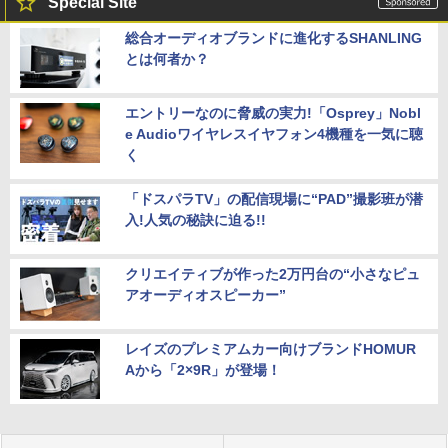
Special Site
総合オーディオブランドに進化するSHANLING
とは何者か？
エントリーなのに脅威の実力!「Osprey」Nobl
e Audioワイヤレスイヤフォン4機種を一気に聴
く
「ドスパラTV」の配信現場に“PAD”撮影班が潜
入!人気の秘訣に迫る!!
クリエイティブが作った2万円台の“小さなピュ
アオーディオスピーカー”
レイズのプレミアムカー向けブランドHOMUR
Aから「2×9R」が登場！