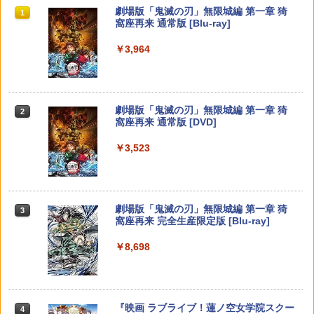
ケ
￥1,218
￥2,980
スプラトゥーン レイダース|オンライン
PlayStation 5 デジタル・エディション
Xbox プリペイドカード 10,000円 デジ
劇場版「鬼滅の刃」無限城編 第一章 猗
1
1
1
1
￥6,480
コード版
日本語専用 Console Language: Japan
タルコード 【旧 Xbox ギフトカード】
窩座再来 通常版 [Blu-ray]
￥1,753
ese only (CFI-2200B01)
[オンラインコード]
￥5,832
￥3,964
【中古】レイトン ミステリージャーニー
2
￥55,000
￥10,000
【中古】【未使用品】ズートピア2 [DVD
【店内全品P10倍 8/4〜要エントリー】
カトリーエイルと大富豪の陰謀DX - Swit
2
2
のみ]
【中古】[Switch2] ぽこ あ ポケモン(20
SALE プロフリーク チーキー フリーク2
ch
2
260305)
限定クリアカラー PRO FREAK Cheeky
モデル V2 PS5 PS4 NS pro凹型 FPS 無
￥3,480
￥2,409
スプラトゥーン レイダース -Switch2
劇場版「鬼滅の刃」無限城編 第一章 猗
Beast of Reincarnation -PS5 【特典】
Xbox プリペイドカード 3,000円 デジタ
2
2
段階高さ調節 profreek PS4 PS5 ninten
2
2
￥6,580
窩座再来 通常版 [DVD]
プロダクトコード 封入
ルコード 【旧 Xbox ギフトカード】 [オ
do switchプロコン対応【定形外郵便の
ンラインコード]
￥6,455
み送料無料】しまリス堂※箱壊れによる
￥3,523
返品交換はお受けできません
￥7,286
モンスターボールケース ポケモンgo Plu
3
￥3,000
JUNK WORLD(通常版)【Blu-ray】 [ 松
3
任天堂 【Switch2】スプラトゥーン レイ
s 多機能保護ケース プラス用ケース 保護
3
￥2,490
岡草子 ]
ダース [BEE-P-AADLA NSW2 スプラト
ケース 収納ボック スポークボール用ポ
ゥ-ン レイダ-ス]
ータブルケース
￥5,271
Nintendo Switch 2(日本語・国内専用)
劇場版「鬼滅の刃」無限城編 第一章 猗
【純正品】ディスクドライブ(CFI-ZDD1
3
3
Xbox プリペイドカード 1,000円 デジタ
3
3
￥6,740
￥1,680
窩座再来 完全生産限定版 [Blu-ray]
J) PlayStation 5
ルコード 【旧 Xbox ギフトカード】 [オ
ソニー・インタラクティブエンタテイン
3
￥55,095
ンラインコード]
メント スティックモジュール（DualSen
￥8,698
￥11,849
se Edge(TM) ワイヤレスコントローラー
用） [CFI-ZSM1G PS5 デュアルセンス
銀河特急 ミルキー☆サブウェイ(特装限
￥1,000
4
【08/11発売★予約】[メール便OK]【新
【全品ポイント10倍！要エントリー】
4
4
エッジ スティックモジュール]
定版)【Blu-ray】 [ 寺澤百花 ]
品】【NS2】The Elder Scrolls IV: Obli
【期間限定セール】HORI HORI HORIド
vion Remastered - Deluxe Edition[予
ラゴンクエストホリパッドforWindows
￥2,679
【純正品】DualSense ワイヤレスコン
￥7,480
ニンテンドープリペイド番号 9000円|オ
4
約品]
PC【中古】
4
『映画 ラブライブ！蓮ノ空女学院スクー
4
トローラー ミッドナイト ブラック(CFI-
【純正品】Xbox ワイヤレス コントロー
ンラインコード版
4