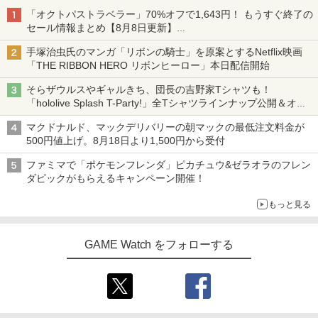
「オクトパストラベラー」70%オフで1,643円！ もうすぐ終了の
セール情報まとめ【8月8日更新】
ニンテンドーeショップでは「大神 絶景版」が67%オフで990円
手塚治虫氏のマンガ「リボンの騎士」を原案とするNetflix映画
「THE RIBBON HERO リボンヒーロー」本日配信開始
そらザウルスやギャルきち、団長の吉野家Tシャツも！
「hololive Splash T-Party!」全Tシャツラインナップ公開＆オン
ライン販売開始
マクドナルド、マックデリバリーの朝マックの最低注文料金が
500円値上げ。8月18日より1,500円から受付
ファミマで「ポケモンフレンダ」ピカチュウ&ゼラオラのフレン
ダピックがもらえるキャンペーン開催！
もっと見る
GAME Watch をフォローする