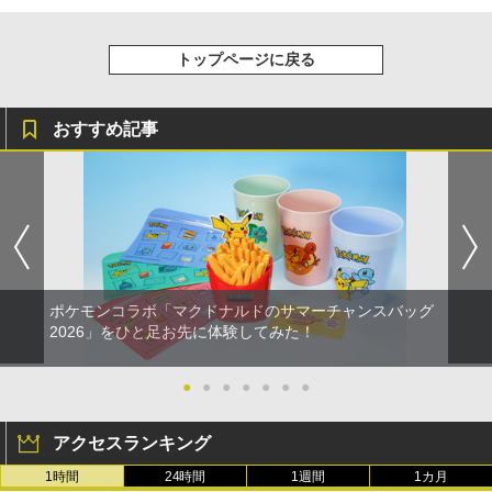
トップページに戻る
おすすめ記事
ポケモンコラボ「マクドナルドのサマーチャンスバッグ
2026」をひと足お先に体験してみた！
●
●
●
●
●
●
●
アクセスランキング
1時間
24時間
1週間
1カ月