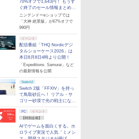
70%オフで1,643円！ もうす
ぐ終了のセール情報まとめ
【8月8日更新】
ニンテンドーeショップでは
「大神 絶景版」が67%オフで
990円
イベント
配信番組「THQ Nordicデジ
タルショーケース2026」は
本日8月8日4時より公開！
「Expeditions: Samurai」など
の最新情報を公開
Switch2
Switch 2版「FFXIV」を持っ
て鳥取砂丘へ！ リアル・サ
ゴリー砂漠で光の戦士になっ
てみた
PC
イベント
【特別企画】
AIでゲームを面白くする。ホ
ロライブ実況で人気「ミメシ
ス」開発スタジオが掲げ