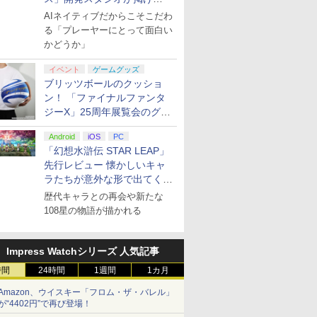
る“AI活用の信念”とは？【講
AIネイティブだからこそこだわ
演レポート】
る「プレーヤーにとって面白い
かどうか」
イベント
ゲームグッズ
ブリッツボールのクッショ
ン！ 「ファイナルファンタ
ジーX」25周年展覧会のグッ
ズ情報が公開
Android
iOS
PC
「幻想水滸伝 STAR LEAP」
先行レビュー 懐かしいキャ
ラたちが意外な形で出てくる
シリーズ完全新作！
歴代キャラとの再会や新たな
108星の物語が描かれる
Impress Watchシリーズ 人気記事
時間
24時間
1週間
1カ月
Amazon、ウイスキー「フロム・ザ・バレル」
が“4402円”で再び登場！