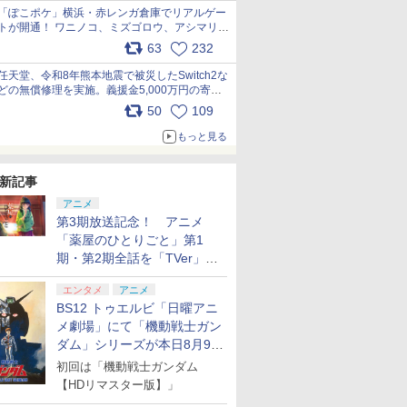
「ぽこポケ」横浜・赤レンガ倉庫でリアルゲー
トが開通！ ワニノコ、ミズゴロウ、アシマリ登
場シーンをレポート pic.x.com/LDgEByVl6D
63
232
任天堂、令和8年熊本地震で被災したSwitch2な
どの無償修理を実施。義援金5,000万円の寄付
も発表 pic.x.com/BAYsMfUfUC
50
109
もっと見る
新記事
アニメ
第3期放送記念！ アニメ
「薬屋のひとりごと」第1
期・第2期全話を「TVer」に
て期間限定で順次無料配信開
エンタメ
アニメ
始
BS12 トゥエルビ「日曜アニ
メ劇場」にて「機動戦士ガン
ダム」シリーズが本日8月9日
から8週連続で放送
初回は「機動戦士ガンダム
【HDリマスター版】」