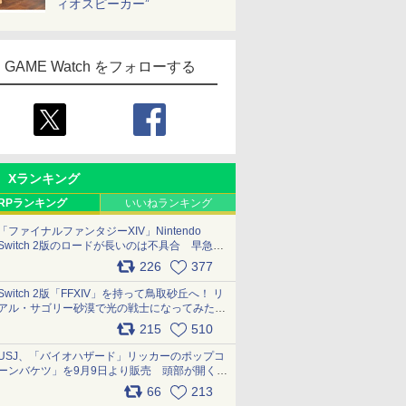
ィオスピーカー”
GAME Watch をフォローする
Xランキング
RPランキング
いいねランキング
「ファイナルファンタジーXIV」Nintendo
Switch 2版のロードが長いのは不具合 早急に
アップデートできるよう対応中
226
377
pic.x.com/s9S3nRCAGa
Switch 2版「FFXIV」を持って鳥取砂丘へ！ リ
アル・サゴリー砂漠で光の戦士になってみた
pic.x.com/qyOfL2uv1n
215
510
USJ、「バイオハザード」リッカーのポップコ
ーンバケツ」を9月9日より販売 頭部が開く仕
組み。味は恐怖を堪のう「味噌フレーバー」
66
213
pic.x.com/81MuXGahVM