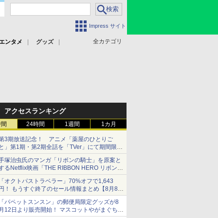
Impress サイト
全カテゴリ
エンタメ
グッズ
アクセスランキング
時間
24時間
1週間
1カ月
第3期放送記念！ アニメ「薬屋のひとりご
と」第1期・第2期全話を「TVer」にて期間限定
で順次無料配信開始
手塚治虫氏のマンガ「リボンの騎士」を原案と
するNetflix映画「THE RIBBON HERO リボンヒ
ーロー」本日配信開始
「オクトパストラベラー」70%オフで1,643
円！ もうすぐ終了のセール情報まとめ【8月8日
更新】
「パペットスンスン」の郵便局限定グッズが8
ニンテンドーeショップでは「大神 絶景版」が
月12日より販売開始！ マスコットやがまぐち、
67%オフで990円
レターセットなどが登場