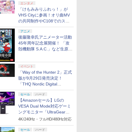
エンタメ
「けもみみりふれっ！」が
VHS Cityに参画！オリ曲MV
の共同制作やC108でのスペ
シャルコラボ広告を掲出
アニメ
後藤隆幸氏アニメーター活動
45年周年記念展開催！ 「攻
殻機動隊 S.A.C.」など生原
画、総作画監督修正が展示
イベント
「Way of the Hunter 2」正式
版が9月29日発売決定！
「THQ Nordic Digital
Showcase 2026」まとめ
セール
ハード
【Amazonセール】LGの
VESA Dual Mode対応ゲーミ
ングモニター「UltraGear
27G850A-B」がお買い得！
4K/240Hz・フルHD/480Hz対応
セール
ハード