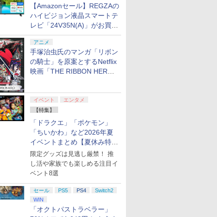
【Amazonセール】REGZAの
ハイビジョン液晶スマートテ
レビ「24V35N(A)」がお買い
得！
アニメ
手塚治虫氏のマンガ「リボン
の騎士」を原案とするNetflix
映画「THE RIBBON HERO
リボンヒーロー」本日配信開
始
イベント
エンタメ
【特集】
「ドラクエ」「ポケモン」
「ちいかわ」など2026年夏
イベントまとめ【夏休み特
集】
限定グッズは見逃し厳禁！ 推
し活や家族でも楽しめる注目イ
ベント8選
セール
PS5
PS4
Switch2
WIN
「オクトパストラベラー」