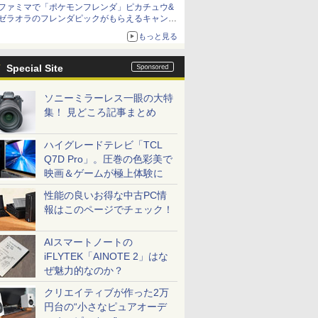
ファミマで「ポケモンフレンダ」ピカチュウ&
ゼラオラのフレンダピックがもらえるキャンペ
ーン開催！
もっと見る
Special Site
ソニーミラーレス一眼の大特
集！ 見どころ記事まとめ
ハイグレードテレビ「TCL
Q7D Pro」。圧巻の色彩美で
映画＆ゲームが極上体験に
性能の良いお得な中古PC情
報はこのページでチェック！
AIスマートノートの
iFLYTEK「AINOTE 2」はな
ぜ魅力的なのか？
クリエイティブが作った2万
円台の“小さなピュアオーデ