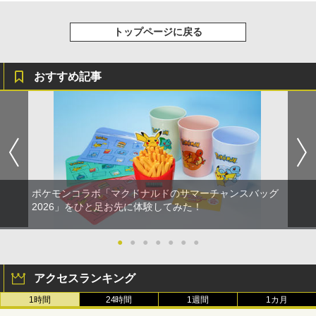
トップページに戻る
おすすめ記事
ポケモンコラボ「マクドナルドのサマーチャンスバッグ
2026」をひと足お先に体験してみた！
●
●
●
●
●
●
●
アクセスランキング
1時間
24時間
1週間
1カ月