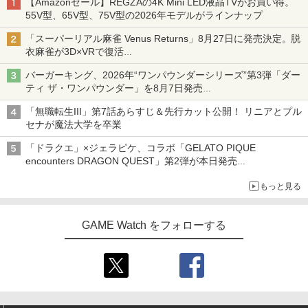
【Amazonセール】REGZAの4K Mini LED液晶TVがお買い得。
55V型、65V型、75V型の2026年モデルがラインナップ
「スーパーリアル麻雀 Venus Returns」8月27日に発売決定。脱
衣麻雀が3D×VRで復活
発売から2週間は20%オフになるセールが実施
バーガーキング、2026年“ワンパウンダーシリーズ”第3弾「ダー
ティ ザ・ワンパウンダー」を8月7日発売
「特製ガーリックマヨソース」を使用した超大型チーズバーガー
「無職転生III」第7話あらすじ＆先行カット公開！ リニアとプル
セナが魔法大学を卒業
「ドラクエ」×ジェラピケ、コラボ「GELATO PIQUE
encounters DRAGON QUEST」第2弾が本日発売
アイスカップに入ったスライムやわたぼう、ベビーサタンなどが
もっと見る
オリジナルアートで登場
GAME Watch をフォローする