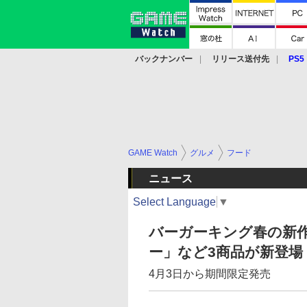
バックナンバー
リリース送付先
PS5
モバイル
eスポーツ
クラウド
PS
GAME Watch
グルメ
フード
ニュース
Select Language
▼
バーガーキング春の新作
ー」など3商品が新登場
4月3日から期間限定発売