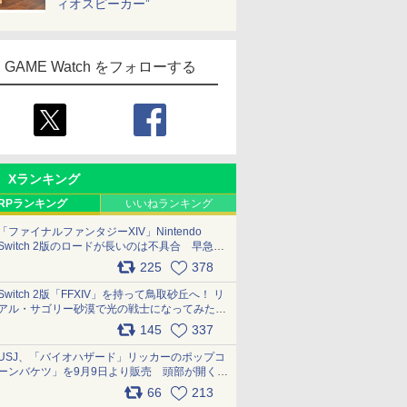
ィオスピーカー”
GAME Watch をフォローする
Xランキング
RPランキング
いいねランキング
「ファイナルファンタジーXIV」Nintendo
Switch 2版のロードが長いのは不具合 早急に
アップデートできるよう対応中
225
378
pic.x.com/s9S3nRCAGa
Switch 2版「FFXIV」を持って鳥取砂丘へ！ リ
アル・サゴリー砂漠で光の戦士になってみた
pic.x.com/qyOfL2uv1n
145
337
USJ、「バイオハザード」リッカーのポップコ
ーンバケツ」を9月9日より販売 頭部が開く仕
組み。味は恐怖を堪のう「味噌フレーバー」
66
213
pic.x.com/81MuXGahVM