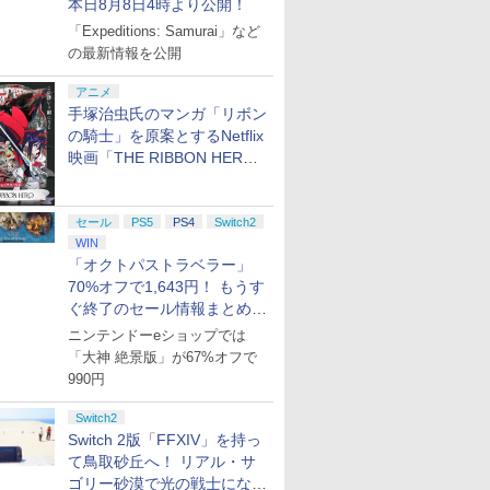
本日8月8日4時より公開！
「Expeditions: Samurai」など
の最新情報を公開
アニメ
手塚治虫氏のマンガ「リボン
の騎士」を原案とするNetflix
映画「THE RIBBON HERO
リボンヒーロー」本日配信開
始
セール
PS5
PS4
Switch2
WIN
「オクトパストラベラー」
70%オフで1,643円！ もうす
ぐ終了のセール情報まとめ
【8月8日更新】
ニンテンドーeショップでは
「大神 絶景版」が67%オフで
990円
Switch2
Switch 2版「FFXIV」を持っ
て鳥取砂丘へ！ リアル・サ
ゴリー砂漠で光の戦士になっ