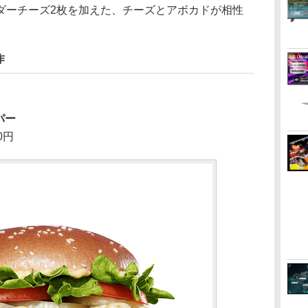
ダーチーズ2枚を加えた、チーズとアボカドが相性
作
パー
0円