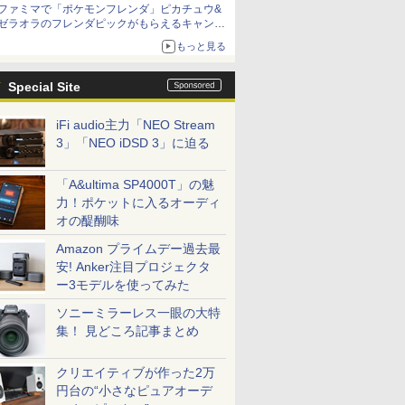
ファミマで「ポケモンフレンダ」ピカチュウ&
ゼラオラのフレンダピックがもらえるキャンペ
ーン開催！
もっと見る
Special Site
iFi audio主力「NEO Stream
3」「NEO iDSD 3」に迫る
「A&ultima SP4000T」の魅
力！ポケットに入るオーディ
オの醍醐味
Amazon プライムデー過去最
安! Anker注目プロジェクタ
ー3モデルを使ってみた
ソニーミラーレス一眼の大特
集！ 見どころ記事まとめ
クリエイティブが作った2万
円台の“小さなピュアオーデ