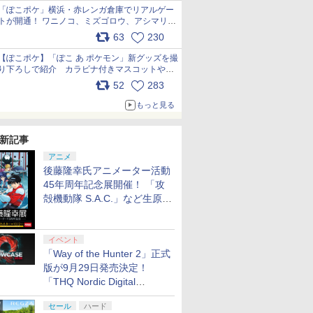
「ぽこポケ」横浜・赤レンガ倉庫でリアルゲー
トが開通！ ワニノコ、ミズゴロウ、アシマリ登
場シーンをレポート pic.x.com/LDgEByVl6D
63
230
【ぽこポケ】「ぽこ あ ポケモン」新グッズを撮
り下ろしで紹介 カラビナ付きマスコットやス
クエアポーチが仲間入り
52
283
pic.x.com/XmVAgBxaW5
もっと見る
新記事
アニメ
後藤隆幸氏アニメーター活動
45年周年記念展開催！ 「攻
殻機動隊 S.A.C.」など生原
画、総作画監督修正が展示
イベント
「Way of the Hunter 2」正式
版が9月29日発売決定！
「THQ Nordic Digital
Showcase 2026」まとめ
セール
ハード