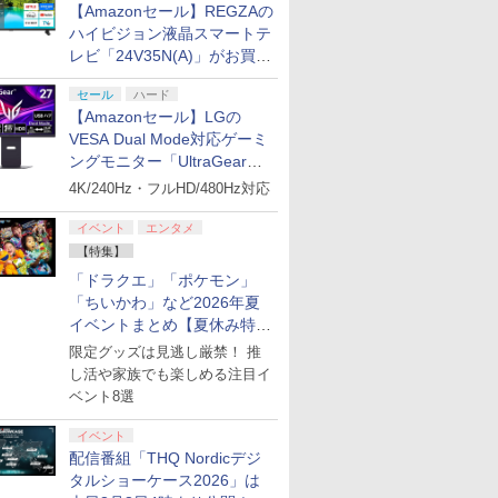
【Amazonセール】REGZAの
ハイビジョン液晶スマートテ
レビ「24V35N(A)」がお買い
得！
セール
ハード
【Amazonセール】LGの
VESA Dual Mode対応ゲーミ
ングモニター「UltraGear
27G850A-B」がお買い得！
4K/240Hz・フルHD/480Hz対応
イベント
エンタメ
【特集】
「ドラクエ」「ポケモン」
「ちいかわ」など2026年夏
イベントまとめ【夏休み特
集】
限定グッズは見逃し厳禁！ 推
し活や家族でも楽しめる注目イ
ベント8選
イベント
配信番組「THQ Nordicデジ
タルショーケース2026」は