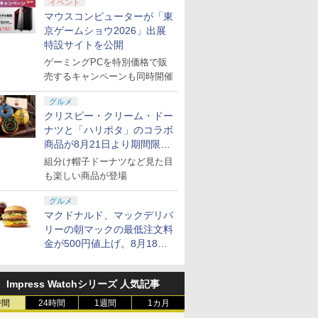
イベント
マウスコンピューターが「東
京ゲームショウ2026」出展
特設サイトを公開
ゲーミングPCを特別価格で販
売するキャンペーンも同時開催
グルメ
クリスピー・クリーム・ドー
ナツと「ハリポタ」のコラボ
商品が8月21日より期間限定
で発売
組分け帽子ドーナツなど見た目
も楽しい商品が登場
グルメ
マクドナルド、マックデリバ
リーの朝マックの最低注文料
金が500円値上げ。8月18日
より1,500円から受付
Impress Watchシリーズ 人気記事
時間
24時間
1週間
1カ月