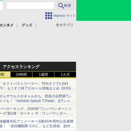
Impress サイト
全カテゴリ
エンタメ
グッズ
アクセスランキング
時間
24時間
1週間
1カ月
「オクトパストラベラー」70%オフで1,643
円！ もうすぐ終了のセール情報まとめ【8月8日
更新】
そらザウルスやギャルきち、団長の吉野家Tシ
ニンテンドーeショップでは「大神 絶景版」が
ャツも！「hololive Splash T-Party!」全Tシャツ
67%オフで990円
ラインナップ公開＆オンライン販売開始
バーガーキング、2026年“ワンパウンダーシリ
ーズ”第3弾「ダーティ ザ・ワンパウンダー」を
8月7日発売
後藤隆幸氏アニメーター活動45年周年記念展開
「特製ガーリックマヨソース」を使用した超大
催！ 「攻殻機動隊 S.A.C.」など生原画、総作画
型チーズバーガー
監督修正が展示