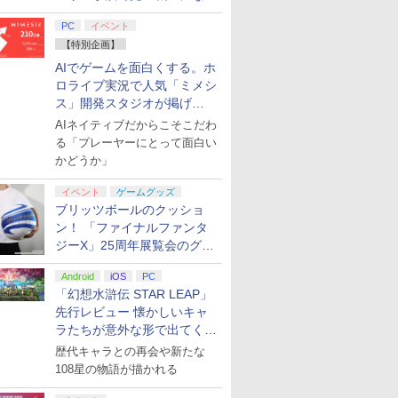
てみた
PC
イベント
【特別企画】
AIでゲームを面白くする。ホ
ロライブ実況で人気「ミメシ
ス」開発スタジオが掲げ
る“AI活用の信念”とは？【講
AIネイティブだからこそこだわ
演レポート】
る「プレーヤーにとって面白い
かどうか」
イベント
ゲームグッズ
ブリッツボールのクッショ
ン！ 「ファイナルファンタ
ジーX」25周年展覧会のグッ
ズ情報が公開
Android
iOS
PC
「幻想水滸伝 STAR LEAP」
先行レビュー 懐かしいキャ
ラたちが意外な形で出てくる
シリーズ完全新作！
歴代キャラとの再会や新たな
108星の物語が描かれる