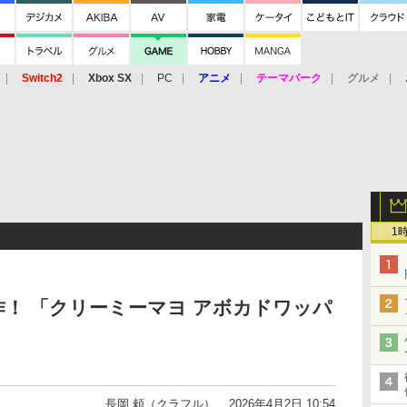
Switch2
Xbox SX
PC
アニメ
テーマパーク
グルメ
 Vita
3DS
アーケード
VR
1
！ 「クリーミーマヨ アボカドワッパ
長岡 頼（クラフル）
2026年4月2日 10:54