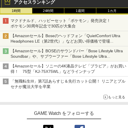
アクセスランキング
1時間
24時間
1週間
1カ月
マクドナルド、ハッピーセット「ポケモン」発売決定！
ポケモン30周年記念で30匹が大集合
【Amazonセール】Boseのヘッドフォン「QuietComfort Ultra
Headphones LE（第2世代）」などお買い得価格で登場
イマーシブオーディオで臨場感ある音楽体験が楽しめる
【Amazonセール】BOSEのサウンドバー「Bose Lifestyle Ultra
Soundbar」や、サブウーファー「Bose Lifestyle Ultra
Subwoofer」などお買い得！
【Amazonセール】ソニーの4K液晶テレビ「ブラビア」がお買い
得！ 75型「KJ-75X75WL」などラインナップ
「無職転生III」第7話あらすじ＆先行カット公開！ リニアとプル
セナが魔法大学を卒業
もっと見る
GAME Watch をフォローする