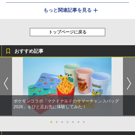
もっと関連記事を見る
トップページに戻る
おすすめ記事
ポケモンコラボ「マクドナルドのサマーチャンスバッグ
2026」をひと足お先に体験してみた！
●
●
●
●
●
●
●