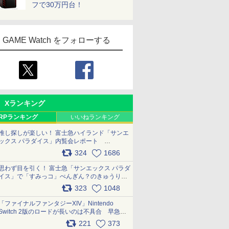
フで30万円台！
GAME Watch をフォローする
Xランキング
RPランキング
いいねランキング
推し探しが楽しい！ 富士急ハイランド「サンエ
ックス パラダイス」内覧会レポート
pic.x.com/p718c0QB0k
324
1686
思わず目を引く！ 富士急「サンエックス パラダ
イス」で「すみっコ」ぺんぎん？のきゅうりド
ッグを食べてみた イラストそのままのメニュ
323
1048
ー化に挑戦。これが意外にもおいしい
pic.x.com/Kgl04hZaeg
「ファイナルファンタジーXIV」Nintendo
Switch 2版のロードが長いのは不具合 早急に
アップデートできるよう対応中
221
373
pic.x.com/s9S3nRCAGa