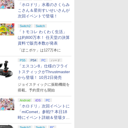
「ホロドリ」水着のさくらみ
こさん＆星街すいせいさんが
次回イベントで登場！
Switch2
Switch
「トモコレ わくわく生活」
は約800万本！ 任天堂の決算
資料で販売本数が発表
「ぽこポケ」は127万本に
PS5
PS4
PC
ハード
「エスコン8」仕様のフライ
トスティックがThrustmaster
から登場！ 10月2日発売
ジョイスティックに振動機能を
搭載。予約受付も開始
Android
iOS
PC
「ホロドリ」次回イベントに
「miComet」参戦!? 本日18
時にイベント詳細＆登場タレ
ント公開
Switch2
Switch
PC