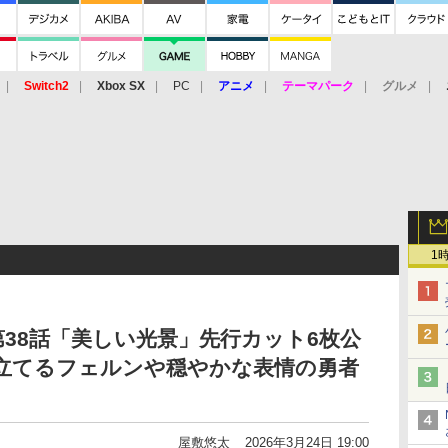
Switch2
Xbox SX
PC
アニメ
テーマパーク
グルメ
 Vita
3DS
アーケード
VR
1
38話「美しい光景」先行カット6枚公
を立てるフェルンや穏やかな表情の勇者
屋敷悠太
2026年3月24日 19:00