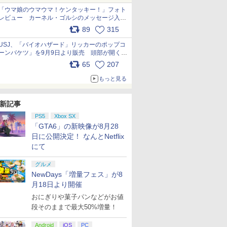
「ウマ娘のウマウマ！ケンタッキー！」フォト
レビュー カーネル・ゴルシのメッセージ入り
パッケージや描き下ろしトレカなどが登場
89
315
pic.x.com/PjnkR9vkXl
USJ、「バイオハザード」リッカーのポップコ
ーンバケツ」を9月9日より販売 頭部が開く仕
組み。味は恐怖を堪のう「味噌フレーバー」
65
207
pic.x.com/81MuXGahVM
もっと見る
新記事
PS5
Xbox SX
「GTA6」の新映像が8月28
日に公開決定！ なんとNetflix
にて
グルメ
NewDays「増量フェス」が8
月18日より開催
おにぎりや菓子パンなどがお値
段そのままで最大50%増量！
Android
iOS
PC