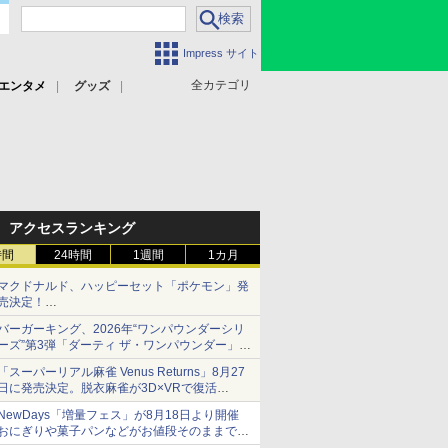
Impress サイト
全カテゴリ
エンタメ
グッズ
アクセスランキング
時間
24時間
1週間
1カ月
マクドナルド、ハッピーセット「ポケモン」発
売決定！
ポケモン30周年記念で30匹が大集合
バーガーキング、2026年“ワンパウンダーシリ
ーズ”第3弾「ダーティ ザ・ワンパウンダー」を
8月7日発売
「スーパーリアル麻雀 Venus Returns」8月27
「特製ガーリックマヨソース」を使用した超大
日に発売決定。脱衣麻雀が3D×VRで復活
型チーズバーガー
発売から2週間は20%オフになるセールが実施
NewDays「増量フェス」が8月18日より開催
おにぎりや菓子パンなどがお値段そのままで最
大50%増量！