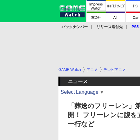
バックナンバー
リリース送付先
PS5
モバイル
eスポーツ
クラウド
PS
GAME Watch
アニメ
テレビアニメ
ニュース
Select Language
▼
「葬送のフリーレン」第
開！ フリーレンに腹
一行など