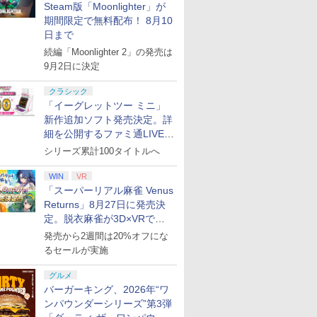
Steam版「Moonlighter」が
期間限定で無料配布！ 8月10
日まで
続編「Moonlighter 2」の発売は
9月2日に決定
クラシック
「イーグレットツー ミニ」
新作追加ソフト発売決定。詳
細を公開するファミ通LIVEが
8月27日20時から配信
シリーズ累計100タイトルへ
WIN
VR
「スーパーリアル麻雀 Venus
Returns」8月27日に発売決
定。脱衣麻雀が3D×VRで復
活
発売から2週間は20%オフにな
るセールが実施
グルメ
バーガーキング、2026年“ワ
ンパウンダーシリーズ”第3弾