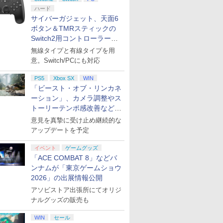
ハード
サイバーガジェット、天面6
ボタン＆TMRスティックの
Switch2用コントローラーを9
月下旬発売！
無線タイプと有線タイプを用
意。Switch/PCにも対応
PS5
Xbox SX
WIN
「ビースト・オブ・リンカネ
ーション」、カメラ調整やス
トーリーテンポ感改善などの
アプデを1週間以内に実施
意見を真摯に受け止め継続的な
アップデートを予定
イベント
ゲームグッズ
「ACE COMBAT 8」などバ
ンナムが「東京ゲームショウ
2026」の出展情報公開
アソビストア出張所にてオリジ
ナルグッズの販売も
WIN
セール