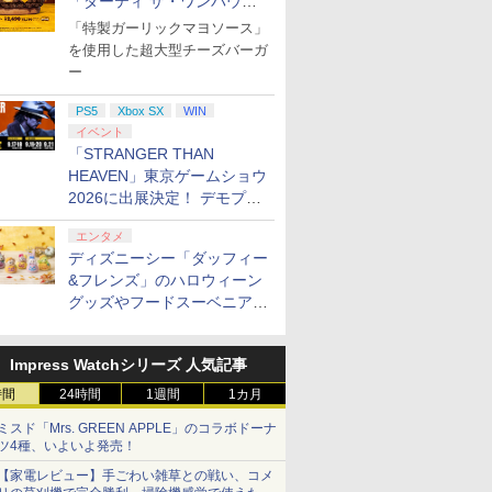
「ダーティ ザ・ワンパウン
ダー」を8月7日発売
「特製ガーリックマヨソース」
を使用した超大型チーズバーガ
ー
PS5
Xbox SX
WIN
イベント
「STRANGER THAN
HEAVEN」東京ゲームショウ
2026に出展決定！ デモプレ
イや体験型展示も
エンタメ
ディズニーシー「ダッフィー
&フレンズ」のハロウィーン
グッズやフードスーベニアが
8月25日より発売
Impress Watchシリーズ 人気記事
時間
24時間
1週間
1カ月
ミスド「Mrs. GREEN APPLE」のコラボドーナ
ツ4種、いよいよ発売！
【家電レビュー】手ごわい雑草との戦い、コメ