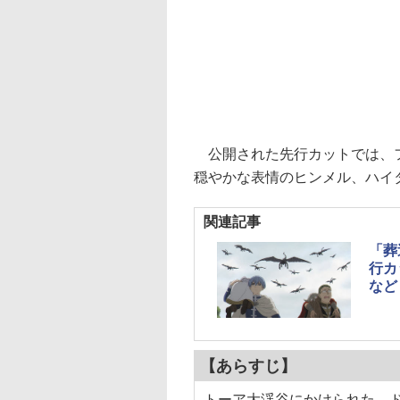
公開された先行カットでは、フ
穏やかな表情のヒンメル、ハイ
関連記事
「葬
行カ
など
【あらすじ】
トーア大渓谷にかけられた、ド