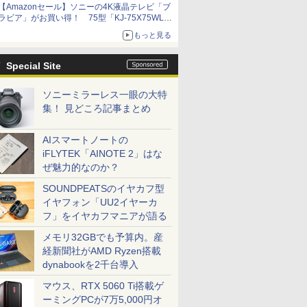
【Amazonセール】ソニーの4K液晶テレビ「ブ
ラビア」がお買い得！ 75型「KJ-75X75WL」
などラインナップ
もっと見る
Special Site
ソニーミラーレス一眼の大特
集！ 見どころ記事まとめ
AIスマートノートの
iFLYTEK「AINOTE 2」はな
ぜ魅力的なのか？
SOUNDPEATSのイヤカフ型
イヤフォン「UU2イヤーカ
フ」をイヤカフマニアが語る
メモリ32GBでも予算内。産
経新聞社がAMD Ryzen搭載
dynabookを2千台導入
マウス、RTX 5060 Ti搭載ゲ
ーミングPCが7万5,000円オ