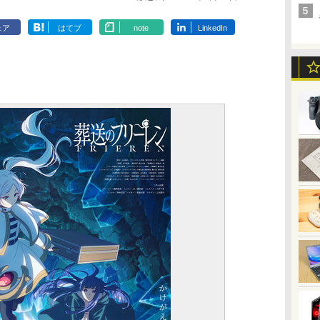
ェア
はてブ
note
LinkedIn
】