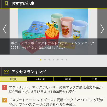
おすすめ記事
ポケモンコラボ「マクドナルドのサマーチャンスバッグ
2026」をひと足お先に体験してみた！
●
●
●
●
●
●
●
アクセスランキング
1時間
24時間
1週間
1カ月
マクドナルド、マックデリバリーの朝マックの最低注文料金が
500円値上げ。8月18日より1,500円から受付
「スプラトゥーン レイダース」更新データ「Ver.1.1.1」が配信
開始。ブキやステージに関する不具合を修正