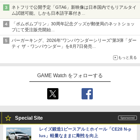
ネトフリで公開予定「GTA6」新映像は日本国内でもリアルタイ
ム試聴可能。しかも日本語字幕付き
Netflixから公式回答あり
「ポムポムプリン」30周年記念グッズが郵便局のネットショッ
プにて受注販売開始
「おもちもちもちクッション」など今年だけの限定商品が登場
バーガーキング、2026年“ワンパウンダーシリーズ”第3弾「ダー
ティ ザ・ワンパウンダー」を8月7日発売
「特製ガーリックマヨソース」を使用した超大型チーズバーガー
もっと見る
GAME Watch をフォローする
Special Site
レイズ鍛造1ピースアルミホイール「CE28 N-p
lus」軽量なままに剛性を向上