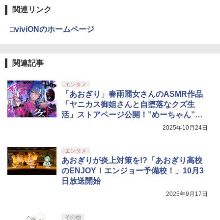
ラー (カーボンブラック)
ート)の亡霊/アニメーション[Blu-ray]
関連リンク
Nintendo Switch 2(日本語・国内専用)
【Amazon.co.jp限定】劇場版モノノ怪
【純正品】ディスクドライブ(CFI-ZDD1
3
3
3
【返品種別A】
第三章 蛇神 (Amazon.co.jp限定オリジ
J) PlayStation 5
￥8,020
ナル三方背収納ケース付きコレクション)
￥55,491
□viviONのホームページ
￥2,838
(オリジナル特典:オリジナル巾着＋メー
￥11,849
カー特典:【坤と離】二振りの剣、十翼よ
り来たる！スタジオ描き下ろしイラスト
【純正品】Xbox 充電式バッテリー + US
4
ボード付) [Blu-ray]
関連記事
B-C ケーブル
【中古】 うる星やつら2 ビューティフ
4
【純正品】DualSense ワイヤレスコン
ニンテンドープリペイド番号 9000円|オ
4
ル・ドリーマー デジタルリマスター版 B
4
￥10,780
トローラー ミッドナイト ブラック(CFI-
ンラインコード版
lu-ray / 東宝 [Blu-ray]【ネコポス発送】
￥2,618
エンタメ
ZCT2J01)
「あおぎり」春雨麗女さんのASMR作品
￥9,000
￥3,870
「ヤニカス御姐さんと自堕落なクズ生
￥10,737
劇場版「鬼滅の刃」無限城編 第一章 猗
活」ストアページ公開！”めーちゃん”と
4
窩座再来 完全生産限定版 [Blu-ray]
ドロ甘共同生活
【国内正規品】Thrustmaster スラスト
2025年10月24日
5
マスター TH8S シフター - PC、PS4、P
ニンテンドープリペイド番号 5000円|オ
パプリカ【Blu-ray】 [ 筒井康隆 ]
5
5
￥8,698
【純正品】DualSense ワイヤレスコン
S5、PS5 Pro、Xbox One、Xbox Serie
ンラインコード版
5
トローラー(CFI-ZCT2J)
s X|S 対応の高精度 H パターン シフター
エンタメ
￥3,954
あおぎりが炎上対策を!?「あおぎり高校
￥5,000
￥10,737
￥14,141
のENJOY！エンジョー予備校！」10月3
日放送開始
『映画 ラブライブ！蓮ノ空女学院スクー
5
ルアイドルクラブ Bloom Garden Part
2025年9月17日
y』Blu-ray（特装限定版）
￥8,589
その他