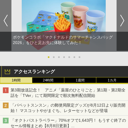
ポケモンコラボ「マクドナルドのサマーチャンスバッグ
2026」をひと足お先に体験してみた！
●
●
●
●
●
●
●
アクセスランキング
1時間
24時間
1週間
1カ月
第3期放送記念！ アニメ「薬屋のひとりごと」第1期・第2期全
話を「TVer」にて期間限定で順次無料配信開始
「パペットスンスン」の郵便局限定グッズが8月12日より販売開
始！ マスコットやがまぐち、レターセットなどが登場
「オクトパストラベラー」70%オフで1,643円！ もうすぐ終了の
セール情報まとめ【8月8日更新】