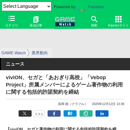
Powered by
Translate
カテゴリ
過去記事
検索
Impressサイト
GAME Watch
業界動向
ニュース
viviON、セガと「あおぎり高校」「Vebop
Project」所属メンバーによるゲーム著作物の利用
に関する包括的許諾契約を締結
長岡 頼（クラフル）
2025年12月12日 13:38
リスト
【viviON、セガと著作物の利用に関する包括的許諾契約を締