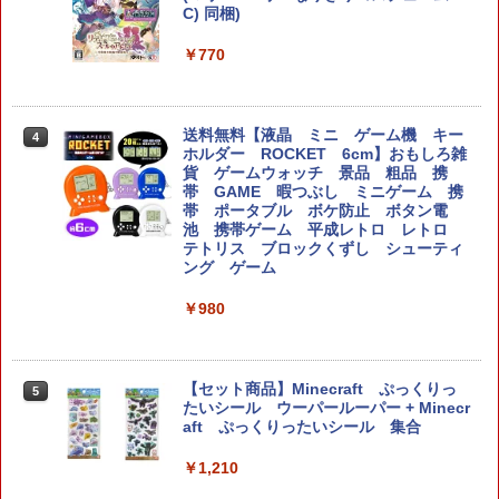
C) 同梱)
￥9,980
コナミデジタルエンタテインメント 【J
￥770
4
oshinオリジナル特典付】【PS5】SILE
NT HILL: Townfall [ELJM-30996 PS5
【ダイヤ・プラチナ会員様限定！エント
4
サイレントヒル タウンフォ-ル]
リーでポイント10倍！】【新品】任天堂
Nintendo Switch 2 Proコントローラー
送料無料【液晶 ミニ ゲーム機 キー
4
BEE-A-FSSKA
￥6,350
ホルダー ROCKET 6cm】おもしろ雑
貨 ゲームウォッチ 景品 粗品 携
帯 GAME 暇つぶし ミニゲーム 携
￥10,700
帯 ポータブル ボケ防止 ボタン電
池 携帯ゲーム 平成レトロ レトロ
スクウェア・エニックス ファイナルファ
5
テトリス ブロックくずし シューティ
ンタジー レゾナンス【PS5】 ELJM3096
ング ゲーム
4 [ELJM30964]
＼マラソンは特別価格／2026年版 GuliK
5
it TT Max コントローラー TMR switch2
￥980
スイッチ2 コントローラー Hyperlink2 B
￥6,510
luetooth 無線 有線 128マクロ マクロル
ープ Switch 2 スリープ解除 ワイヤレス
1000Hz 連射 PC Android ios 対応 ゲー
ムパッド 競技用 TTMax 送料無料
【セット商品】Minecraft ぷっくりっ
5
たいシール ウーパールーパー + Minecr
aft ぷっくりったいシール 集合
￥11,500
￥1,210