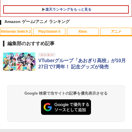
楽天ランキングをもっと見る
Amazon ゲーム/アニメ ランキング
Nintendo Switch 2
PlayStation 5
Xbox
アニメ
【特典】野生の島のロズ スペシャル・プ
1
ライス【Blu-ray】(パウ・パトロールお
編集部のおすすめ記事
風呂ポスター(A4サイズ)) [ クリス・サン
ダース ]
スプラトゥーン レイダース|オンライン
PlayStation 5 デジタル・エディション
【純正品】Xbox ワイヤレス コントロー
劇場版「鬼滅の刃」無限城編 第一章 猗
エンタメ
1
1
1
1
コード版
日本語専用 Console Language: Japan
ラー + USB-C® ケーブル
窩座再来 通常版 [Blu-ray]
VTuberグループ「あおぎり高校」が10月
￥1,336
ese only (CFI-2200B01)
27日で7周年！ 記念グッズが発売
￥5,832
￥8,300
￥3,982
￥55,000
【中古】インサイド・ヘッド MovieNEX
2
BD+DVDセット 【ブルーレイ】／エイミ
【純正品】Xbox ワイヤレス コントロー
ー・ポーラーブルーレイ／海外アニメ・
2
Google 検索で当サイトの記事を優先表示させる
スプラトゥーン レイダース -Switch2
劇場版「鬼滅の刃」無限城編 第一章 猗
Beast of Reincarnation -PS5 【特典】
ラー (ロボット ホワイト)
2
2
定番スタジオ
2
窩座再来 通常版 [DVD]
プロダクトコード 封入
￥6,447
￥7,681
￥1,771
￥3,523
￥7,286
【純正品】Xbox ワイヤレス コントロー
劇場版 名探偵コナン ベイカー街(ストリ
3
3