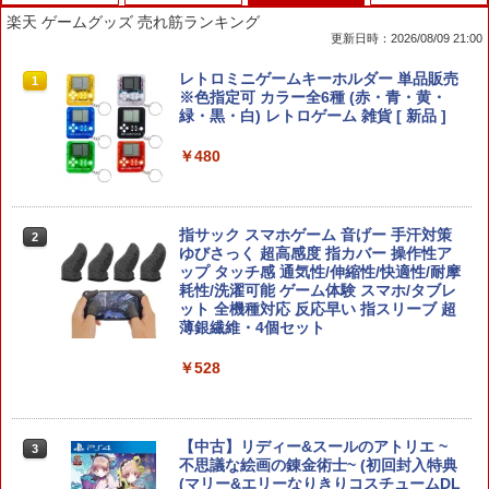
楽天 ゲームグッズ 売れ筋ランキング
更新日時：2026/08/09 21:00
KINGDOM HEARTS Collection [I~III]
【当店独自で＋P10倍★要エントリー】
レトロミニゲームキーホルダー 単品販売
1
1
1
【Switch2】 POT-P-ABU8A
【中古】[PS5] 仁王3 通常版 コーエーテ
※色指定可 カラー全6種 (赤・青・黄・
クモゲームス(20260206)
緑・黒・白) レトロゲーム 雑貨 [ 新品 ]
￥9,900
￥5,050
￥480
【特典】KINGDOM HEARTS Collectio
METAL GEAR SOLID : MASTER COLL
指サック スマホゲーム 音げー 手汗対策
2
2
2
n [I~III] Switch2版(【Switch2版購入封
ECTION Vol.2 【PS5】 VH012-J1
ゆびさっく 超高感度 指カバー 操作性ア
入特典】キーブレード「LONG NIGHT
ップ タッチ感 通気性/伸縮性/快適性/耐摩
(ロングナイト)」)
耗性/洗濯可能 ゲーム体験 スマホ/タブレ
￥5,610
ット 全機種対応 反応早い 指スリーブ 超
薄銀繊維・4個セット
￥9,900
￥528
GRANBLUE FANTASY: Relink - Endles
3
任天堂 【Switch2】Joy-Con 2 (L) ライ
s Ragnarok PS5版
3
トパープル/(R) ライトグリーン [BEE-A-
JABAB NSW2 ジョイコン2 パ-プルグリ-
【中古】リディー&スールのアトリエ ~
￥5,890
3
ン]
不思議な絵画の錬金術士~ (初回封入特典
(マリー&エリーなりきりコスチュームDL