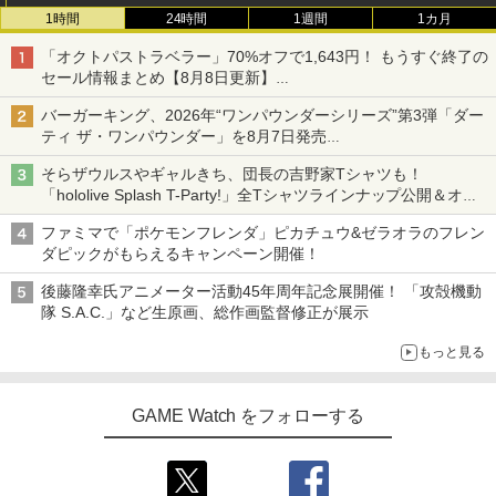
1時間
24時間
1週間
1カ月
「オクトパストラベラー」70%オフで1,643円！ もうすぐ終了の
セール情報まとめ【8月8日更新】
ニンテンドーeショップでは「大神 絶景版」が67%オフで990円
バーガーキング、2026年“ワンパウンダーシリーズ”第3弾「ダー
ティ ザ・ワンパウンダー」を8月7日発売
「特製ガーリックマヨソース」を使用した超大型チーズバーガー
そらザウルスやギャルきち、団長の吉野家Tシャツも！
「hololive Splash T-Party!」全Tシャツラインナップ公開＆オン
ライン販売開始
ファミマで「ポケモンフレンダ」ピカチュウ&ゼラオラのフレン
ダピックがもらえるキャンペーン開催！
後藤隆幸氏アニメーター活動45年周年記念展開催！ 「攻殻機動
隊 S.A.C.」など生原画、総作画監督修正が展示
もっと見る
GAME Watch をフォローする