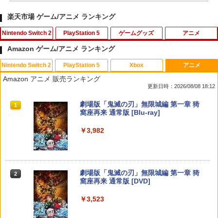
楽天市場 ゲーム/アニメ ランキング
Nintendo Switch 2
PlayStation 5
ゲームグッズ
アニメ
Amazon ゲーム/アニメ ランキング
Nintendo Switch 2
PlayStation 5
Xbox
アニメ
【ダイヤ・プラチナ会員様限定！エント
ゲームテック エイミングスティック Tor
【中古】ワールドサッカーウイニングイ
【通常版 Blu-ray/DVD】【場面写クリア
1
1
1
1
Amazon アニメ 販売ランキング
リーでポイント10倍！】【メール便発
nado LH [YF2430]
レブン10
カード3枚セット（竈門炭治郎、冨岡義
更新日時：2026/08/08 18:12
送】【新品】任天堂 Nintendo Switch 2
勇、猗窩座）】 劇場版「鬼滅の刃」無限
ゲームソフト スプラトゥーン レイダー
城編 第一章 猗窩座再来
￥820
￥583
スプラトゥーン レイダース|オンライン
PlayStation 5 デジタル・エディション
【純正品】Xbox ワイヤレス コントロー
劇場版「鬼滅の刃」無限城編 第一章 猗
ス
1
1
1
1
コード版
日本語専用 Console Language: Japan
ラー + USB-C® ケーブル
窩座再来 通常版 [Blu-ray]
￥7,450
ese only (CFI-2200B01)
￥6,750
￥5,832
￥8,300
￥3,982
￥55,000
【中古】PS5イースX −NORDICS−
【中古】ポケットモンスター サン - 3DS
2
2
新劇場版銀魂 -吉原大炎上ー (完全生産限
2
【当店独自で＋P10倍★要エントリー】
定版)【Blu-ray】 [ 杉田智和 ]
￥2,237
￥810
2
【純正品】Xbox ワイヤレス コントロー
【中古】[Switch2] ぽこ あ ポケモン(20
2
スプラトゥーン レイダース -Switch2
劇場版「鬼滅の刃」無限城編 第一章 猗
Beast of Reincarnation -PS5 【特典】
ラー (ロボット ホワイト)
2
2
260305)
2
￥7,722
窩座再来 通常版 [DVD]
プロダクトコード 封入
￥6,446
￥7,681
￥6,880
￥3,523
￥7,286
[Switch] Pokemon Champions + スタ
3
【ジャンボPACK】鬼エイム 指サック ゲ
3
ーターパック（ダウンロード版）※720
ーム スマホ ゲーミング FPS 音ゲー 荒野