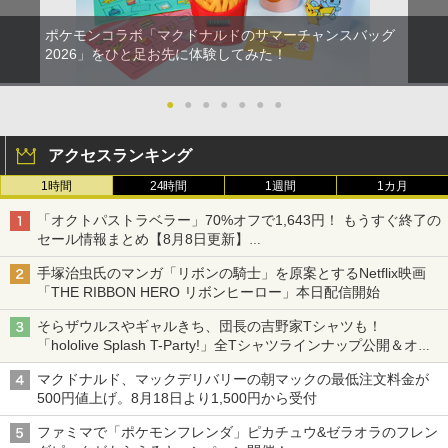
ポケモンコラボ「マクドナルドのサマーチャンスバッグ
2026」をひと足お先に体験してみた！
●
●
●
●
●
●
●
アクセスランキング
1時間
24時間
1週間
1カ月
「オクトパストラベラー」70%オフで1,643円！ もうすぐ終了の
セール情報まとめ【8月8日更新】
ニンテンドーeショップでは「大神 絶景版」が67%オフで990円
手塚治虫氏のマンガ「リボンの騎士」を原案とするNetflix映画
「THE RIBBON HERO リボンヒーロー」本日配信開始
そらザウルスやギャルきち、団長の吉野家Tシャツも！
「hololive Splash T-Party!」全Tシャツラインナップ公開＆オン
ライン販売開始
マクドナルド、マックデリバリーの朝マックの最低注文料金が
500円値上げ。8月18日より1,500円から受付
ファミマで「ポケモンフレンダ」ピカチュウ&ゼラオラのフレン