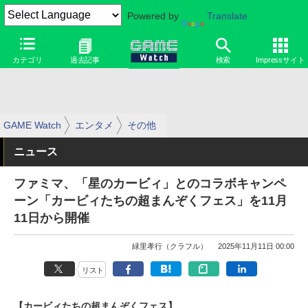
Powered by
Translate
カテゴリ
過去記事
検索
Impressサイト
GAME Watch
エンタメ
その他
ニュース
ファミマ、「星のカービィ」とのコラボキャンペ
ーン「カービィたちの超まんぞくフェス」を11月
11日から開催
緑里孝行（クラフル）
2025年11月11日 00:00
リスト
【カービィたちの超まんぞくフェス】