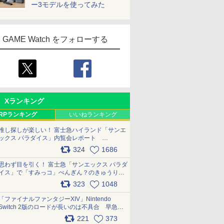
ー3モデルを使ってみた
GAME Watch をフォローする
Xランキング
RPランキング
いいねランキング
推し探しが楽しい！ 富士急ハイランド「サンエ
ックス パラダイス」内覧会レポート
pic.x.com/p718c0QB0k
324
1686
思わず目を引く！ 富士急「サンエックス パラダ
イス」で「すみっコ」ぺんぎん？のきゅうりド
ッグを食べてみた イラストそのままのメニュ
323
1048
ー化に挑戦。これが意外にもおいしい
pic.x.com/Kgl04hZaeg
「ファイナルファンタジーXIV」Nintendo
Switch 2版のロードが長いのは不具合 早急に
アップデートできるよう対応中
221
373
pic.x.com/s9S3nRCAGa