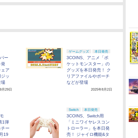
ゲームグッズ
本日発売
マパー
3COINS、アニメ「ポ
を発
ケットモンスター」の
チェア
グッズを本日発売！ ク
用ジッ
リアファイルやポーチ
登場
などが登場
年9月29日
2025年8月2日
Switch
本日発売
ケモ
3COINS、Switch用
第1弾
「ミニワイヤレスコン
モチー
トローラー」を本日発
月19
売！ ジャイロ機能&タ