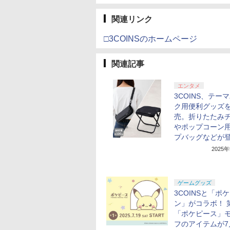
関連リンク
□3COINSのホームページ
関連記事
エンタメ
3COINS、テー
ク用便利グッズ
売。折りたたみ
やポップコーン
プバッグなどが
2025
ゲームグッズ
3COINSと「ポ
ン」がコラボ！ 
「ポケピース」
フのアイテムが7