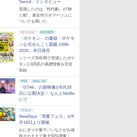
Sword」インタビュー
意識したのは「時代劇」の“静
と動”。過去作のオマージュに
ついても聞いた
エンタメ
本日発売
「ポケモン」の書籍「ポケモ
ン公式ぜんこく図鑑 1996-
2026」本日発売
シリーズ30年間で登場したポケ
モン1,025匹の基礎情報を完全
収録
PS5
Xbox SX
「GTA6」の新映像が8月28
日に公開決定！ なんとNetflix
にて
グルメ
NewDays「増量フェス」が8
月18日より開催
おにぎりや菓子パンなどがお値
段そのままで最大50%増量！