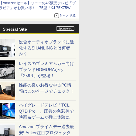
【Amazonセール】ソニーの4K液晶テレビ「ブ
ラビア」がお買い得！ 75型「KJ-75X75WL」
などラインナップ
もっと見る
Special Site
総合オーディオブランドに進
化するSHANLINGとは何者
か？
レイズのプレミアムカー向け
ブランドHOMURAから
「2×9R」が登場！
性能の良いお得な中古PC情
報はこのページでチェック！
ハイグレードテレビ「TCL
Q7D Pro」。圧巻の色彩美で
映画＆ゲームが極上体験に
Amazon プライムデー過去最
安! Anker注目プロジェクタ