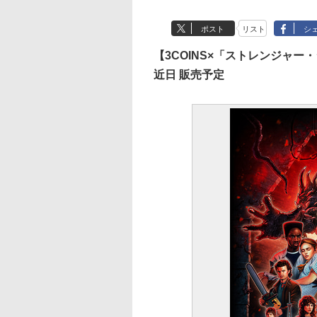
ポスト
リスト
シ
【3COINS×「ストレンジャー
近日 販売予定