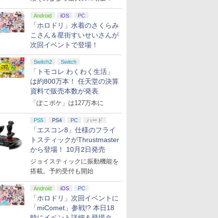
Android
iOS
PC
「ホロドリ」水着のさくらみ
こさん＆星街すいせいさんが
次回イベントで登場！
Switch2
Switch
「トモコレ わくわく生活」
は約800万本！ 任天堂の決算
資料で販売本数が発表
「ぽこポケ」は127万本に
PS5
PS4
PC
ハード
「エスコン8」仕様のフライ
トスティックがThrustmaster
から登場！ 10月2日発売
ジョイスティックに振動機能を
搭載。予約受付も開始
Android
iOS
PC
「ホロドリ」次回イベントに
「miComet」参戦!? 本日18
時にイベント詳細＆登場タレ