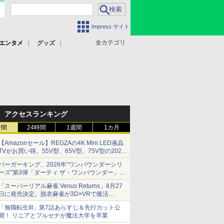
Impress サイト
全カテゴリ
エンタメ
グッズ
アクセスランキング
時間
24時間
1週間
1カ月
【Amazonセール】REGZAの4K Mini LED液晶
TVがお買い得。55V型、65V型、75V型の2026
年モデルがラインナップ
バーガーキング、2026年“ワンパウンダーシリ
ーズ”第3弾「ダーティ ザ・ワンパウンダー」を
8月7日発売
「スーパーリアル麻雀 Venus Returns」8月27
「特製ガーリックマヨソース」を使用した超大
日に発売決定。脱衣麻雀が3D×VRで復活
型チーズバーガー
発売から2週間は20%オフになるセールが実施
「無職転生III」第7話あらすじ＆先行カット公
開！ リニアとプルセナが魔法大学を卒業