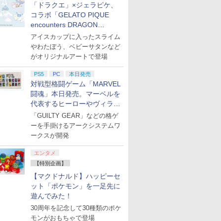
「ドラクエ」×ジェラピケ、
コラボ「GELATO PIQUE
encounters DRAGON
QUEST」第2弾が本日発売
アイスカップに入ったスライム
やわたぼう、ベビーサタンなど
がオリジナルアートで登場
PS5
PC
本日発売
対戦型格闘ゲーム「MARVEL
闘魂」本日発売。マーベルを
代表するヒーローやヴィラン
たちが登場
「GUILTY GEAR」などの格ゲ
ーを手掛けるアークシステムワ
ークスが開発
エンタメ
【特別企画】
【マクドナルド】ハッピーセ
ット「ポケモン」を一足先に
遊んでみた！
30周年を記念して30種類のポケ
モンがおもちゃで登場