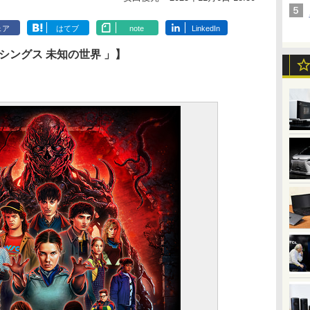
ェア
はてブ
note
LinkedIn
・シングス 未知の世界 」】