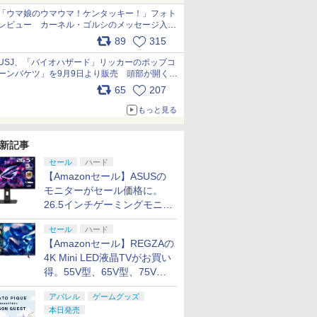
「ウマ娘のウマウマ！ケンタッキー！」フォト
レビュー カーネル・ゴルシのメッセージ入り
パッケージや描き下ろしトレカなどが登場
89
315
pic.x.com/PjnkR9vkXl
USJ、「バイオハザード」リッカーのポップコ
ーンバケツ」を9月9日より販売 頭部が開く仕
組み。味は恐怖を堪のう「味噌フレーバー」
65
207
pic.x.com/81MuXGahVM
もっと見る
新記事
セール
ハード
【Amazonセール】ASUSの
モニターがセール価格に。
26.5インチゲーミングモニタ
ー「ROG Strix OLED
セール
ハード
XG27ACDMS」限定モデルも
【Amazonセール】REGZAの
お買い得
4K Mini LED液晶TVがお買い
得。55V型、65V型、75V型
の2026年モデルがラインナ
アパレル
ゲームグッズ
ップ
本日発売