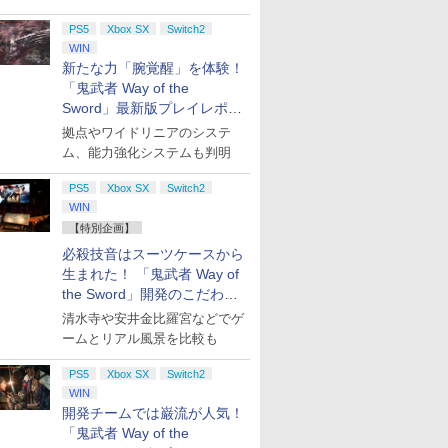
PS5
Xbox SX
Switch2
WIN
新たな力「腕覚醒」を体験！
「鬼武者 Way of the
Sword」最新版プレイレポー
ト
拠点やワイドリニアのシステ
ム、能力強化システムも判明
PS5
Xbox SX
Switch2
WIN
【特別企画】
必殺技音はスーツケースから
生まれた！ 「鬼武者 Way of
the Sword」開発のこだわり
を目撃！
清水寺や安井金比羅宮などでゲ
ームとリアル風景を比較も
PS5
Xbox SX
Switch2
WIN
開発チームでは巌流が人気！
「鬼武者 Way of the