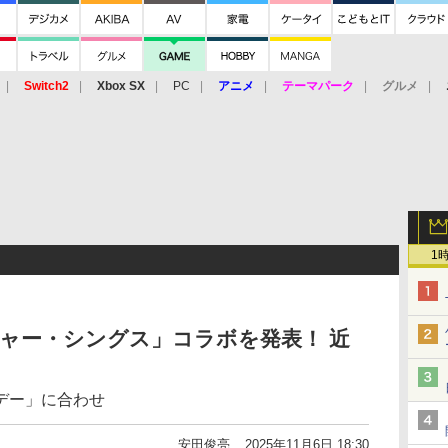
Switch2
Xbox SX
PC
アニメ
テーマパーク
グルメ
 Vita
3DS
アーケード
VR
1
ンジャー・シングス」コラボを発表！ 近
デー」に合わせ
安田俊亮
2025年11月6日 18:30