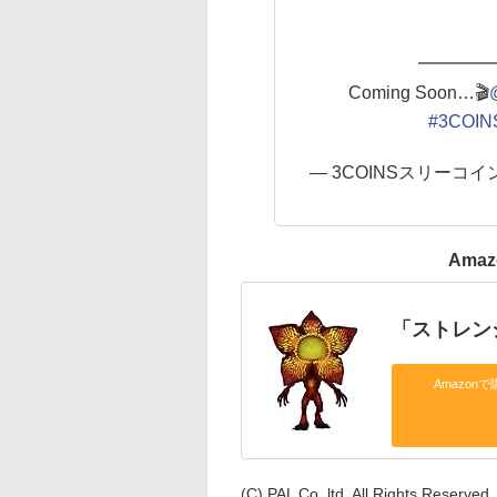
━━━━
Coming Soon…🎬
@
#3COIN
— 3COINSスリーコイン
Ama
「ストレン
Amazonで
(C) PAL Co.,ltd. All Rights Reserved.