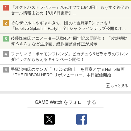
「オクトパストラベラー」70%オフで1,643円！ もうすぐ終了の
セール情報まとめ【8月8日更新】
ニンテンドーeショップでは「大神 絶景版」が67%オフで990円
そらザウルスやギャルきち、団長の吉野家Tシャツも！
「hololive Splash T-Party!」全Tシャツラインナップ公開＆オン
ライン販売開始
後藤隆幸氏アニメーター活動45年周年記念展開催！ 「攻殻機動
隊 S.A.C.」など生原画、総作画監督修正が展示
ファミマで「ポケモンフレンダ」ピカチュウ&ゼラオラのフレン
ダピックがもらえるキャンペーン開催！
手塚治虫氏のマンガ「リボンの騎士」を原案とするNetflix映画
「THE RIBBON HERO リボンヒーロー」本日配信開始
もっと見る
GAME Watch をフォローする