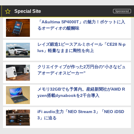
Special Site
「A&ultima SP4000T」の魅力！ポケットに入
るオーディオの醍醐味
レイズ鍛造1ピースアルミホイール「CE28 N-p
lus」軽量なままに剛性を向上
クリエイティブが作った2万円台の“小さなピュ
アオーディオスピーカー”
メモリ32GBでも予算内。産経新聞社がAMD R
yzen搭載dynabookを2千台導入
iFi audio主力「NEO Stream 3」「NEO iDSD
3」に迫る