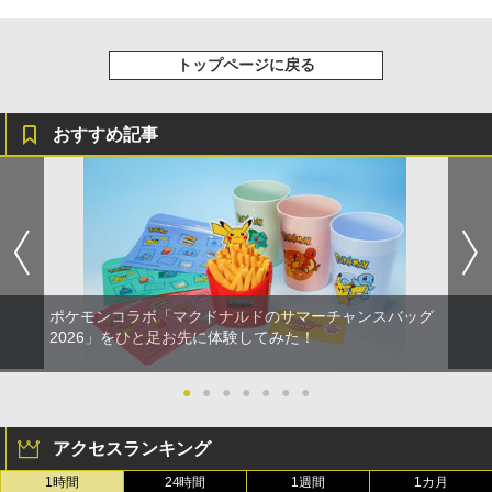
トップページに戻る
おすすめ記事
ポケモンコラボ「マクドナルドのサマーチャンスバッグ
2026」をひと足お先に体験してみた！
●
●
●
●
●
●
●
アクセスランキング
1時間
24時間
1週間
1カ月