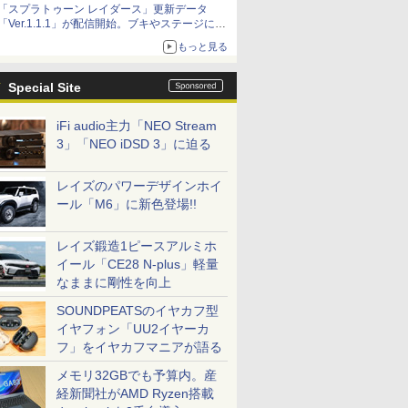
「スプラトゥーン レイダース」更新データ
「Ver.1.1.1」が配信開始。ブキやステージに関
する不具合を修正
もっと見る
Special Site
iFi audio主力「NEO Stream
3」「NEO iDSD 3」に迫る
レイズのパワーデザインホイ
ール「M6」に新色登場!!
レイズ鍛造1ピースアルミホ
イール「CE28 N-plus」軽量
なままに剛性を向上
SOUNDPEATSのイヤカフ型
イヤフォン「UU2イヤーカ
フ」をイヤカフマニアが語る
メモリ32GBでも予算内。産
経新聞社がAMD Ryzen搭載