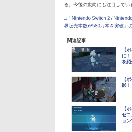
る。今後の動向にも注目してい
□「Nintendo Switch 2 / Nin
界販売本数が580万本を突破」
関連記事
【ポ
に！
を紹
【ポ
影！
【ポ
ゼニ
ョン