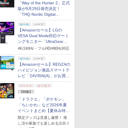
「Way of the Hunter 2」正式
版が9月29日発売決定！
「THQ Nordic Digital
Showcase 2026」まとめ
セール
ハード
【Amazonセール】LGの
VESA Dual Mode対応ゲーミ
ングモニター「UltraGear
27G850A-B」がお買い得！
4K/240Hz・フルHD/480Hz対応
セール
ハード
【Amazonセール】REGZAの
ハイビジョン液晶スマートテ
レビ「24V35N(A)」がお買い
得！
イベント
エンタメ
【特集】
「ドラクエ」「ポケモン」
「ちいかわ」など2026年夏
イベントまとめ【夏休み特
集】
限定グッズは見逃し厳禁！ 推
し活や家族でも楽しめる注目イ