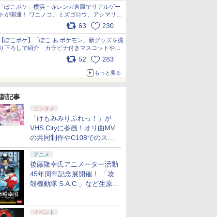
「ぽこポケ」横浜・赤レンガ倉庫でリアルゲー
トが開通！ ワニノコ、ミズゴロウ、アシマリ登
場シーンをレポート pic.x.com/LDgEByVl6D
63
230
【ぽこポケ】「ぽこ あ ポケモン」新グッズを撮
り下ろしで紹介 カラビナ付きマスコットやス
クエアポーチが仲間入り
52
283
pic.x.com/XmVAgBxaW5
もっと見る
新記事
エンタメ
「けもみみりふれっ！」が
VHS Cityに参画！オリ曲MV
の共同制作やC108でのスペ
シャルコラボ広告を掲出
アニメ
後藤隆幸氏アニメーター活動
45年周年記念展開催！ 「攻
殻機動隊 S.A.C.」など生原
画、総作画監督修正が展示
イベント