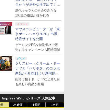
ラたちが意外な形で出てくる
シリーズ完全新作！
歴代キャラとの再会や新たな
108星の物語が描かれる
イベント
マウスコンピューターが「東
京ゲームショウ2026」出展
特設サイトを公開
ゲーミングPCを特別価格で販
売するキャンペーンも同時開催
グルメ
クリスピー・クリーム・ドー
ナツと「ハリポタ」のコラボ
商品が8月21日より期間限定
で発売
組分け帽子ドーナツなど見た目
も楽しい商品が登場
Impress Watchシリーズ 人気記事
時間
24時間
1週間
1カ月