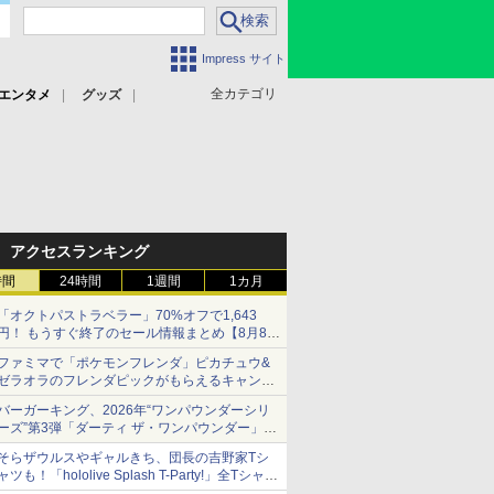
Impress サイト
全カテゴリ
エンタメ
グッズ
アクセスランキング
時間
24時間
1週間
1カ月
「オクトパストラベラー」70%オフで1,643
円！ もうすぐ終了のセール情報まとめ【8月8日
更新】
ファミマで「ポケモンフレンダ」ピカチュウ&
ニンテンドーeショップでは「大神 絶景版」が
ゼラオラのフレンダピックがもらえるキャンペ
67%オフで990円
ーン開催！
バーガーキング、2026年“ワンパウンダーシリ
ーズ”第3弾「ダーティ ザ・ワンパウンダー」を
8月7日発売
そらザウルスやギャルきち、団長の吉野家Tシ
「特製ガーリックマヨソース」を使用した超大
ャツも！「hololive Splash T-Party!」全Tシャツ
型チーズバーガー
ラインナップ公開＆オンライン販売開始