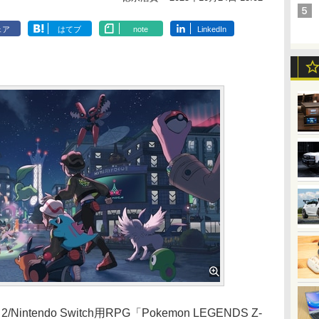
ェア
はてブ
note
LinkedIn
/Nintendo Switch用RPG「Pokemon LEGENDS Z-