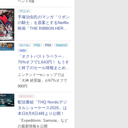
ベント8選
アニメ
手塚治虫氏のマンガ「リボン
の騎士」を原案とするNetflix
映画「THE RIBBON HERO
リボンヒーロー」本日配信開
始
セール
PS5
PS4
Switch2
WIN
「オクトパストラベラー」
70%オフで1,643円！ もうす
ぐ終了のセール情報まとめ
【8月8日更新】
ニンテンドーeショップでは
「大神 絶景版」が67%オフで
990円
イベント
配信番組「THQ Nordicデジ
タルショーケース2026」は
本日8月8日4時より公開！
「Expeditions: Samurai」など
の最新情報を公開