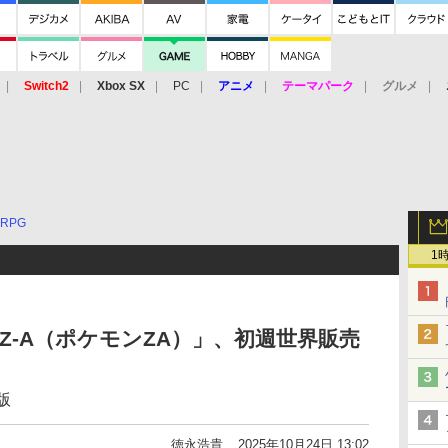
Switch2
Xbox SX
PC
アニメ
テーマパーク
グルメ
 Vita
3DS
アーケード
VR
RPG
1
DS Z-A（ポケモンZA）」、初週世界販売
2版
徳永浩貴
2025年10月24日 13:02