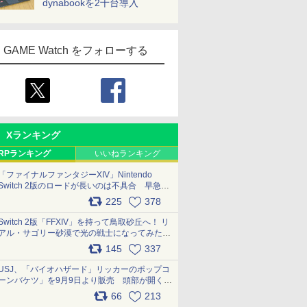
dynabookを2千台導入
GAME Watch をフォローする
Xランキング
RPランキング
いいねランキング
「ファイナルファンタジーXIV」Nintendo
Switch 2版のロードが長いのは不具合 早急に
アップデートできるよう対応中
225
378
pic.x.com/s9S3nRCAGa
Switch 2版「FFXIV」を持って鳥取砂丘へ！ リ
アル・サゴリー砂漠で光の戦士になってみた
pic.x.com/qyOfL2uv1n
145
337
USJ、「バイオハザード」リッカーのポップコ
ーンバケツ」を9月9日より販売 頭部が開く仕
組み。味は恐怖を堪のう「味噌フレーバー」
66
213
pic.x.com/81MuXGahVM