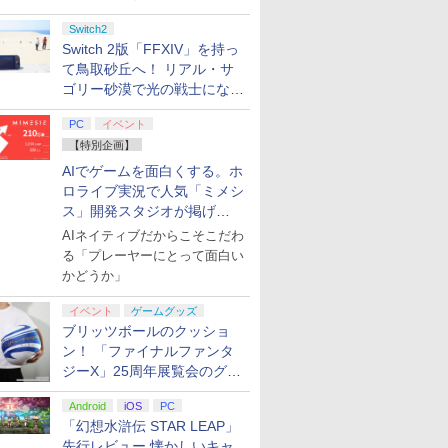
Switch2
Switch 2版「FFXIV」を持っ
て鳥取砂丘へ！ リアル・サ
ゴリー砂漠で光の戦士になっ
てみた
PC
イベント
【特別企画】
AIでゲームを面白くする。ホ
ロライブ実況で人気「ミメシ
ス」開発スタジオが掲げ
る“AI活用の信念”とは？【講
AIネイティブだからこそこだわ
演レポート】
る「プレーヤーにとって面白い
かどうか」
イベント
ゲームグッズ
ブリッツボールのクッショ
ン！ 「ファイナルファンタ
ジーX」25周年展覧会のグッ
ズ情報が公開
Android
iOS
PC
「幻想水滸伝 STAR LEAP」
先行レビュー 懐かしいキャ