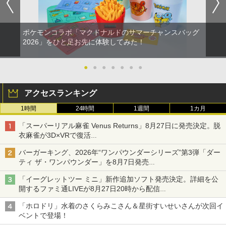
ポケモンコラボ「マクドナルドのサマーチャンスバッグ
2026」をひと足お先に体験してみた！
●
●
●
●
●
●
●
アクセスランキング
1時間
24時間
1週間
1カ月
「スーパーリアル麻雀 Venus Returns」8月27日に発売決定。脱
衣麻雀が3D×VRで復活
発売から2週間は20%オフになるセールが実施
バーガーキング、2026年“ワンパウンダーシリーズ”第3弾「ダー
ティ ザ・ワンパウンダー」を8月7日発売
「特製ガーリックマヨソース」を使用した超大型チーズバーガー
「イーグレットツー ミニ」新作追加ソフト発売決定。詳細を公
開するファミ通LIVEが8月27日20時から配信
シリーズ累計100タイトルへ
「ホロドリ」水着のさくらみこさん＆星街すいせいさんが次回イ
ベントで登場！