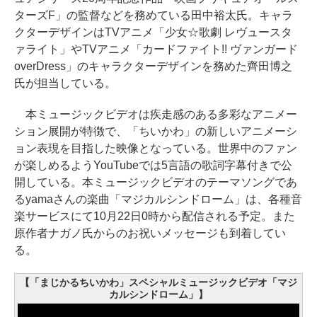
ターズF」の監督などを務めている田中裕太氏。キャラ
クターデザインはTVアニメ「少女☆歌劇 レヴュースタ
ァライト」やTVアニメ「カードファイト!! ヴァンガード
overDress」のキャラクターデザインを務めた齊田博之
氏が担当している。
本ミュージックビデオは疾走感のある多彩なアニメー
ション展開が特徴で、「ちいかわ」の新しいアニメーシ
ョン表現を目指した映像となっている。世界中のファン
が楽しめるようYouTubeでは5言語の歌詞字幕付きで公
開している。本ミュージックビデオのテーマソングであ
るyamaさんの楽曲「マジカルシンドローム」は、各種音
楽サービスにて10月22日0時から配信される予定。また
原作者ナガノ氏からのお祝いメッセージも到着してい
る。
【「まじかるちいかわ」スペシャルミュージックビデオ「マジ
カルシンドローム」】