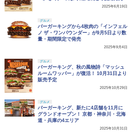
編 第一章 猗窩座再来(完全生産限定版)
ンラインコード版
5
トローラー(CFI-ZCT2J)
【Blu-ray】(キャラファイングラフ+タン
￥4,400
2025年6月19日
ブラー+かるた+他) [ 吾峠呼世晴 ]
￥8,020
￥5,000
￥10,737
グルメ
￥18,370
【Amazon.co.jp限定】劇場版モノノ怪
5
バーガーキングから4枚肉の「インフェル
第三章 蛇神 (オリジナル特典:オリジナル
スパイク・チュンソフト 【封入特典付】
5
ノ ザ・ワンパウンダー」が9月5日より数
巾着＋メーカー特典:【坤と離】二振りの
【PS5】Dune: Awakening （オンライ
量・期間限定で発売
剣、十翼より来たる！スタジオ描き下ろ
ン専用） [ELJM-31027 PS5 デュ-ン ア
しイラストボード付) [DVD]
ウェイクニング]
2025年9月4日
￥8,800
￥5,420
グルメ
バーガーキング、秋の風物詩「マッシュ
ルームワッパー」が復活！ 10月31日より
販売予定
2025年10月29日
グルメ
バーガーキング、新たに4店舗を11月に
グランドオープン！ 京都・神奈川・北海
道・兵庫の4エリア
2025年10月31日