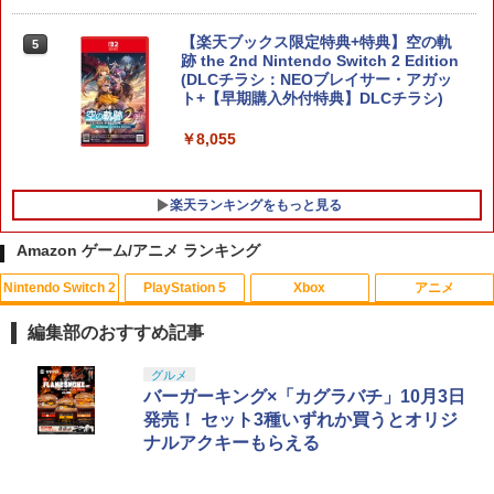
【楽天ブックス限定特典+特典】空の軌
5
跡 the 2nd Nintendo Switch 2 Edition
(DLCチラシ：NEOブレイサー・アガッ
ト+【早期購入外付特典】DLCチラシ)
￥8,055
楽天ランキングをもっと見る
Amazon ゲーム/アニメ ランキング
Nintendo Switch 2
PlayStation 5
Xbox
アニメ
【送料無料】(18in1)PS5 コントローラ
【中古】とびだせ どうぶつの森
ONE PIECE ワンピース 21STシーズン
1
1
1
ー 修理 ps5 コントローラー 修理キット
エッグヘッド編 PIECE.25【Blu-ray】 [
編集部のおすすめ記事
ps5 コントローラー ゴム 交換 導電性 L1
尾田栄一郎 ]
￥658
L2 R1 R2 トリガー ブラック スプリング
スプラトゥーン レイダース|オンライン
PlayStation 5 デジタル・エディション
【純正品】Xbox ワイヤレス コントロー
【Amazon.co.jp限定】劇場版モノノ怪
グルメ
付き 互換部品PS5コントローラー交換用
1
1
1
1
￥4,719
コード版
日本語専用 Console Language: Japan
ラー + USB-C® ケーブル
第三章 蛇神 (Amazon.co.jp限定オリジ
バーガーキング×「カグラバチ」10月3日
ボタン
ese only (CFI-2200B01)
ナル三方背収納ケース付きコレクション)
発売！ セット3種いずれか買うとオリジ
(オリジナル特典:オリジナル巾着＋メー
￥5,832
￥8,300
￥1,479
ナルアクキーもらえる
カー特典:【坤と離】二振りの剣、十翼よ
￥55,000
【中古】コナミ eBASEBALLパワフルプ
リョーマ！The Prince of Tennis 新生劇
2
2
り来たる！スタジオ描き下ろしイラスト
ロ野球2020 【Switch用 ソフト】【EC
場版テニスの王子様Blu-rayコレクター
ボード付) [Blu-ray]