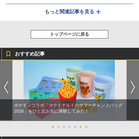
もっと関連記事を見る
トップページに戻る
おすすめ記事
ポケモンコラボ「マクドナルドのサマーチャンスバッグ
2026」をひと足お先に体験してみた！
●
●
●
●
●
●
●