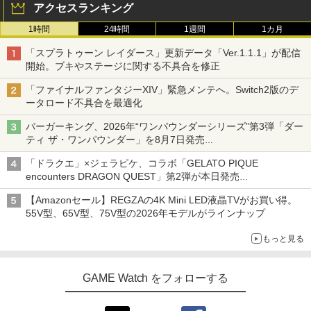
アクセスランキング
1時間
24時間
1週間
1カ月
「スプラトゥーン レイダース」更新データ「Ver.1.1.1」が配信
開始。ブキやステージに関する不具合を修正
「ファイナルファンタジーXIV」緊急メンテへ。Switch2版のデ
ータロード不具合を最適化
バーガーキング、2026年“ワンパウンダーシリーズ”第3弾「ダー
ティ ザ・ワンパウンダー」を8月7日発売
「特製ガーリックマヨソース」を使用した超大型チーズバーガー
「ドラクエ」×ジェラピケ、コラボ「GELATO PIQUE
encounters DRAGON QUEST」第2弾が本日発売
アイスカップに入ったスライムやわたぼう、ベビーサタンなどが
【Amazonセール】REGZAの4K Mini LED液晶TVがお買い得。
オリジナルアートで登場
55V型、65V型、75V型の2026年モデルがラインナップ
もっと見る
GAME Watch をフォローする