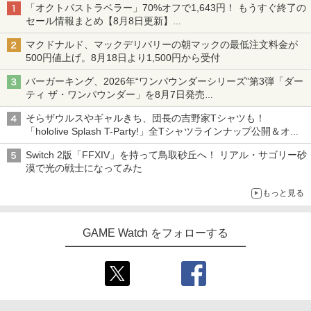
「オクトパストラベラー」70%オフで1,643円！ もうすぐ終了の
セール情報まとめ【8月8日更新】
ニンテンドーeショップでは「大神 絶景版」が67%オフで990円
マクドナルド、マックデリバリーの朝マックの最低注文料金が
500円値上げ。8月18日より1,500円から受付
バーガーキング、2026年“ワンパウンダーシリーズ”第3弾「ダー
ティ ザ・ワンパウンダー」を8月7日発売
「特製ガーリックマヨソース」を使用した超大型チーズバーガー
そらザウルスやギャルきち、団長の吉野家Tシャツも！
「hololive Splash T-Party!」全Tシャツラインナップ公開＆オン
ライン販売開始
Switch 2版「FFXIV」を持って鳥取砂丘へ！ リアル・サゴリー砂
漠で光の戦士になってみた
もっと見る
GAME Watch をフォローする