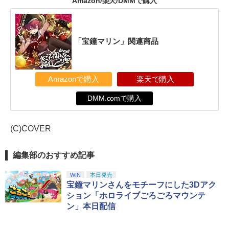
Amazon/楽天/DMMで購入
「宝鐘マリン」関連商品
Amazonで購入
楽天で購入
DMM.comで購入
(C)COVER
編集部のおすすめ記事
WIN
本日発売
宝鐘マリンさんをモチーフにした3Dアク
ション「ホロライブごろごろマウンテ
ン」本日配信