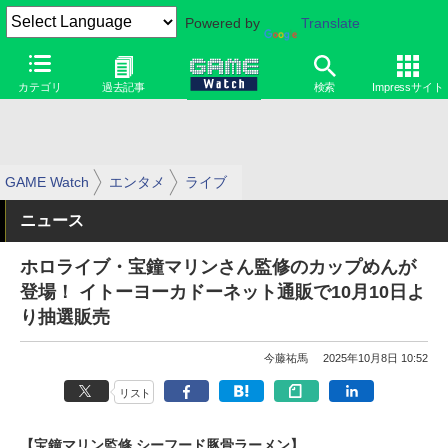
Powered by
Translate
カテゴリ
過去記事
検索
Impressサイト
GAME Watch
エンタメ
ライブ
ニュース
ホロライブ・宝鐘マリンさん監修のカップめんが
登場！ イトーヨーカドーネット通販で10月10日よ
り抽選販売
今藤祐馬
2025年10月8日 10:52
リスト
【宝鐘マリン監修 シーフード豚骨ラーメン】