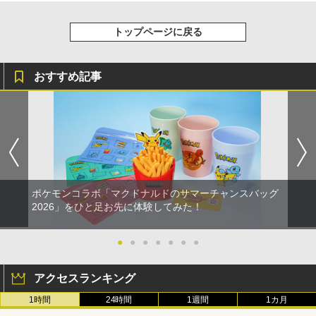
トップページに戻る
おすすめ記事
ポケモンコラボ「マクドナルドのサマーチャンスバッグ
2026」をひと足お先に体験してみた！
●
●
●
●
●
●
●
アクセスランキング
1時間
24時間
1週間
1カ月