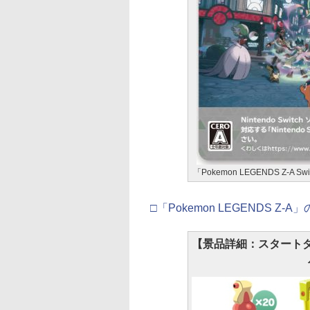
「Pokemon LEGENDS Z-A S
□「Pokemon LEGENDS Z-A
【景品詳細：スタート