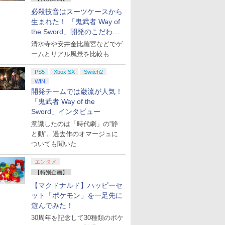
必殺技音はスーツケースから
生まれた！ 「鬼武者 Way of
the Sword」開発のこだわり
を目撃！
清水寺や安井金比羅宮などでゲ
ームとリアル風景を比較も
PS5
Xbox SX
Switch2
WIN
開発チームでは巌流が人気！
「鬼武者 Way of the
Sword」インタビュー
意識したのは「時代劇」の“静
と動”。過去作のオマージュに
ついても聞いた
エンタメ
【特別企画】
【マクドナルド】ハッピーセ
ット「ポケモン」を一足先に
遊んでみた！
30周年を記念して30種類のポケ