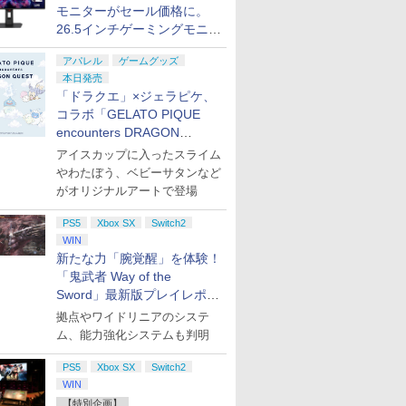
モニターがセール価格に。
26.5インチゲーミングモニタ
ー「ROG Strix OLED
アパレル
ゲームグッズ
XG27ACDMS」限定モデルも
本日発売
お買い得
「ドラクエ」×ジェラピケ、
コラボ「GELATO PIQUE
encounters DRAGON
QUEST」第2弾が本日発売
アイスカップに入ったスライム
やわたぼう、ベビーサタンなど
がオリジナルアートで登場
PS5
Xbox SX
Switch2
WIN
新たな力「腕覚醒」を体験！
「鬼武者 Way of the
Sword」最新版プレイレポー
ト
拠点やワイドリニアのシステ
ム、能力強化システムも判明
PS5
Xbox SX
Switch2
WIN
【特別企画】