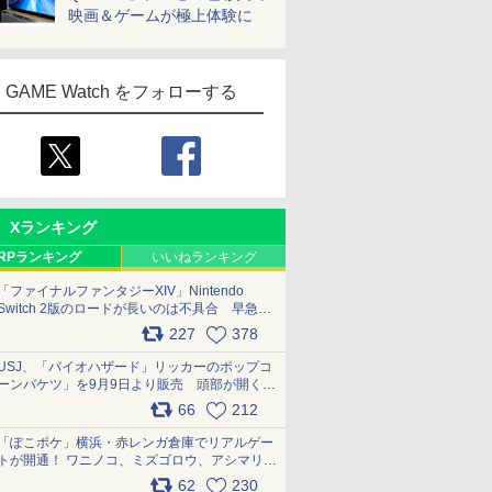
映画＆ゲームが極上体験に
GAME Watch をフォローする
Xランキング
RPランキング
いいねランキング
「ファイナルファンタジーXIV」Nintendo
Switch 2版のロードが長いのは不具合 早急に
アップデートできるよう対応中
227
378
pic.x.com/s9S3nRCAGa
USJ、「バイオハザード」リッカーのポップコ
ーンバケツ」を9月9日より販売 頭部が開く仕
組み。味は恐怖を堪のう「味噌フレーバー」
66
212
pic.x.com/81MuXGahVM
「ぽこポケ」横浜・赤レンガ倉庫でリアルゲー
トが開通！ ワニノコ、ミズゴロウ、アシマリ登
場シーンをレポート pic.x.com/LDgEByVl6D
62
230