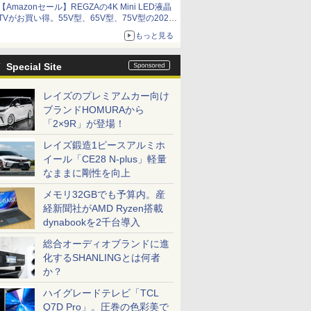
【Amazonセール】REGZAの4K Mini LED液晶
アイスカップに入ったスライムやわたぼう、ベ
TVがお買い得。55V型、65V型、75V型の2026
ビーサタンなどがオリジナルアートで登場
年モデルがラインナップ
もっと見る
Special Site
レイズのプレミアムカー向け
ブランドHOMURAから
「2×9R」が登場！
レイズ鍛造1ピースアルミホ
イール「CE28 N-plus」軽量
なままに剛性を向上
メモリ32GBでも予算内。産
経新聞社がAMD Ryzen搭載
dynabookを2千台導入
総合オーディオブランドに進
化するSHANLINGとは何者
か？
ハイグレードテレビ「TCL
Q7D Pro」。圧巻の色彩美で