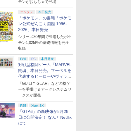
モンがおもちゃで登場
エンタメ
本日発売
「ポケモン」の書籍「ポケモ
ン公式ぜんこく図鑑 1996-
2026」本日発売
シリーズ30年間で登場したポケ
モン1,025匹の基礎情報を完全
収録
PS5
PC
本日発売
対戦型格闘ゲーム「MARVEL
闘魂」本日発売。マーベルを
代表するヒーローやヴィラン
たちが登場
「GUILTY GEAR」などの格ゲ
ーを手掛けるアークシステムワ
ークスが開発
PS5
Xbox SX
「GTA6」の新映像が8月28
日に公開決定！ なんとNetflix
にて