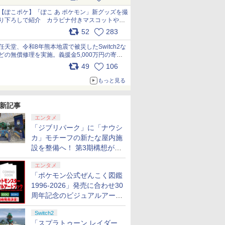
【ぽこポケ】「ぽこ あ ポケモン」新グッズを撮
り下ろしで紹介 カラビナ付きマスコットやス
クエアポーチが仲間入り
52
283
pic.x.com/XmVAgBxaW5
任天堂、令和8年熊本地震で被災したSwitch2な
どの無償修理を実施。義援金5,000万円の寄付
も発表 pic.x.com/BAYsMfUfUC
49
106
もっと見る
新記事
エンタメ
「ジブリパーク」に「ナウシ
カ」モチーフの新たな屋内施
設を整備へ！ 第3期構想が公
開
エンタメ
「ポケモン公式ぜんこく図鑑
1996-2026」発売に合わせ30
周年記念のビジュアルアート
ブック3冊同時発売が決定
Switch2
「スプラトゥーン レイダー