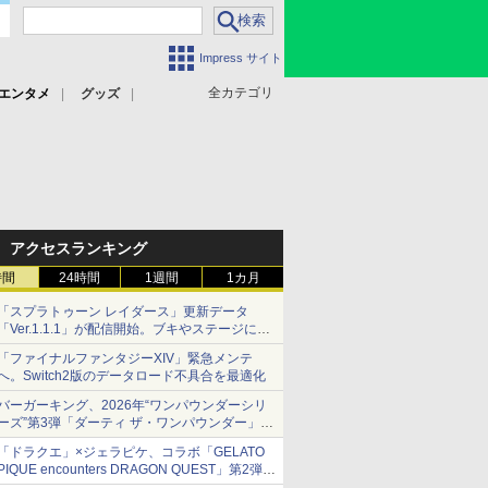
Impress サイト
全カテゴリ
エンタメ
グッズ
アクセスランキング
時間
24時間
1週間
1カ月
「スプラトゥーン レイダース」更新データ
「Ver.1.1.1」が配信開始。ブキやステージに関
する不具合を修正
「ファイナルファンタジーXIV」緊急メンテ
へ。Switch2版のデータロード不具合を最適化
バーガーキング、2026年“ワンパウンダーシリ
ーズ”第3弾「ダーティ ザ・ワンパウンダー」を
8月7日発売
「ドラクエ」×ジェラピケ、コラボ「GELATO
「特製ガーリックマヨソース」を使用した超大
PIQUE encounters DRAGON QUEST」第2弾が
型チーズバーガー
本日発売