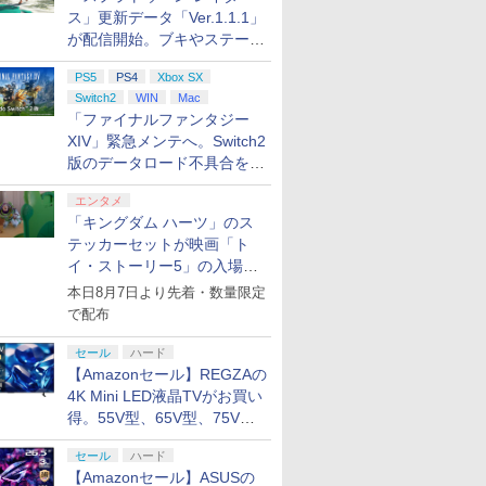
ス」更新データ「Ver.1.1.1」
が配信開始。ブキやステージ
に関する不具合を修正
PS5
PS4
Xbox SX
Switch2
WIN
Mac
「ファイナルファンタジー
XIV」緊急メンテへ。Switch2
版のデータロード不具合を最
適化
エンタメ
「キングダム ハーツ」のス
テッカーセットが映画「ト
イ・ストーリー5」の入場特
典として配布決定！
本日8月7日より先着・数量限定
で配布
セール
ハード
【Amazonセール】REGZAの
4K Mini LED液晶TVがお買い
得。55V型、65V型、75V型
の2026年モデルがラインナ
セール
ハード
ップ
【Amazonセール】ASUSの