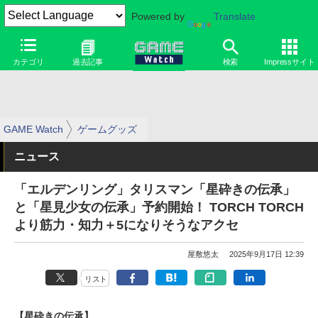
Powered by
Translate
カテゴリ
過去記事
検索
Impressサイト
GAME Watch
ゲームグッズ
ニュース
「エルデンリング」タリスマン「星砕きの伝承」
と「星見少女の伝承」予約開始！ TORCH TORCH
より筋力・知力＋5になりそうなアクセ
屋敷悠太
2025年9月17日 12:39
リスト
【星砕きの伝承】