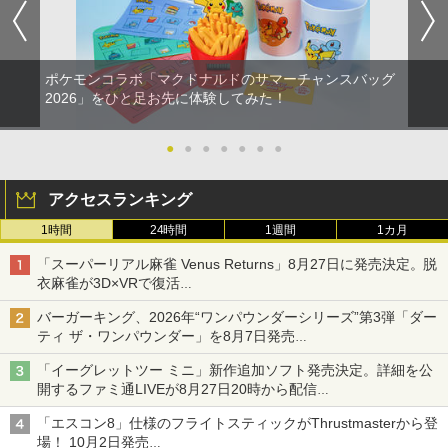
ポケモンコラボ「マクドナルドのサマーチャンスバッグ
2026」をひと足お先に体験してみた！
●
●
●
●
●
●
●
アクセスランキング
1時間
24時間
1週間
1カ月
「スーパーリアル麻雀 Venus Returns」8月27日に発売決定。脱
衣麻雀が3D×VRで復活
発売から2週間は20%オフになるセールが実施
バーガーキング、2026年“ワンパウンダーシリーズ”第3弾「ダー
ティ ザ・ワンパウンダー」を8月7日発売
「特製ガーリックマヨソース」を使用した超大型チーズバーガー
「イーグレットツー ミニ」新作追加ソフト発売決定。詳細を公
開するファミ通LIVEが8月27日20時から配信
シリーズ累計100タイトルへ
「エスコン8」仕様のフライトスティックがThrustmasterから登
場！ 10月2日発売