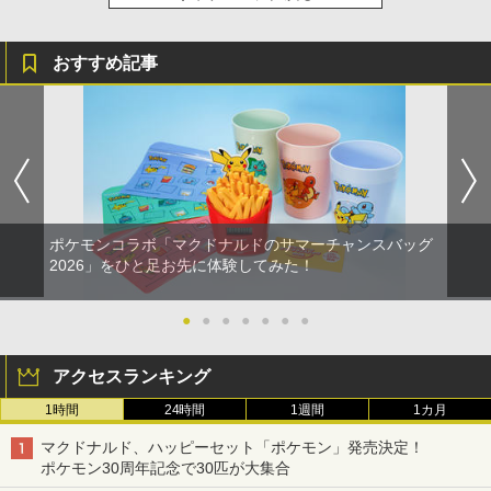
おすすめ記事
ポケモンコラボ「マクドナルドのサマーチャンスバッグ
2026」をひと足お先に体験してみた！
●
●
●
●
●
●
●
アクセスランキング
1時間
24時間
1週間
1カ月
マクドナルド、ハッピーセット「ポケモン」発売決定！
ポケモン30周年記念で30匹が大集合