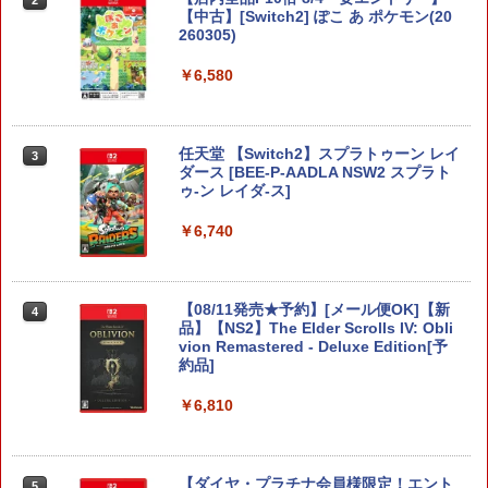
【中古】[Switch2] ぽこ あ ポケモン(20
260305)
￥6,580
任天堂 【Switch2】スプラトゥーン レイ
3
ダース [BEE-P-AADLA NSW2 スプラト
ゥ-ン レイダ-ス]
￥6,740
【08/11発売★予約】[メール便OK]【新
4
品】【NS2】The Elder Scrolls IV: Obli
vion Remastered - Deluxe Edition[予
約品]
￥6,810
【ダイヤ・プラチナ会員様限定！エント
5