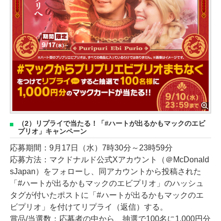
（2）リプライで当たる！「#ハートが出るかもマックのエビ
プリオ」キャンペーン
応募期間：9月17日（水）7時30分～23時59分
応募方法：マクドナルド公式Xアカウント（＠McDonald
sJapan）をフォローし、同アカウントから投稿された
「#ハートが出るかもマックのエビプリオ」のハッシュ
タグが付いたポストに「#ハートが出るかもマックのエ
ビプリオ」を付けてリプライ（返信）する。
賞品/当選数：応募者の中から、抽選で100名に1,000円分