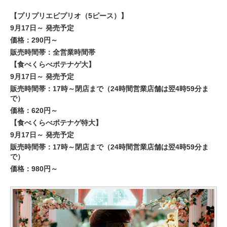
【プリプリエビプリオ（5ピース）】
9月17日～ 発売予定
価格：290円～
販売時間帯：全営業時間帯
【食べくらべポテナゲ大】
9月17日～ 発売予定
販売時間帯：17時～閉店まで（24時間営業店舗は翌4時59分ま
で）
価格：620円～
【食べくらべポテナゲ特大】
9月17日～ 発売予定
販売時間帯：17時～閉店まで（24時間営業店舗は翌4時59分ま
で）
価格：980円～