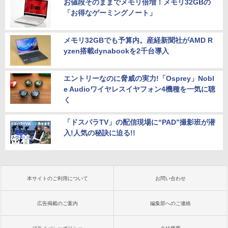
お値段そのままでメモリ倍増！メモリ32GBの
「お得なゲーミングノート」
メモリ32GBでも予算内。産経新聞社がAMD R
yzen搭載dynabookを2千台導入
エントリーなのに脅威の実力!「Osprey」Nobl
e Audioワイヤレスイヤフォン4機種を一気に聴
く
「ドスパラTV」の配信現場に“PAD”撮影班が潜
入!人気の秘訣に迫る!!
本サイトのご利用について
お問い合わせ
広告掲載のご案内
編集部へのご連絡