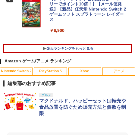
リーでポイント10倍！】【メール便発
送】【新品】任天堂 Nintendo Switch 2
ゲームソフト スプラトゥーン レイダー
ス
￥6,900
楽天ランキングをもっと見る
Amazon ゲーム/アニメ ランキング
Nintendo Switch 2
PlayStation 5
Xbox
アニメ
【SONYライセンス商品】DualSense?
NewスーパーマリオブラザーズWii ノコ
【中古】ズートピア MovieNEX [DVDの
1
1
1
ワイヤレスコントローラー専用 充電USB
ノコエアホッケー
み]
編集部のおすすめ記事
ケーブル for PlayStationR5 3mロング
ケ
￥1,218
￥2,980
スプラトゥーン レイダース|オンライン
PlayStation 5 デジタル・エディション
Xbox プリペイドカード 10,000円 デジ
劇場版「鬼滅の刃」無限城編 第一章 猗
グルメ
1
1
1
1
コード版
日本語専用 Console Language: Japan
タルコード 【旧 Xbox ギフトカード】
窩座再来 通常版 [Blu-ray]
マクドナルド、ハッピーセットは転売や
￥1,753
ese only (CFI-2200B01)
[オンラインコード]
食品放置を防ぐため販売方法と個数を制
￥5,832
￥3,964
限
【中古】レイトン ミステリージャーニー
2
￥55,000
￥10,000
【中古】【未使用品】ズートピア2 [DVD
カトリーエイルと大富豪の陰謀DX - Swit
2
のみ]
SALE プロフリーク チーキー フリーク2
ch
2
限定クリアカラー PRO FREAK Cheeky
モデル V2 PS5 PS4 NS pro凹型 FPS 無
￥3,480