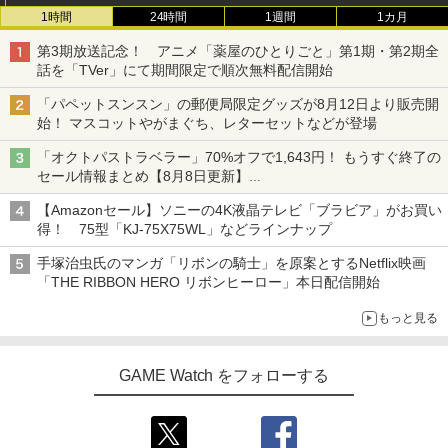
1時間
24時間
1週間
1カ月
第3期放送記念！ アニメ「薬屋のひとりごと」第1期・第2期全
話を「TVer」にて期間限定で順次無料配信開始
「パペットスンスン」の郵便局限定グッズが8月12日より販売開
始！ マスコットやがまぐち、レターセットなどが登場
「オクトパストラベラー」70%オフで1,643円！ もうすぐ終了の
セール情報まとめ【8月8日更新】
ニンテンドーeショップでは「大神 絶景版」が67%オフで990円
【Amazonセール】ソニーの4K液晶テレビ「ブラビア」がお買い
得！ 75型「KJ-75X75WL」などラインナップ
手塚治虫氏のマンガ「リボンの騎士」を原案とするNetflix映画
「THE RIBBON HERO リボンヒーロー」本日配信開始
もっと見る
GAME Watch をフォローする