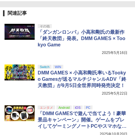
関連記事
その他
「ダンガンロンパ」小高和剛氏の最新作
「終天教団」発表。DMM GAMES × Too
kyo Game
2025年5月16日
Switch
WIN
DMM GAMES × 小高和剛氏率いるTooky
o Gamesが送るマルチジャンルADV「終
天教団」が9月5日全世界同時発売決定！
2025年5月22日
エンタメ
Android
iOS
PC
「DMM GAMESで遊んで当てよう！豪華
景品キャンペーン」開催。ゲームをプレ
イしてゲーミングノートPCやスマホなど
の景品がもらえるチャンス！
2025年10月20日