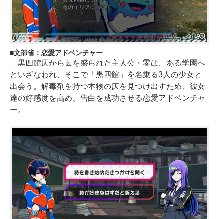
文部省：恋愛アドベンチャー
黒四館仄から毒を盛られた主人公・零は、ある学園へ
といざなわれ、そこで「黒四館」を名乗る3人の少女と
出会う。解毒剤を持つ本物の仄を見つけ出すため、彼女
達の好感度を高め、告白を成功させる恋愛アドベンチャ
ー。