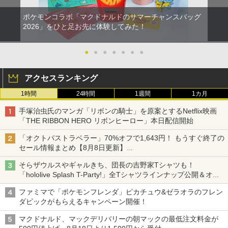
ポケモンコラボ「マクドナルドのサマーチャンスバッグ
2026」をひと足お先に体験してみた！
●
●
●
●
●
●
●
アクセスランキング
1時間
24時間
1週間
1カ月
手塚治虫氏のマンガ「リボンの騎士」を原案とするNetflix映画
「THE RIBBON HERO リボンヒーロー」本日配信開始
「オクトパストラベラー」70%オフで1,643円！ もうすぐ終了の
セール情報まとめ【8月8日更新】
ニンテンドーeショップでは「大神 絶景版」が67%オフで990円
そらザウルスやギャルきち、団長の吉野家Tシャツも！
「hololive Splash T-Party!」全Tシャツラインナップ公開＆オン
ライン販売開始
ファミマで「ポケモンフレンダ」ピカチュウ&ゼラオラのフレン
ダピックがもらえるキャンペーン開催！
マクドナルド、マックデリバリーの朝マックの最低注文料金が