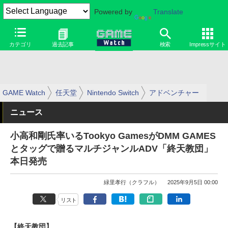
Powered by
Translate
カテゴリ
過去記事
検索
Impressサイト
GAME Watch
任天堂
Nintendo Switch
アドベンチャー
ニュース
小高和剛氏率いるTookyo GamesがDMM GAMES
とタッグで贈るマルチジャンルADV「終天教団」
本日発売
緑里孝行（クラフル）
2025年9月5日 00:00
リスト
【終天教団】