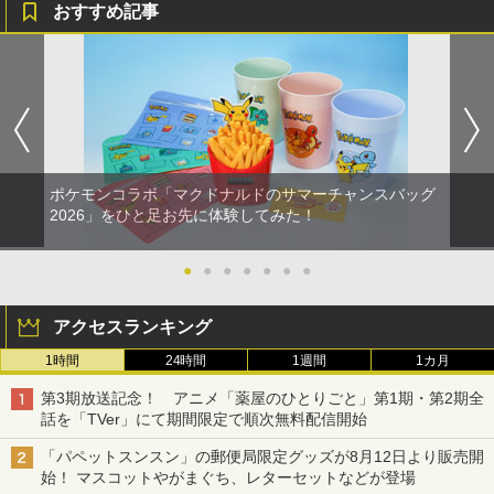
おすすめ記事
ポケモンコラボ「マクドナルドのサマーチャンスバッグ
2026」をひと足お先に体験してみた！
●
●
●
●
●
●
●
アクセスランキング
1時間
24時間
1週間
1カ月
第3期放送記念！ アニメ「薬屋のひとりごと」第1期・第2期全
話を「TVer」にて期間限定で順次無料配信開始
「パペットスンスン」の郵便局限定グッズが8月12日より販売開
始！ マスコットやがまぐち、レターセットなどが登場