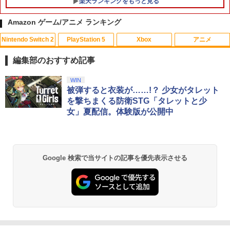
楽天ランキングをもっと見る
Amazon ゲーム/アニメ ランキング
Nintendo Switch 2
PlayStation 5
Xbox
アニメ
【当店独自で＋P10倍★要エントリー】
レトロミニゲームキーホルダー 単品販売
【特典】野生の島のロズ スペシャル・プ
1
1
1
【中古】[PS5] 仁王3 通常版 コーエーテ
※色指定可 カラー全6種 (赤・青・黄・
ライス【Blu-ray】(パウ・パトロールお
編集部のおすすめ記事
クモゲームス(20260206)
緑・黒・白) レトロゲーム 雑貨 [ 新品 ]
風呂ポスター(A4サイズ)) [ クリス・サン
ダース ]
スプラトゥーン レイダース|オンライン
PlayStation 5 デジタル・エディション
【純正品】Xbox ワイヤレス コントロー
劇場版「鬼滅の刃」無限城編 第一章 猗
WIN
1
1
1
1
￥5,050
￥480
コード版
日本語専用 Console Language: Japan
ラー + USB-C® ケーブル
窩座再来 通常版 [Blu-ray]
被弾すると衣装が……!？ 少女がタレット
￥1,336
ese only (CFI-2200B01)
を撃ちまくる防衛STG「タレットと少
￥5,832
￥8,300
￥3,982
女」夏配信。体験版が公開中
￥55,000
METAL GEAR SOLID : MASTER COLL
指サック スマホゲーム 音げー 手汗対策
2
2
ECTION Vol.2 【PS5】 VH012-J1
ゆびさっく 超高感度 指カバー 操作性ア
【中古】インサイド・ヘッド MovieNEX
2
ップ タッチ感 通気性/伸縮性/快適性/耐摩
BD+DVDセット 【ブルーレイ】／エイミ
【純正品】Xbox ワイヤレス コントロー
耗性/洗濯可能 ゲーム体験 スマホ/タブレ
ー・ポーラーブルーレイ／海外アニメ・
2
￥5,610
スプラトゥーン レイダース -Switch2
劇場版「鬼滅の刃」無限城編 第一章 猗
Beast of Reincarnation -PS5 【特典】
ラー (ロボット ホワイト)
2
2
ット 全機種対応 反応早い 指スリーブ 超
定番スタジオ
2
Google 検索で当サイトの記事を優先表示させる
窩座再来 通常版 [DVD]
プロダクトコード 封入
薄銀繊維・4個セット
￥6,447
￥7,681
￥1,771
￥3,523
￥7,286
￥528
GRANBLUE FANTASY: Relink - Endles
3
s Ragnarok PS5版
【純正品】Xbox ワイヤレス コントロー
劇場版 名探偵コナン ベイカー街(ストリ
3
3
ラー (カーボンブラック)
【中古】リディー&スールのアトリエ ~
ート)の亡霊/アニメーション[Blu-ray]
￥5,890
3
Nintendo Switch 2(日本語・国内専用)
【Amazon.co.jp限定】劇場版モノノ怪
【純正品】ディスクドライブ(CFI-ZDD1
3
3
3
不思議な絵画の錬金術士~ (初回封入特典
【返品種別A】