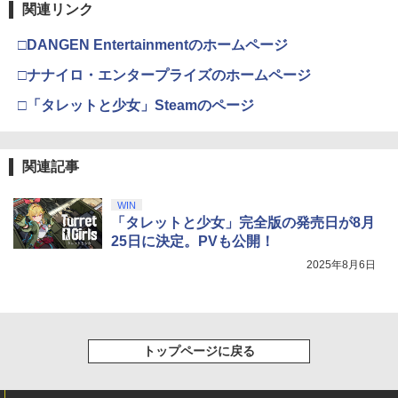
第三章 蛇神 (Amazon.co.jp限定オリジ
J) PlayStation 5
関連リンク
(マリー&エリーなりきりコスチュームDL
￥8,020
ナル三方背収納ケース付きコレクション)
￥55,491
C) 同梱)
￥2,838
(オリジナル特典:オリジナル巾着＋メー
￥11,849
□DANGEN Entertainmentのホームページ
カー特典:【坤と離】二振りの剣、十翼よ
コナミデジタルエンタテインメント 【J
￥770
4
り来たる！スタジオ描き下ろしイラスト
□ナナイロ・エンタープライズのホームページ
oshinオリジナル特典付】【PS5】SILE
【純正品】Xbox 充電式バッテリー + US
4
ボード付) [Blu-ray]
NT HILL: Townfall [ELJM-30996 PS5
B-C ケーブル
【中古】 うる星やつら2 ビューティフ
4
□「タレットと少女」Steamのページ
サイレントヒル タウンフォ-ル]
【純正品】DualSense ワイヤレスコン
ニンテンドープリペイド番号 9000円|オ
4
ル・ドリーマー デジタルリマスター版 B
4
￥10,780
トローラー ミッドナイト ブラック(CFI-
ンラインコード版
送料無料【液晶 ミニ ゲーム機 キー
lu-ray / 東宝 [Blu-ray]【ネコポス発送】
￥2,618
4
ZCT2J01)
￥6,350
ホルダー ROCKET 6cm】おもしろ雑
貨 ゲームウォッチ 景品 粗品 携
￥9,000
￥3,870
関連記事
￥10,737
帯 GAME 暇つぶし ミニゲーム 携
劇場版「鬼滅の刃」無限城編 第一章 猗
4
帯 ポータブル ボケ防止 ボタン電
窩座再来 完全生産限定版 [Blu-ray]
池 携帯ゲーム 平成レトロ レトロ
スクウェア・エニックス ファイナルファ
【国内正規品】Thrustmaster スラスト
5
5
WIN
テトリス ブロックくずし シューティ
ンタジー レゾナンス【PS5】 ELJM3096
マスター TH8S シフター - PC、PS4、P
ニンテンドープリペイド番号 5000円|オ
パプリカ【Blu-ray】 [ 筒井康隆 ]
「タレットと少女」完全版の発売日が8月
5
5
￥8,698
ング ゲーム
4 [ELJM30964]
【純正品】DualSense ワイヤレスコン
S5、PS5 Pro、Xbox One、Xbox Serie
ンラインコード版
5
25日に決定。PVも公開！
トローラー(CFI-ZCT2J)
s X|S 対応の高精度 H パターン シフター
￥3,954
￥980
￥6,510
2025年8月6日
￥5,000
￥10,737
￥14,141
『映画 ラブライブ！蓮ノ空女学院スクー
5
ルアイドルクラブ Bloom Garden Part
【セット商品】Minecraft ぷっくりっ
5
y』Blu-ray（特装限定版）
たいシール ウーパールーパー + Minecr
トップページに戻る
aft ぷっくりったいシール 集合
￥8,589
￥1,210