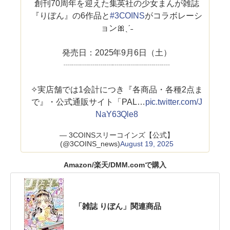
創刊70周年を迎えた集英社の少女まんが雑誌
『りぼん』の6作品と
#3COINS
がコラボレーシ
ョン🎀ˎˊ˗
発売日：2025年9月6日（土）
┈┈┈┈┈┈┈┈┈┈┈┈┈
✧実店舗では1会計につき『各商品・各種2点ま
で』・公式通販サイト「PAL…
pic.twitter.com/J
NaY63Qle8
— 3COINSスリーコインズ【公式】
(@3COINS_news)
August 19, 2025
Amazon/楽天/DMM.comで購入
「雑誌 りぼん」関連商品