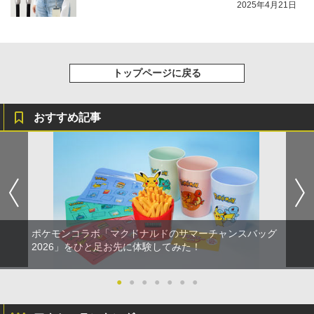
2025年4月21日
トップページに戻る
おすすめ記事
ポケモンコラボ「マクドナルドのサマーチャンスバッグ
2026」をひと足お先に体験してみた！
●
●
●
●
●
●
●