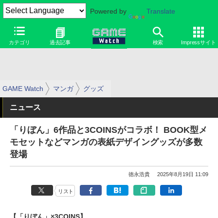
Powered by
Translate
カテゴリ
過去記事
検索
Impressサイト
GAME Watch
マンガ
グッズ
ニュース
「りぼん」6作品と3COINSがコラボ！ BOOK型メ
モセットなどマンガの表紙デザイングッズが多数
登場
徳永浩貴
2025年8月19日 11:09
リスト
【「りぼん」×3COINS】