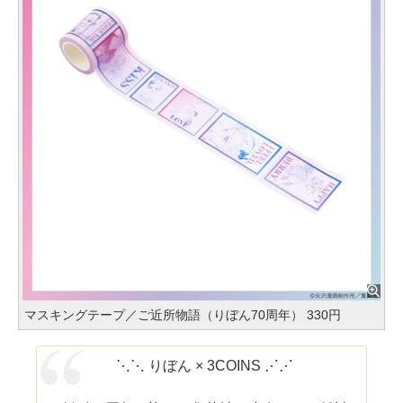
マスキングテープ／ご近所物語（りぼん70周年） 330円
⋱⋱ りぼん × 3COINS ⋰⋰