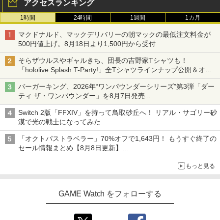
アクセスランキング
1時間
24時間
1週間
1カ月
マクドナルド、マックデリバリーの朝マックの最低注文料金が
500円値上げ。8月18日より1,500円から受付
そらザウルスやギャルきち、団長の吉野家Tシャツも！
「hololive Splash T-Party!」全Tシャツラインナップ公開＆オン
ライン販売開始
バーガーキング、2026年“ワンパウンダーシリーズ”第3弾「ダー
ティ ザ・ワンパウンダー」を8月7日発売
「特製ガーリックマヨソース」を使用した超大型チーズバーガー
Switch 2版「FFXIV」を持って鳥取砂丘へ！ リアル・サゴリー砂
漠で光の戦士になってみた
「オクトパストラベラー」70%オフで1,643円！ もうすぐ終了の
セール情報まとめ【8月8日更新】
ニンテンドーeショップでは「大神 絶景版」が67%オフで990円
もっと見る
GAME Watch をフォローする