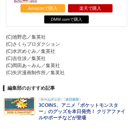
Amazonで購入
楽天で購入
DMM.comで購入
(C)池野恋／集英社
(C)さくらプロダクション
(C)水沢めぐみ／集英社
(C)吉住渉／集英社
(C)岡田あ～みん／集英社
(C)矢沢漫画制作所／集英社
編集部のおすすめ記事
ゲームグッズ
本日発売
3COINS、アニメ「ポケットモンスタ
ー」のグッズを本日発売！ クリアファイ
ルやポーチなどが登場