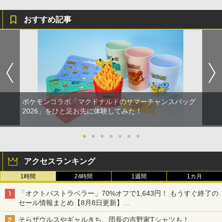
おすすめ記事
ポケモンコラボ「マクドナルドのサマーチャンスバッグ
2026」をひと足お先に体験してみた！
●
●
●
●
●
●
●
アクセスランキング
1時間
24時間
1週間
1カ月
「オクトパストラベラー」70%オフで1,643円！ もうすぐ終了の
セール情報まとめ【8月8日更新】
ニンテンドーeショップでは「大神 絶景版」が67%オフで990円
そらザウルスやギャルきち、団長の吉野家Tシャツも！