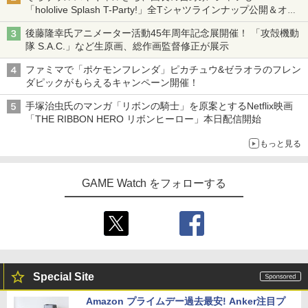
「hololive Splash T-Party!」全Tシャツラインナップ公開＆オン
ライン販売開始
後藤隆幸氏アニメーター活動45年周年記念展開催！ 「攻殻機動
隊 S.A.C.」など生原画、総作画監督修正が展示
ファミマで「ポケモンフレンダ」ピカチュウ&ゼラオラのフレン
ダピックがもらえるキャンペーン開催！
手塚治虫氏のマンガ「リボンの騎士」を原案とするNetflix映画
「THE RIBBON HERO リボンヒーロー」本日配信開始
もっと見る
GAME Watch をフォローする
Special Site
Amazon プライムデー過去最安! Anker注目プ