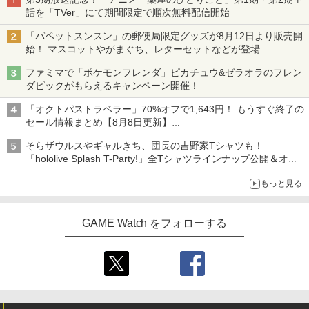
話を「TVer」にて期間限定で順次無料配信開始
「パペットスンスン」の郵便局限定グッズが8月12日より販売開
始！ マスコットやがまぐち、レターセットなどが登場
ファミマで「ポケモンフレンダ」ピカチュウ&ゼラオラのフレン
ダピックがもらえるキャンペーン開催！
「オクトパストラベラー」70%オフで1,643円！ もうすぐ終了の
セール情報まとめ【8月8日更新】
ニンテンドーeショップでは「大神 絶景版」が67%オフで990円
そらザウルスやギャルきち、団長の吉野家Tシャツも！
「hololive Splash T-Party!」全Tシャツラインナップ公開＆オン
ライン販売開始
もっと見る
GAME Watch をフォローする