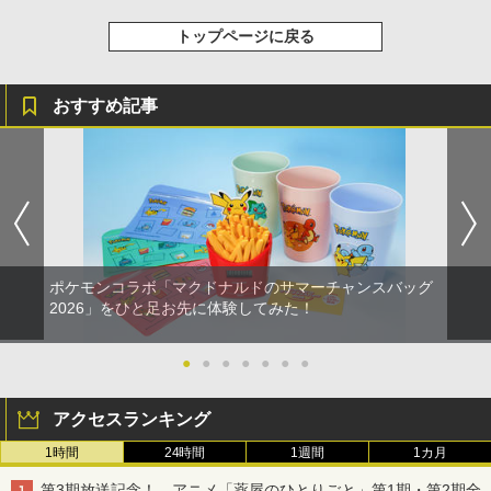
トップページに戻る
おすすめ記事
ポケモンコラボ「マクドナルドのサマーチャンスバッグ
2026」をひと足お先に体験してみた！
●
●
●
●
●
●
●
アクセスランキング
1時間
24時間
1週間
1カ月
第3期放送記念！ アニメ「薬屋のひとりごと」第1期・第2期全